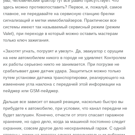
увы, человеческий фактор тут все равно присутствует. Что
здесь можно противопоставить? Первое, и, пожалуй, самое
главное, не передавайте на сервисную станцию брелки
сигнализаций и метки иммобилайзеров. Практически все
системы имеют так называемый сервисный режим (режим
Valet), при переходе в который можно оставить мастерам
только ключ зажигания.
«Захотят угнать, погрузят и увезут». Да, эвакуатор с орущим
на нем автомобилем никого в городе не удивляет. Контролем
их работы серьезно никто не занимается. При погрузке не
срабатывает даже датчик удара. Защититься можно только
путем установки датчика транспортировки, реагирующего на
изменение угла наклона с передачей этой информации на
пейджер или GSM-пейджер.
Дальше все зависит от вашей реакции, насколько быстро вы
прибудете к автомобилю, при условии, что канал передачи не
будет заглушен. Конечно, отчасти от этого спасает гаражное
хранение, но одно дело, когда за машиной постоянно следит
охранник, совсем другое дело неохраняемый гараж. С одной
стороны, замки на воротах служат дополнительным рубежом