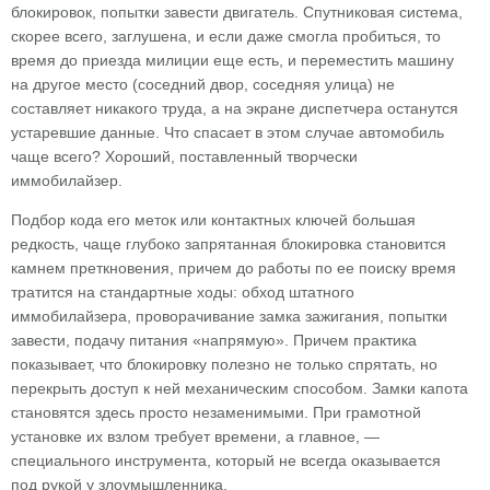
блокировок, попытки завести двигатель. Спутниковая система,
скорее всего, заглушена, и если даже смогла пробиться, то
время до приезда милиции еще есть, и переместить машину
на другое место (соседний двор, соседняя улица) не
составляет никакого труда, а на экране диспетчера останутся
устаревшие данные. Что спасает в этом случае автомобиль
чаще всего? Хороший, поставленный творчески
иммобилайзер.
Подбор кода его меток или контактных ключей большая
редкость, чаще глубоко запрятанная блокировка становится
камнем преткновения, причем до работы по ее поиску время
тратится на стандартные ходы: обход штатного
иммобилайзера, проворачивание замка зажигания, попытки
завести, подачу питания «напрямую». Причем практика
показывает, что блокировку полезно не только спрятать, но
перекрыть доступ к ней механическим способом. Замки капота
становятся здесь просто незаменимыми. При грамотной
установке их взлом требует времени, а главное, —
специального инструмента, который не всегда оказывается
под рукой у злоумышленника.