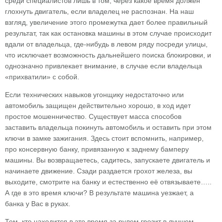
среди специалистов лишь в том, через какое время должен
глохнуть двигатель, если владелец не распознан. На наш
взгляд, увеличение этого промежутка дает более правильный
результат, так как остановка машины в этом случае происходит
вдали от владельца, где-нибудь в левом ряду посреди улицы,
что исключает возможность дальнейшего поиска блокировки, и
однозначно привлекает внимание, в случае если владельца
«прихватили» с собой.
Если технических навыков угонщику недостаточно или
автомобиль защищен действительно хорошо, в ход идет
простое мошенничество. Существует масса способов
заставить владельца покинуть автомобиль и оставить при этом
ключи в замке зажигания. Здесь стоит вспомнить, например,
про консервную банку, привязанную к заднему бамперу
машины. Вы возвращаетесь, садитесь, запускаете двигатель и
начинаете движение. Сзади раздается грохот железа, вы
выходите, смотрите на банку и естественно её отвязываете…..
А где в это время ключи? В результате машина уезжает, а
банка у Вас в руках.
Тем, кто находится в это время за рулем грозит в лучшем