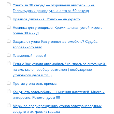
Угнать за 30 секунд — откровения автоугонщика.
Голливудский рекорд угона авто за 60 секунд
Правила движения: Угнать — не украсть
Новинка для угонщиков. Kриминальная устойчивость
более 30 минут
Защита от угона Как угоняют автомобиль? Судьба
ворованного авто
Пламенный привет!
Если у Вас угнали автомобиль ! контроль за ситуацией ,
на сколько он вообще возможен ( возбуждение
уголовного дела и т.п. )
Против угона есть приемы
Как угнать автомобиль… + мнения читателей. Много и
интересно. Рекомендуем !!!!
Меры по предупреждению угонов автотранспортных
средств и их краж из гаража