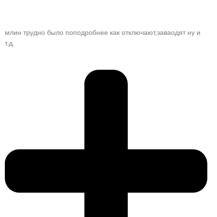
млин трудно было поподробнее как отключают,заваодят ну и
т.д.