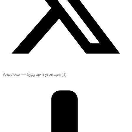
Андрюха — будущий угонщик )))