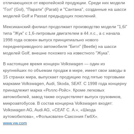
отличающихся от европейской продукции. Среди них модели
"Гол" (Gol), "Парати" (Parati) и "Сантана", созданные на шасси
моделей Golf и Passat предыдущих поколений.
Мексиканский филиал продолжает производство модели "1,6i"
типа "Жук" с 1,6-литровым двигателем в 44 л.с., а с начала
1998 года освоен выпуск принципиально нового
переднеприводного автомобиля "Битл" (Beetle) на шасси
моделей Golf, внешне похожего на известного "Жука".
В настоящее время концерн Volkswagen — один из
крупнейших по объемам продаж в мире, имеет свои заводы в
15 странах мира, выпускает продукцию под пятью торговыми
марками Volkswagen, Audi, Skoda, SEAT. С 1998 года концерну
принадлежит марка «Роллс-Ройс». Кроме легковых
автомобилей, завод также осуществляет выпуск грузовиков,
микроавтобусов. В состав концерна Volkswagen входят:
Volkswagen AG, Audi AG, «СЕАТ С. А.», «Шкода
аутомобилова», «Фольксваген-Саксония ГмбХ».
www.vw.com