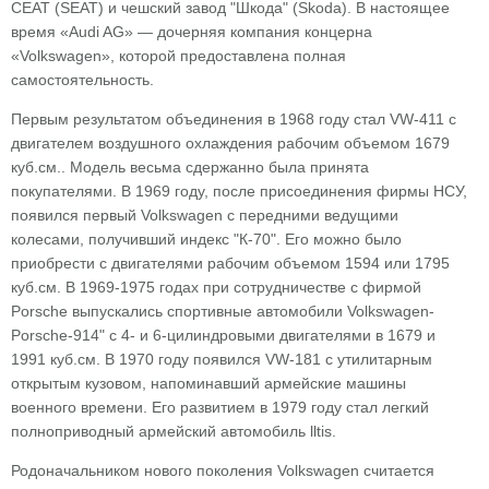
СЕАТ (SEAT) и чешский завод "Шкода" (Skoda). В настоящее
время «Audi AG» — дочерняя компания концерна
«Volkswagen», которой предоставлена полная
самостоятельность.
Первым результатом объединения в 1968 году стал VW-411 с
двигателем воздушного охлаждения рабочим объемом 1679
куб.см.. Модель весьма сдержанно была принята
покупателями. В 1969 году, после присоединения фирмы НСУ,
появился первый Volkswagen с передними ведущими
колесами, получивший индекс "К-70". Его можно было
приобрести с двигателями рабочим объемом 1594 или 1795
куб.см. В 1969-1975 годах при сотрудничестве с фирмой
Porsche выпускались спортивные автомобили Volkswagen-
Porsche-914" с 4- и 6-цилиндровыми двигателями в 1679 и
1991 куб.см. В 1970 году появился VW-181 с утилитарным
открытым кузовом, напоминавший армейские машины
военного времени. Его развитием в 1979 году стал легкий
полноприводный армейский автомобиль lltis.
Родоначальником нового поколения Volkswagen считается