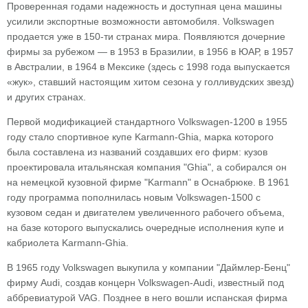
Проверенная годами надежность и доступная цена машины
усилили экспортные возможности автомобиля. Volkswagen
продается уже в 150-ти странах мира. Появляются дочерние
фирмы за рубежом — в 1953 в Бразилии, в 1956 в ЮАР, в 1957
в Австралии, в 1964 в Мексике (здесь с 1998 года выпускается
«жук», ставший настоящим хитом сезона у голливудских звезд)
и других странах.
Первой модификацией стандартного Volkswagen-1200 в 1955
году стало спортивное купе Karmann-Ghia, марка которого
была составлена из названий создавших его фирм: кузов
проектировала итальянская компания "Ghia", а собирался он
на немецкой кузовной фирме "Karmann" в Оснабрюке. В 1961
году программа пополнилась новым Volkswagen-1500 с
кузовом седан и двигателем увеличенного рабочего объема,
на базе которого выпускались очередные исполнения купе и
кабриолета Karmann-Ghia.
В 1965 году Volkswagen выкупила у компании "Даймлер-Бенц"
фирму Audi, создав концерн Volkswagen-Audi, известный под
аббревиатурой VAG. Позднее в него вошли испанская фирма