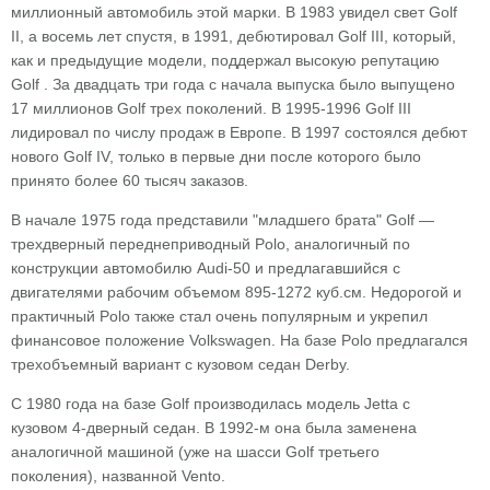
миллионный автомобиль этой марки. В 1983 увидел свет Golf
II, а восемь лет спустя, в 1991, дебютировал Golf III, который,
как и предыдущие модели, поддержал высокую репутацию
Golf . За двадцать три года с начала выпуска было выпущено
17 миллионов Golf трех поколений. В 1995-1996 Golf III
лидировал по числу продаж в Европе. В 1997 состоялся дебют
нового Golf IV, только в первые дни после которого было
принято более 60 тысяч заказов.
В начале 1975 года представили "младшего брата" Golf —
трехдверный переднеприводный Polo, аналогичный по
конструкции автомобилю Audi-50 и предлагавшийся с
двигателями рабочим объемом 895-1272 куб.см. Недорогой и
практичный Polo также стал очень популярным и укрепил
финансовое положение Volkswagen. На базе Polo предлагался
трехобъемный вариант с кузовом седан Derby.
С 1980 года на базе Golf производилась модель Jetta с
кузовом 4-дверный седан. В 1992-м она была заменена
аналогичной машиной (уже на шасси Golf третьего
поколения), названной Vento.