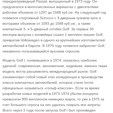
переднеприводный Passat, выпущенный в 1973 году. Он
предлагался в многочисленных вариантах с двигателями
рабочим объемом от 1297 до 1588 куб.см. На следующий год
появился спортивный Scirocco с 3-дверным кузовом купе и
моторами объемом от 1093 до 1588 куб.см., а также
компактный 3- и 5-дверный хэтчбек Golf. За первые 30
месяцев выпуска с конвейера сошел 1 миллион машин Golf,
превратив Volkswagen в одного из крупнейших изготовителей
автомобилей в Европе. В 1979 году появился кабриолет Golf,
неизменно пользовавшийся высоким спросом.
Модель Golf I, появившаяся в 1974, оказалась наиболее
удачной: современная, экономичная, надежная, именно такая
модель могла расшевелить международный рынок. Golf
ознаменовал собой новый этап конкуренции в производстве
класса компактных автомобилей, которые стали почти
официально называться «гольф-классом». Если за время
разработки новых моделей в 1973-1974 убытки концерна
превысили 800 миллионов немецких марок, то уже в 1975 за
счет большого спроса на них удалось покрыть все затраты.
Всего через 3 года после запуска Golf I был произведен