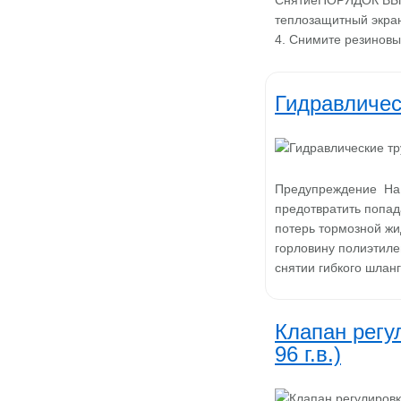
СнятиеПОРЯДОК ВЫПО
теплозащитный экран
4. Снимите резиновы
Гидравличес
Предупреждение На 
предотвратить попа
потерь тормозной жи
горловину полиэтиле
снятии гибкого шлан
Клапан регу
96 г.в.)