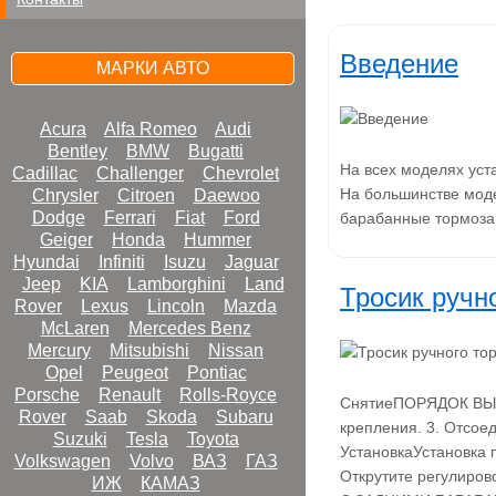
Введение
МАРКИ АВТО
Acura
Alfa Romeo
Audi
Bentley
BMW
Bugatti
На всех моделях уст
Cadillac
Challenger
Chevrolet
На большинстве моде
Chrysler
Citroen
Daewoo
Dodge
Ferrari
Fiat
Ford
барабанные тормоза
Geiger
Honda
Hummer
Hyundai
Infiniti
Isuzu
Jaguar
Jeep
KIA
Lamborghini
Land
Тросик ручн
Rover
Lexus
Lincoln
Mazda
McLaren
Mercedes Benz
Mercury
Mitsubishi
Nissan
Opel
Peugeot
Pontiac
Porsche
Renault
Rolls-Royce
СнятиеПОРЯДОК ВЫПО
Rover
Saab
Skoda
Subaru
крепления. 3. Отсоед
Suzuki
Tesla
Toyota
УстановкаУстановка
Volkswagen
Volvo
ВАЗ
ГАЗ
Открутите регулиров
ИЖ
КАМАЗ