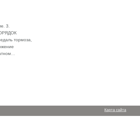
. 3.
аПОРЯДОК
едаль тормоза,
ложение
ратном…
Карта сайта