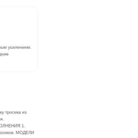
мным усилением.
дние
у тросика из
я.
ПОЛНЕНИЯ 1.
тросиков. МОДЕЛИ