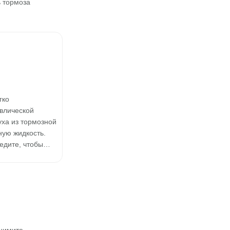
тормоза
гко
влической
уха из тормозной
ную жидкость.
ледите, чтобы…