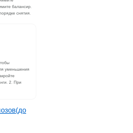
нимите
имите балансир.
порядке снятия.
чтобы
ля уменьшения
акройте
ги. 2. При
мозов(до