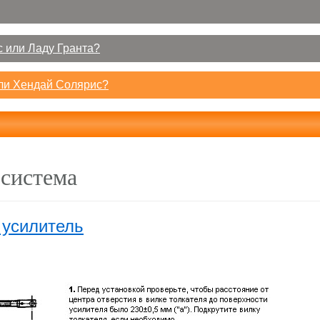
 или Ладу Гранта?
или Хендай Солярис?
 система
 усилитель