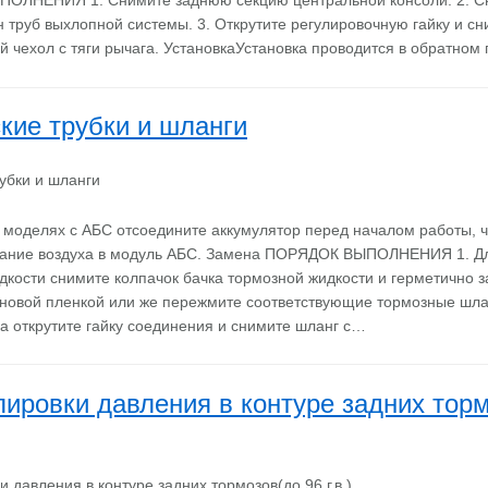
ЛНЕНИЯ 1. Снимите заднюю секцию центральной консоли. 2. С
 труб выхлопной системы. 3. Открутите регулировочную гайку и сн
й чехол с тяги рычага. УстановкаУстановка проводится в обратном 
кие трубки и шланги
моделях с АБС отсоедините аккумулятор перед началом работы, 
дание воздуха в модуль АБС. Замена ПОРЯДОК ВЫПОЛНЕНИЯ 1. Д
дкости снимите колпачок бачка тормозной жидкости и герметично з
новой пленкой или же пережмите соответствующие тормозные шлан
га открутите гайку соединения и снимите шланг с…
лировки давления в контуре задних тор