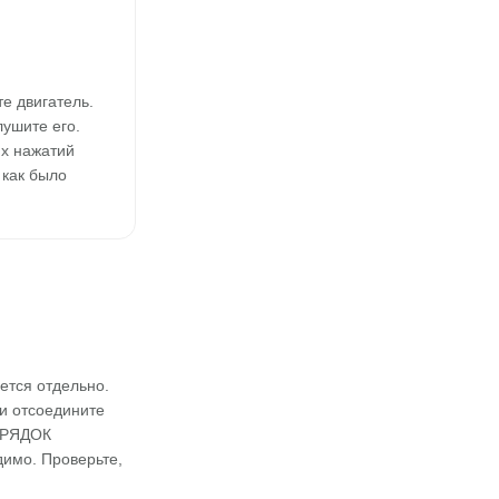
е двигатель.
лушите его.
их нажатий
 как было
тся отдельно.
 и отсоедините
ПОРЯДОК
имо. Проверьте,