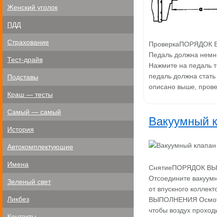
Женский уголок
ПДД
Страхование
ПроверкаПОРЯДОК ВЫ
Педаль должна немно
Тест-драйв
Нажмите на педаль т
педаль должна стать 
Подставы
описано выше, прове
Краш — тесты
Самый — самый
Вакуумный к
История
Автокомплектующие
Имена
СнятиеПОРЯДОК ВЫПО
Отсоедините вакуумн
Зеленый свет
от впускного коллек
Ликбез
ВЫПОЛНЕНИЯ Осмотри
чтобы воздух проход
Контакты