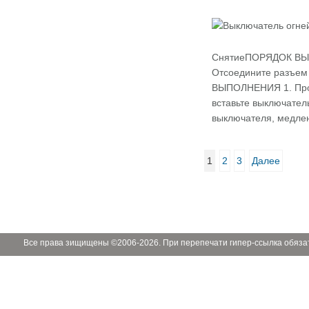
СнятиеПОРЯДОК ВЫПО
Отсоедините разъем
ВЫПОЛНЕНИЯ 1. Пров
вставьте выключател
выключателя, медлен
1
2
3
Далее
Все права зищищены ©2006-2026. При перепечати гипер-ссылка обяза