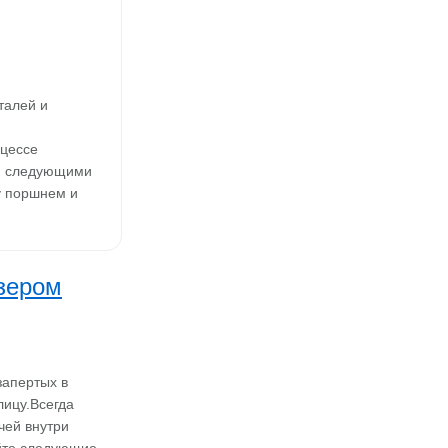
талей и
оцессе
ен следующими
у поршнем и
зером
запертых в
лицу.Всегда
чей внутри