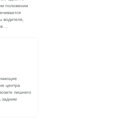
ном положении
печивается
ы водителя,
ов:…
лючающие
ие центра
возите лишнего
а задним