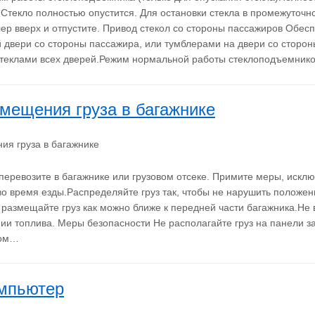
. Стекло полностью опустится. Для остановки стекла в промежуточ
лер вверх и отпустите. Привод стекол со стороны пассажиров Обес
 двери со стороны пассажира, или тумблерами на двери со сторон
стеклами всех дверей.Режим нормальной работы стеклоподъемник
мещения груза в багажнике
ж перевозите в багажнике или грузовом отсеке. Примите меры, иск
о время езды.Распределяйте груз так, чтобы не нарушить положен
 размещайте груз как можно ближе к передней части багажника.Не 
мии топлива. Меры безопасности Не располагайте груз на панели з
ном…
омпьютер