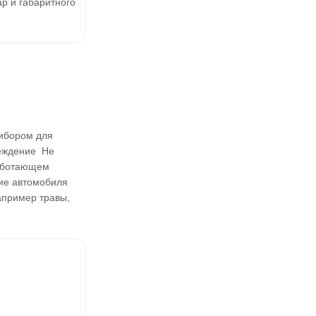
р и габаритного
рибором для
реждение Не
работающем
ние автомобиля
апример травы,