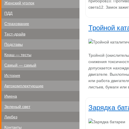
приборов10. Противо
Женский уголок
света12. Замок зажи
ПДД
Страхование
Тройной кат
Тест-драйв
Подставы
Краш — тесты
Тройной (окислитель
снижения токсичност
Самый — самый
допускается нахожд
двигателе. Выхлопны
История
или работа двигател
Автокомплектующие
листьев, бумаги или
Имена
Зарядка бат
Зеленый свет
Ликбез
Контакты