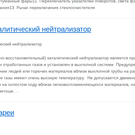
туманные фары11. Переключатель указателей поворотов, света фа
гания13. Рычаг переключения стеклоочистителя
алитический нейтрализатор
но-восстановительный) каталитический нейтрализатор является п
и отработанных газов и установлен в выхлопной системе. Предуп
ение людей или горючих материалов вблизи выхлопной трубы на 
е газы имеют очень высокую температуру. Не допускается движе
я на холостом ходу вблизи легковоспламеняющихся материалов, н
 ветоши….
ареи