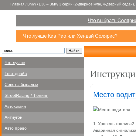
Главная
/
BMW
/
E30 – BMW 3 серии (2-дверное купе, 4-дверный седан), 
Что выбрать Солярис
Что лучше Киа Рио или Хендай Солярис?
Что лучше
Инструкци
Тест-драйв
Советы бывалых
Место водит
StreetRacing / Тюнинг
Автохимия
Антиугон
1. Уровень топлива2
Авто право
Аварийная сигнализа