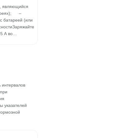
д, являющийся
ареях); –
с батареей (или
асностиЗаряжайте
 5 А во…
ь интервалов
 при
ия
ы указателей
 тормозной