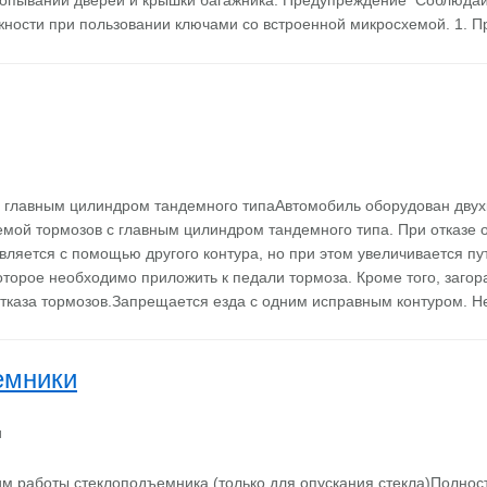
лопывании дверей и крышки багажника. Предупреждение Соблюда
ности при пользовании ключами со встроенной микросхемой. 1. 
с главным цилиндром тандемного типаАвтомобиль оборудован двух
емой тормозов с главным цилиндром тандемного типа. При отказе 
ляется с помощью другого контура, но при этом увеличивается пу
которое необходимо приложить к педали тормоза. Кроме того, загор
отказа тормозов.Запрещается езда с одним исправным контуром.
емники
м работы стеклоподъемника (только для опускания стекла)Полнос