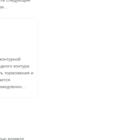
йте следующие
При…
контурной
одного контура
ть торможения и
ается
 Немедленно…
тью вдавите