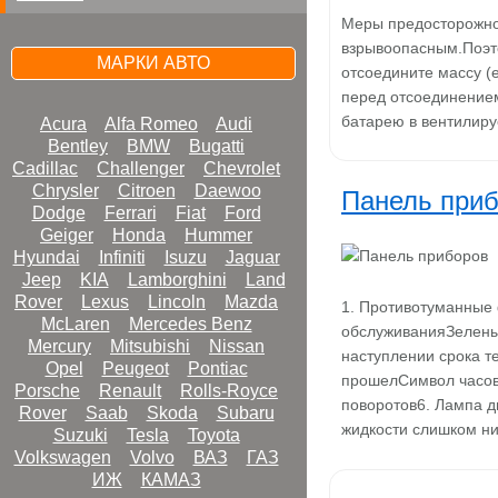
Меры предосторожно
взрывоопасным.Поэт
МАРКИ АВТО
отсоедините массу (
перед отсоединением
батарею в вентилир
Acura
Alfa Romeo
Audi
Bentley
BMW
Bugatti
Cadillac
Challenger
Chevrolet
Chrysler
Citroen
Daewoo
Панель при
Dodge
Ferrari
Fiat
Ford
Geiger
Honda
Hummer
Hyundai
Infiniti
Isuzu
Jaguar
Jeep
KIA
Lamborghini
Land
Rover
Lexus
Lincoln
Mazda
1. Противотуманные 
McLaren
Mercedes Benz
обслуживанияЗелены
Mercury
Mitsubishi
Nissan
наступлении срока т
Opel
Peugeot
Pontiac
прошелСимвол часов
Porsche
Renault
Rolls-Royce
поворотов6. Лампа д
Rover
Saab
Skoda
Subaru
жидкости слишком ни
Suzuki
Tesla
Toyota
Volkswagen
Volvo
ВАЗ
ГАЗ
ИЖ
КАМАЗ