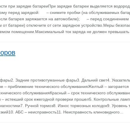
сти при зарядке батареиПри зарядке батареи выделяется водоро
ому перед зарядкой: – снимите пробки (на обслуживаемых бат
если батарея заряжается на автомобиле); – перед соединением 
 от батареи) отключите от сети зарядное устройство.Меры безоп
уемом помещении.Максимальный ток заряда не должен превышать
боров
фары2. Задние противотуманные фары3. Дальний свет4. Указател
е – приближение технического обслуживанияЖелтый – загорается
ехнического обслуживанияКрасный – срок технического обслуживан
 – истекший срок ежегодной проверки прошел5. Контрольные ламп
иагностики7. Ручной тормоз8. Износ тормозных колодок9. Уровень
зкий10. АБС – неисправность11. Неисправность клиновидного…