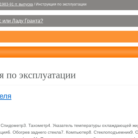
1983-91 гг. выпуска
/
Инструкция по эксплуатации
 или Ладу Гранта?
я по эксплуатации
еля
. Спидометр3. Тахометр4. Указатель температуры охлаждающей жи
ция6. Обогрев заднего стекла7. Компьютер8. Стеклоподъемник9.