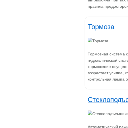
автомобиля при зах
правила предосторож
Тормоза
Тормозная система 
гидравлической сист
торможение осуществ
возрастает усилие, 
контрольная лампа 
Стеклоподъ
Автоматический режи