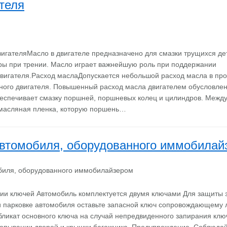
теля
игателяМасло в двигателе предназначено для смазки трущихся де
ры при трении. Масло играет важнейшую роль при поддержании
вигателя.Расход маслаДопускается небольшой расход масла в пр
вного двигателя. Повышенный расход масла двигателем обусловл
еспечивает смазку поршней, поршневых колец и цилиндров. Межд
масляная пленка, которую поршень…
втомобиля, оборудованного иммобилай
ии ключей Автомобиль комплектуется двумя ключами Для защиты 
 парковке автомобиля оставьте запасной ключ сопровождающему 
бликат основного ключа на случай непредвиденного запирания клю