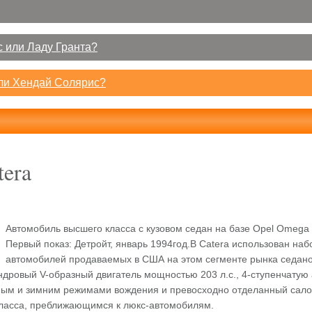
 или Ладу Гранта?
или Хендай Солярис?
tera
Автомобиль высшего класса с кузовом седан на базе Opel Omega (
Первый показ: Детройт, январь 1994год.В Catera использован наб
автомобилей продаваемых в США на этом сегменте рынка седано
ндровый V-образный двигатель мощностью 203 л.с., 4-ступенчатую
ым и зимним режимами вождения и превосходно отделанный сало
класса, преближающимся к люкс-автомобилям.