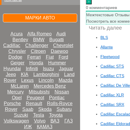
0
комментариев
Межтекстовые Отзывы
МАРКИ АВТО
Посмотреть все комме
Читать далее
Acura
Alfa Romeo
Audi
BLS
Bentley
BMW
Bugatti
Cadillac
Challenger
Chevrolet
Allante
Chrysler
Citroen
Daewoo
Fleetwood
Dodge
Ferrari
Fiat
Ford
Geiger
Honda
Hummer
Cadillac STS
Hyundai
Infiniti
Isuzu
Jaguar
Jeep
KIA
Lamborghini
Land
Cadillac CTS
Rover
Lexus
Lincoln
Mazda
Cadillac De Ville
McLaren
Mercedes Benz
Mercury
Mitsubishi
Nissan
Cadillac XLR
Opel
Peugeot
Pontiac
Porsche
Renault
Rolls-Royce
Cadillac SRX
Rover
Saab
Skoda
Subaru
Cadillac Escala
Suzuki
Tesla
Toyota
Volkswagen
Volvo
ВАЗ
ГАЗ
Cadillac Eldora
ИЖ
КАМАЗ