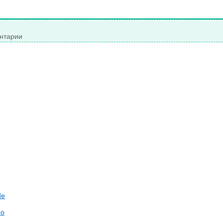
нтарии
de
do