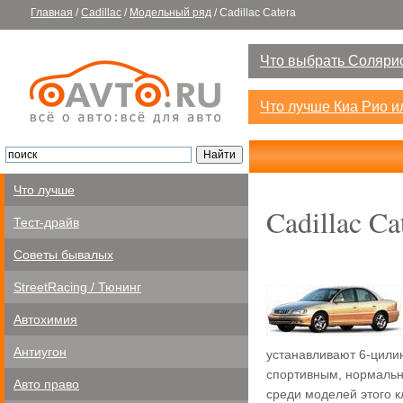
Главная
/
Cadillac
/
Модельный ряд
/
Cadillac Catera
Что выбрать Солярис
Что лучше Киа Рио 
Что лучше
Cadillac Ca
Тест-драйв
Советы бывалых
StreetRacing / Тюнинг
Автохимия
Антиугон
устанавливают 6-цили
спортивным, нормальн
Авто право
среди моделей этого 