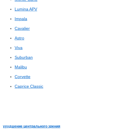
Lumina APV
Impala
Cavalier
Astro
Viva
Suburban
Malibu
Corvette
Caprice Classic
ухудшение центрального зрения