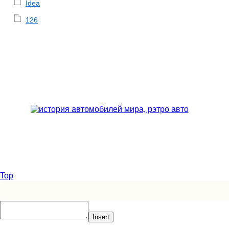
Idea
126
Top
Insert