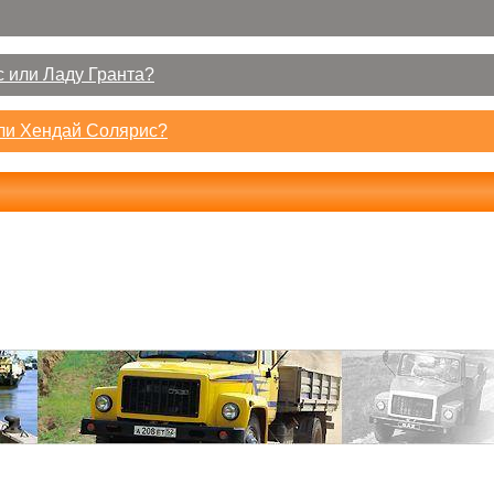
 или Ладу Гранта?
или Хендай Солярис?