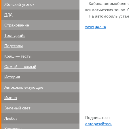
Кабина автомобиля о
Женский уголок
климатических зонах.
ПДД
На автомобиль устана
Страхование
www.gaz.ru
Тест-драйв
Подставы
Краш — тесты
Самый — самый
История
Автокомплектующие
Имена
Зеленый свет
Подписаться
Ликбез
авторизуйтесь
Контакты