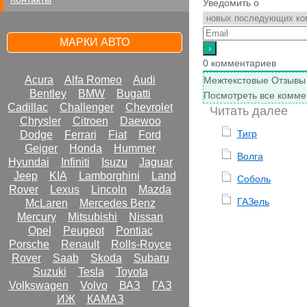
Уведомить о
МАРКИ АВТО
0
комментариев
Acura
Alfa Romeo
Audi
Межтекстовые Отзывы
Bentley
BMW
Bugatti
Посмотреть все комме
Cadillac
Challenger
Chevrolet
Читать далее
Chrysler
Citroen
Daewoo
Тигр
Dodge
Ferrari
Fiat
Ford
Geiger
Honda
Hummer
Волга
Hyundai
Infiniti
Isuzu
Jaguar
Jeep
KIA
Lamborghini
Land
Соболь
Rover
Lexus
Lincoln
Mazda
ГАЗель
McLaren
Mercedes Benz
Mercury
Mitsubishi
Nissan
Opel
Peugeot
Pontiac
Porsche
Renault
Rolls-Royce
Rover
Saab
Skoda
Subaru
Suzuki
Tesla
Toyota
Volkswagen
Volvo
ВАЗ
ГАЗ
ИЖ
КАМАЗ