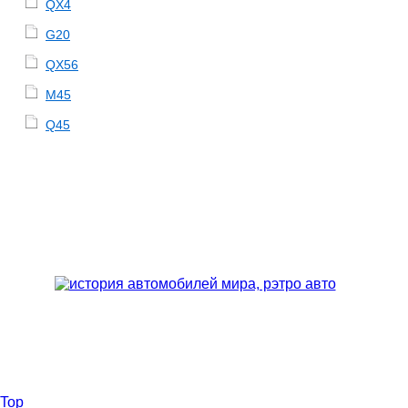
QX4
G20
QX56
M45
Q45
Top