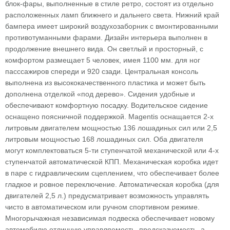
блок-фары, выполненные в стиле ретро, состоят из отдельно
расположенных ламп ближнего и дальнего света. Нижний край
бампера имеет широкий воздухозаборник с вмонтированными
противотуманными фарами. Дизайн интерьера выполнен в
продолжение внешнего вида. Он светлый и просторный, с
комфортом размещает 5 человек, имея 1100 мм. для ног
пасссажиров спереди и 920 сзади. Центральная консоль
выполнена из высококачественного пластика и может быть
дополнена отделкой «под дерево». Сидения удобные и
обеспечивают комфортную посадку. Водительское сидение
оснащено поясничной поддержкой. Magentis оснащается 2-х
литровым двигателем мощностью 136 лошадиных сил или 2,5
литровым мощностью 168 лошадиных сил. Оба двигателя
могут комплектоваться 5-ти ступенчатой механической или 4-х
ступенчатой автоматической КПП. Механическая коробка идет
в паре с гидравлическим сцеплением, что обеспечивает более
гладкое и ровное переключение. Автоматическая коробка (для
двигателей 2,5 л.) предусматривает возможность управлять
чисто в автоматическом или ручном спортивном режиме.
Многорычажная независимая подвеска обеспечивает новому
автомобилю отличную управляемость, предсказуемость, а