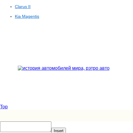
Clarus II
Kia Magentis
Top
Insert