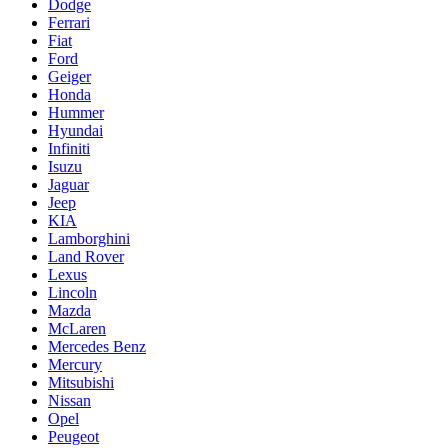
Dodge
Ferrari
Fiat
Ford
Geiger
Honda
Hummer
Hyundai
Infiniti
Isuzu
Jaguar
Jeep
KIA
Lamborghini
Land Rover
Lexus
Lincoln
Mazda
McLaren
Mercedes Benz
Mercury
Mitsubishi
Nissan
Opel
Peugeot