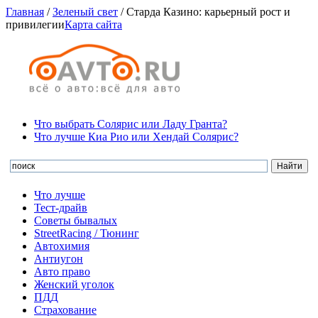
Главная
/
Зеленый свет
/
Старда Казино: карьерный рост и
привилегии
Карта сайта
Что выбрать Солярис или Ладу Гранта?
Что лучше Киа Рио или Хендай Солярис?
Что лучше
Тест-драйв
Советы бывалых
StreetRacing / Тюнинг
Автохимия
Антиугон
Авто право
Женский уголок
ПДД
Страхование