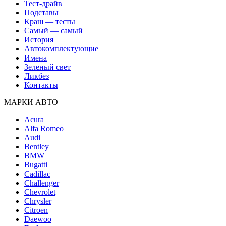
Тест-драйв
Подставы
Краш — тесты
Самый — самый
История
Автокомплектующие
Имена
Зеленый свет
Ликбез
Контакты
МАРКИ АВТО
Acura
Alfa Romeo
Audi
Bentley
BMW
Bugatti
Cadillac
Challenger
Chevrolet
Chrysler
Citroen
Daewoo