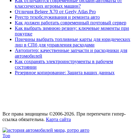
Как отличаются современные онлайн-автоматы от
классических игровых машин?
Отличия Belgee X70 от Geely Atlas Pro
Реестр техобслуживания и ремонта авто
Как должен работать современный почтовый сервер
Как выбрать зимнюю резину: ключевые моменты при
покупке
Причины выбрать топливные карты для юридических
лиц в СПб для управления расходами
Автопитер: качественные запчасти и расходники для
автомобилей
Как сохранять электроинструменты в рабочем
состоянии
Резервное копирование: Защита ваших данных
Все права зищищены ©2006-2026. При перепечати гипер-
ссылка обязательна.
Карта сайта
Top