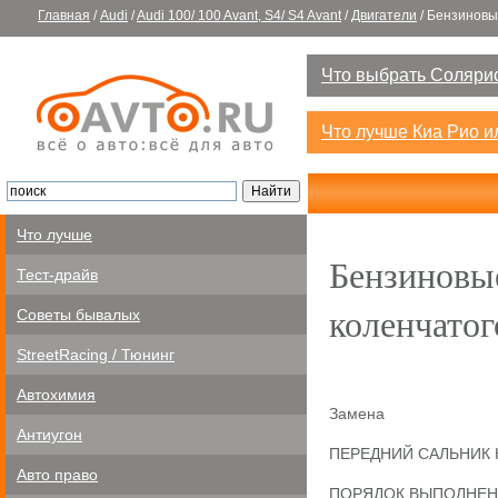
Главная
/
Audi
/
Audi 100/ 100 Avant, S4/ S4 Avant
/
Двигатели
/
Бензиновы
Что выбрать Солярис
Что лучше Киа Рио 
Что лучше
Бензиновы
Тест-драйв
коленчатог
Советы бывалых
StreetRacing / Тюнинг
Автохимия
Замена
Антиугон
ПЕРЕДНИЙ САЛЬНИК 
Авто право
ПОРЯДОК ВЫПОЛНЕ