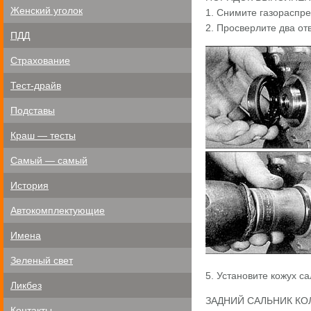
Женский уголок
1. Снимите газораспре
2. Просверлите два от
ПДД
Страхование
Тест-драйв
Подставы
Краш — тесты
Самый — самый
История
Автокомплектующие
Имена
Зеленый свет
5. Установите кожух са
Ликбез
ЗАДНИЙ САЛЬНИК КО
Контакты