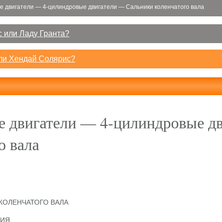
е двигатели — 4-цилиндровые двигатели — Сальники коленчатого вала
 или Ладу Гранта?
или Хендай Солярис?
е двигатели — 4-цилиндровые д
о вала
КОЛЕНЧАТОГО ВАЛА
НИЯ