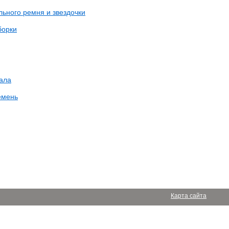
ьного ремня и звездочки
борки
ала
емень
Карта сайта