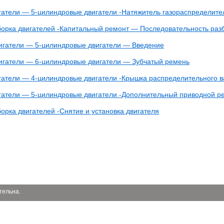
гатели — 5-цилиндровые двигатели -Натяжитель газораспределител
борка двигателей -Капитальный ремонт — Последовательность раз
игатели — 5-цилиндровые двигатели — Введение
игатели — 6-цилиндровые двигатели — Зубчатый ремень
гатели — 4-цилиндровые двигатели -Крышка распределительного в
гатели — 5-цилиндровые двигатели -Дополнительный приводной р
орка двигателей -Снятие и установка двигателя
тельна.