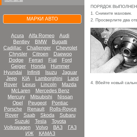
ПОРЯДОК ВЫПОЛНЕ
1. Снимите маховик.
МАРКИ АВТО
2. Просверлите два отв
Acura
Alfa Romeo
Audi
Bentley
BMW
Bugatti
Cadillac
Challenger
Chevrolet
Chrysler
Citroen
Daewoo
Dodge
Ferrari
Fiat
Ford
Geiger
Honda
Hummer
Hyundai
Infiniti
Isuzu
Jaguar
Jeep
KIA
Lamborghini
Land
4. Вбейте новый сальн
Rover
Lexus
Lincoln
Mazda
McLaren
Mercedes Benz
Mercury
Mitsubishi
Nissan
Opel
Peugeot
Pontiac
Porsche
Renault
Rolls-Royce
Rover
Saab
Skoda
Subaru
Suzuki
Tesla
Toyota
Volkswagen
Volvo
ВАЗ
ГАЗ
ИЖ
КАМАЗ