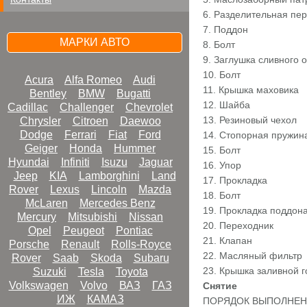
6. Разделительная пе
7. Поддон
МАРКИ АВТО
8. Болт
9. Заглушка сливного 
10. Болт
Acura
Alfa Romeo
Audi
11. Крышка маховика
Bentley
BMW
Bugatti
12. Шайба
Cadillac
Challenger
Chevrolet
13. Резиновый чехол
Chrysler
Citroen
Daewoo
Dodge
Ferrari
Fiat
Ford
14. Стопорная пружин
Geiger
Honda
Hummer
15. Болт
Hyundai
Infiniti
Isuzu
Jaguar
16. Упор
Jeep
KIA
Lamborghini
Land
17. Прокладка
Rover
Lexus
Lincoln
Mazda
18. Болт
McLaren
Mercedes Benz
19. Прокладка поддон
Mercury
Mitsubishi
Nissan
20. Переходник
Opel
Peugeot
Pontiac
21. Клапан
Porsche
Renault
Rolls-Royce
22. Масляный фильтр
Rover
Saab
Skoda
Subaru
23. Крышка заливной 
Suzuki
Tesla
Toyota
Volkswagen
Volvo
ВАЗ
ГАЗ
Снятие
ИЖ
КАМАЗ
ПОРЯДОК ВЫПОЛНЕ