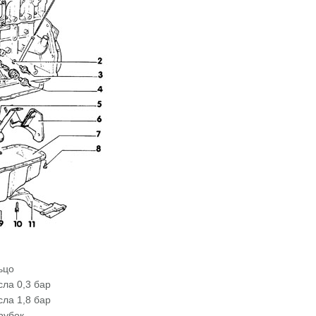
ьцо
сла 0,3 бар
сла 1,8 бар
рубок