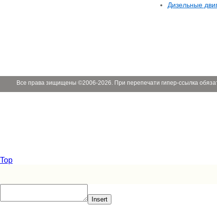
Дизельные дви
Все права зищищены ©2006-2026. При перепечати гипер-ссылка обяза
Top
Insert