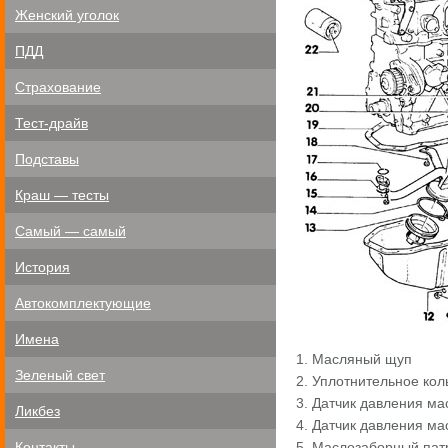
Женский уголок
ПДД
Страхование
Тест-драйв
Подставы
Краш — тесты
Самый — самый
История
Автокомплектующие
Имена
1. Масляный щуп
Зеленый свет
2. Уплотнительное кол
3. Датчик давления ма
Ликбез
4. Датчик давления ма
Контакты
5. Маслозаборный пат