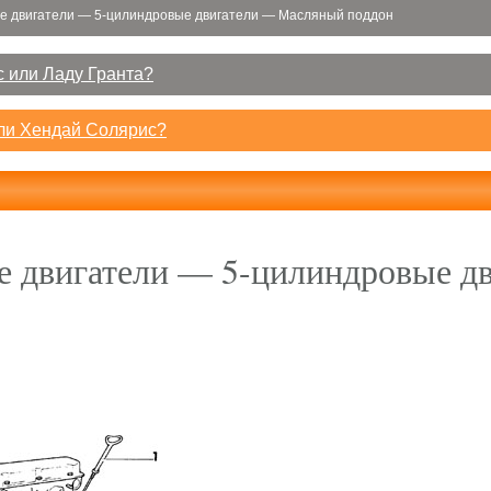
е двигатели — 5-цилиндровые двигатели — Масляный поддон
 или Ладу Гранта?
или Хендай Солярис?
е двигатели — 5-цилиндровые д