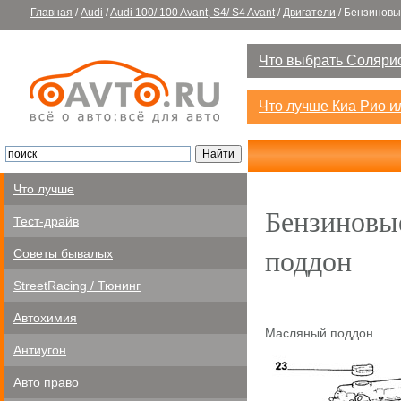
Главная
/
Audi
/
Audi 100/ 100 Avant, S4/ S4 Avant
/
Двигатели
/
Бензиновы
Что выбрать Солярис
Что лучше Киа Рио 
Что лучше
Бензиновы
Тест-драйв
поддон
Советы бывалых
StreetRacing / Тюнинг
Автохимия
Масляный поддон
Антиугон
Авто право