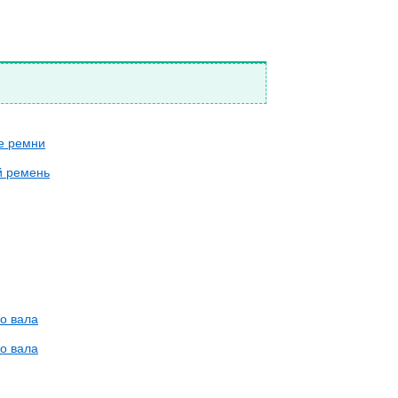
е ремни
й ремень
о вала
о вала