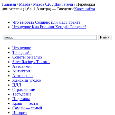
Главная
/
Mazda
/
Mazda 626
/
Двигатели
/
Переборка
двигателей (1,6 и 1,8 литра) — Введение
Карта сайта
Что выбрать Солярис или Ладу Гранта?
Что лучше Киа Рио или Хендай Солярис?
Что лучше
Тест-драйв
Советы бывалых
StreetRacing / Тюнинг
Автохимия
Антиугон
Авто право
Женский уголок
ПДД
Страхование
Тест-драйв
Подставы
Краш — тесты
Самый — самый
История