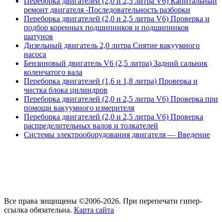
Переборка двигателей (2,0 и 2,5 литра V6) Капитальный
ремонт двигателя -Последовательность разборки
Переборка двигателей (2,0 и 2,5 литра V6) Проверка и
подбор коренных подшипников и подшипников
шатунов
Дизельный двигатель 2,0 литра Снятие вакуумного
насоса
Бензиновый двигатель V6 (2,5 литра) Задний сальник
коленчатого вала
Переборка двигателей (1,6 и 1,8 литра) Проверка и
чистка блока цилиндров
Переборка двигателей (2,0 и 2,5 литра V6) Проверка при
помощи вакуумного измерителя
Переборка двигателей (2,0 и 2,5 литра V6) Проверка
распределительных валов и толкателей
Системы электрооборудования двигателя — Введение
Все права зищищены ©2006-2026. При перепечати гипер-
ссылка обязательна.
Карта сайта