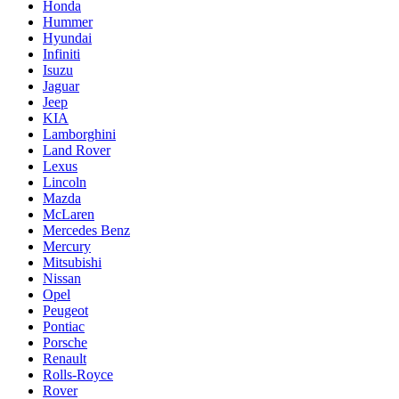
Honda
Hummer
Hyundai
Infiniti
Isuzu
Jaguar
Jeep
KIA
Lamborghini
Land Rover
Lexus
Lincoln
Mazda
McLaren
Mercedes Benz
Mercury
Mitsubishi
Nissan
Opel
Peugeot
Pontiac
Porsche
Renault
Rolls-Royce
Rover