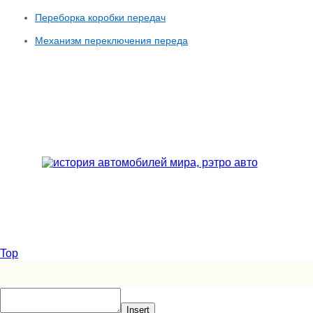
Переборка коробки передач
Механизм переключения переда
Top
Insert