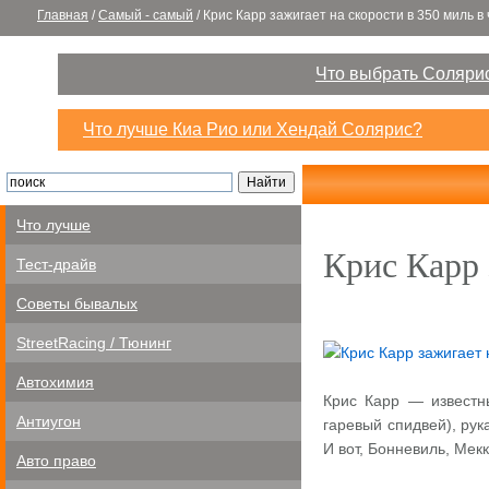
Главная
/
Самый - самый
/
Крис Карр зажигает на скорости в 350 миль в 
Что выбрать Солярис
Что лучше Киа Рио или Хендай Солярис?
Что лучше
Крис Карр 
Тест-драйв
Советы бывалых
StreetRacing / Тюнинг
Автохимия
Крис Карр — известны
Антиугон
гаревый спидвей), ру
И вот, Бонневиль, Мек
Авто право