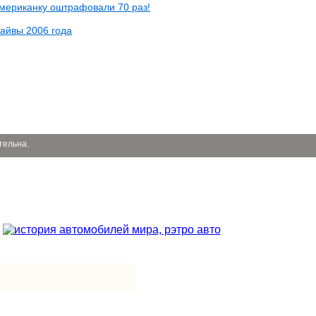
американку оштрафовали 70 раз!
айвы 2006 года
тельна.