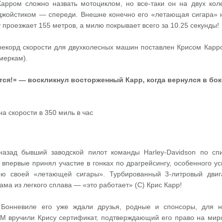
арром сложно назвать мотоциклом, но все-таки он на двух коле
 джойстиком — спереди. Внешне конечно его «летающая сигара» не
у проезжает 155 метров, а милю покрывает всего за 10.25 секунды!
рекорд скорости для двухколесных машин поставлен Крисом Карром
меркам).
тся!» — воскликнул восторженный Карр, когда вернулся в бок
 назад бывший заводской пилот команды Harley-Davidson по сп
первые принял участие в гонках по драгрейсингу, особенного усп
ю своей «летающей сигары». Турбированный 3-литровый двига
ама из легкого сплава — «это работает» (С) Крис Карр!
 Бонневиле его уже ждали друзья, родные и спонсоры, для 
 вручили Крису сертификат, подтверждающий его право на миро