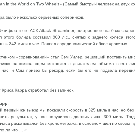
Man in the World on Two Wheels» (Самый быстрый человек на двух ко
ра было несколько серьезных соперников.
Эктиффа и его ACK Attack Streamliner, построенного на базе спар
л этого болида составил 800 л.с., снятых с заднего колеса это
ишь» 342 мили в час. Подвел аэродинамический обвес «ракеты».
тником «соревнований» стал Сэм Уилер, решивший поставить мир
лизко напоминающем мотоцикл с двигателем объема всего лиш
 час, и Сэм привез бы рекорд, если бы его не подвела передн
r Криса Карра отработал без запинок.
Карр
:
й первый же выезд мы показали скорость в 325 миль в час, но без
пить резульатат, у нас получилось достичь лишь 300 миль. Тог
лчаса раскатывался без хронометража, в основном шел по своим пр
ло ли что … «