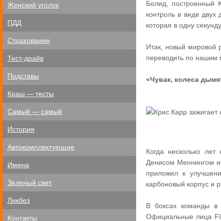
Болид, построенный К
Женский уголок
контроль в виде двух
ПДД
которая в одну секунд
Страхование
Итак, новый мировой 
переводить по нашим 
Тест-драйв
Подставы
«Чувак, колеса дымя
Краш — тесты
Самый — самый
История
Автокомплектующие
Когда несколько лет
Денисом Меннингом и в
Имена
приложил к улучшени
Зеленый свет
карбоновый корпус и р
Ликбез
В боксах команды в
Официальные лица FIM
Контакты