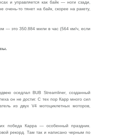
сах и управляется как байк — ноги сзади,
 очень-то тянет на байк, скорее на ракету,
 — это 350.884 мили в час (564 км/ч, если
сы.
идвею оседлал BUB Streamliner, созданный
еха он не достиг. С тех пор Карр много сил
тель из двух V4 мотоциклетных моторов,
них победа Карра — особенный праздник.
вой рекорд. Там так и написано черным по