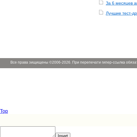
За 6 месяцев 
Лучшие тест-др
Все права зищищены ©2006-2026. При перепечати гипер-ссылка обяза
Top
Insert