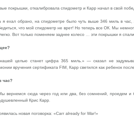
вые покрышки, откалибровала спидометр и Карр начал в свой побе
а я ехал обрано, на спидометре было чуть выше 346 миль в час,
едиться, что мой спидометр не врет! Но теперь все ОК. Мы немног
легко. Вот только поменяем заднее колесо … эти покрышки я спалил
ущее?
ашей целью станет цифра 365 миль.» — сказал не задумывая
онии вручения сертификата FIM, Карр светился как ребенок после
в час?
ы вернемся сюда через год или два, без сомнений, проедем и 
одушевленный Крис Карр.
явилась новая поговорка: «Carr already for War!»