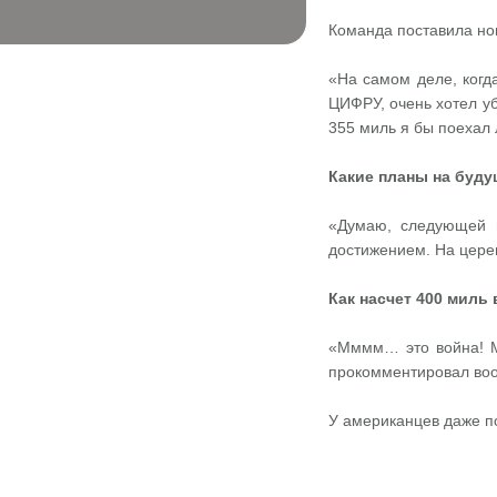
Команда поставила но
«На самом деле, когд
ЦИФРУ, очень хотел уб
355 миль я бы поехал 
Какие планы на буд
«Думаю, следующей н
достижением. На церем
Как насчет 400 миль 
«Мммм… это война! М
прокомментировал во
У американцев даже по