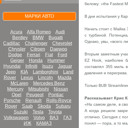
белому: «the Fastest 
МАРКИ АВТО
В дни испытания у Кар
Начать стоит с Майка 
Acura
Alfa Romeo
Audi
с турбиной. Потенциа
Bentley
BMW
Bugatti
Однако, увы, «всего л
Cadillac
Challenger
Chevrolet
Chrysler
Citroen
Daewoo
Вторым заметным учас
Dodge
Ferrari
Fiat
Ford
Geiger
Honda
Hummer
EZ Hook, наиболее б
Hyundai
Infiniti
Isuzu
Jaguar
составлял 355 миль в
Jeep
KIA
Lamborghini
Land
давления и перегрева.
Rover
Lexus
Lincoln
Mazda
McLaren
Mercedes Benz
Только BUB Streamline
Mercury
Mitsubishi
Nissan
Opel
Peugeot
Pontiac
Рассказывает Крис 
Porsche
Renault
Rolls-Royce
«На самом деле, в сво
Rover
Saab
Skoda
Subaru
А когда решили закре
Suzuki
Tesla
Toyota
отлично. Сегодня с по
Volkswagen
Volvo
ВАЗ
ГАЗ
ИЖ
КАМАЗ
понял — пора, а то ма