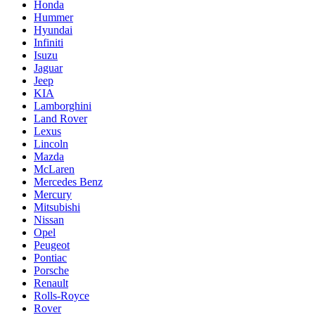
Honda
Hummer
Hyundai
Infiniti
Isuzu
Jaguar
Jeep
KIA
Lamborghini
Land Rover
Lexus
Lincoln
Mazda
McLaren
Mercedes Benz
Mercury
Mitsubishi
Nissan
Opel
Peugeot
Pontiac
Porsche
Renault
Rolls-Royce
Rover