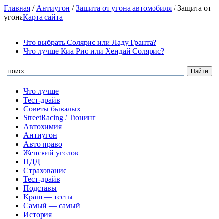
Главная
/
Антиугон
/
Защита от угона автомобиля
/
Защита от
угона
Карта сайта
Что выбрать Солярис или Ладу Гранта?
Что лучше Киа Рио или Хендай Солярис?
Что лучше
Тест-драйв
Советы бывалых
StreetRacing / Тюнинг
Автохимия
Антиугон
Авто право
Женский уголок
ПДД
Страхование
Тест-драйв
Подставы
Краш — тесты
Самый — самый
История