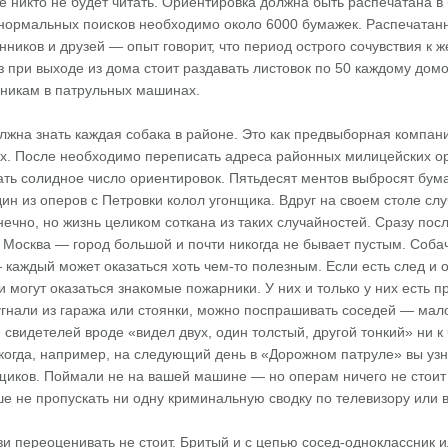
е никто не будет читать. Ориентировка должна быть распечатана в
 нормальных поисков необходимо около 6000 бумажек. Распечатанн
енников и друзей — опыт говорит, что период острого сочувствия к 
з при выходе из дома стоит раздавать листовок по 50 каждому дом
сникам в патрульных машинах.
жна знать каждая собака в районе. Это как предвыборная компани
х. После необходимо переписать адреса районных милицейских ор
ть солидное число ориентировок. Пятьдесят ментов выбросят бумаж
ин из оперов с Петровки колол угонщика. Вдруг на своем столе сл
нечно, но жизнь целиком соткана из таких случайностей. Сразу пос
Москва — город большой и почти никогда не бывает пустым. Собач
 каждый может оказаться хоть чем-то полезным. Если есть след и он
могут оказаться знакомые пожарники. У них и только у них есть 
гнали из гаража или стоянки, можно поспрашивать соседей — мало л
 свидетелей вроде «видел двух, один толстый, другой тонкий» ни к
когда, например, на следующий день в «Дорожном патруле» вы узн
щиков. Поймали не на вашей машине — но операм ничего не стоит 
ше не пропускать ни одну криминальную сводку по телевизору или в
зи переоценивать не стоит. Бритый и с цепью сосед-одноклассник 