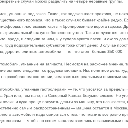
 конкретные случаи можно разделить на четыре неравные группы.
ли, угнанные под заказ. Такие, как подсказывает практика, не нах
ущественного промаха, что в таких случаях бывает крайне редко. Е
клиффорды, пластиковые карты и бронированные ворота гаража. Др
ь криминальный статус собственного угона. Так и получается, что
что, вроде, и следили за ним, и у супермаркета пасли, и около до
и. Труд подозрительных субъектов тоже стоит денег. В случае прос
ло, дорогие элитные автомобили — те, что стоят больше $50 000.
втомобили, угнанные на запчасти. Несмотря на расхожее мнение, 
е активно внедряют сотрудники милиции. Им, понятное дело, куда
ит в разобранном состоянии, чем заняться реальными поисками м
втомобили, угнанные гастролерами — те, что увозятся за пределы 
а Урал или, тем паче, на Северный Кавказ, безумно сложно. Но уг
м велик, и куда проще получить деньги за машину, что называется,
остепенно самым распространенным — машина остается в Москве, а
анного автомобиля надо смириться с тем, что платить все равно пр
 детективам — чтобы по своим каналам занялись независимыми по