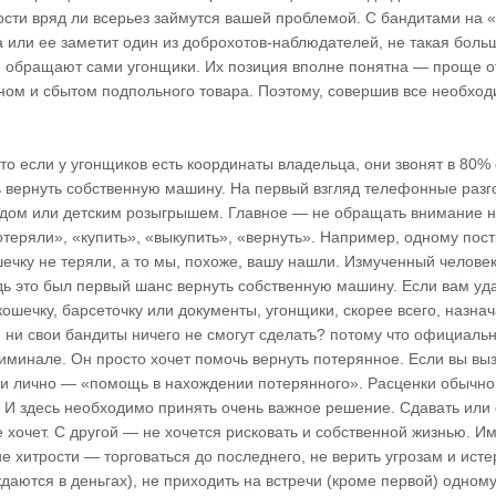
сти вряд ли всерьез займутся вашей проблемой. С бандитами на «
 или ее заметит один из доброхотов-наблюдателей, не такая боль
 обращают сами угонщики. Их позиция вполне понятна — проще от
оном и сбытом подпольного товара. Поэтому, совершив все необхо
что если у угонщиков есть координаты владельца, они звонят в 80% 
 вернуть собственную машину. На первый взгляд телефонные разго
ом или детским розыгрышем. Главное — не обращать внимание на
теряли», «купить», «выкупить», «вернуть». Например, одному пос
шечку не теряли, а то мы, похоже, вашу нашли. Измученный челове
дь это был первый шанс вернуть собственную машину. Если вам у
кошечку, барсеточку или документы, угонщики, скорее всего, назна
ни свои бандиты ничего не смогут сделать? потому что официальн
иминале. Он просто хочет помочь вернуть потерянное. Если вы вы
и лично — «помощь в нахождении потерянного». Расценки обычно
 И здесь необходимо принять очень важное решение. Сдавать или 
е хочет. С другой — не хочется рисковать и собственной жизнью. 
ие хитрости — торговаться до последнего, не верить угрозам и исте
даются в деньгах), не приходить на встречи (кроме первой) одном