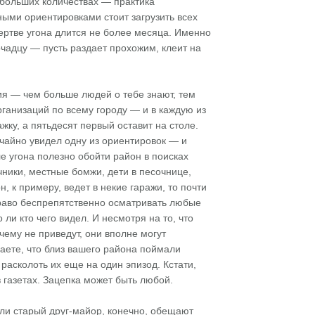
 больших количествах — практика
ыми ориентировками стоит загрузить всех
жертве угона длится не более месяца. Именно
очадцу — пусть раздает прохожим, клеит на
я — чем больше людей о тебе знают, тем
ганизаций по всему городу — и в каждую из
ку, а пятьдесят первый оставит на столе.
учайно увидел одну из ориентировок — и
ле угона полезно обойти район в поисках
ники, местные бомжи, дети в песочнице,
, к примеру, ведет в некие гаражи, то почти
право беспрепятственно осматривать любые
и кто чего видел. И несмотря на то, что
 чему не приведут, они вполне могут
аете, что близ вашего района поймали
расколоть их еще на один эпизод. Кстати,
 газетах. Зацепка может быть любой.
или старый друг-майор, конечно, обещают