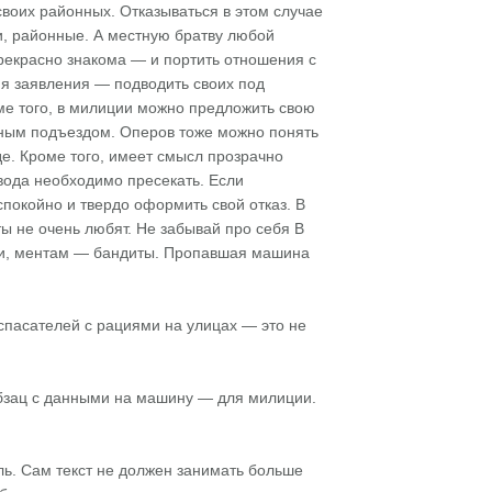
воих районных. Отказываться в этом случае
ои, районные. А местную братву любой
прекрасно знакома — и портить отношения с
вия заявления — подводить своих под
оме того, в милиции можно предложить свою
тным подъездом. Оперов тоже можно понять
де. Кроме того, имеет смысл прозрачно
вода необходимо пресекать. Если
покойно и твердо оформить свой отказ. В
ы не очень любят. Не забывай про себя В
ьги, ментам — бандиты. Пропавшая машина
 спасателей с рациями на улицах — это не
абзац с данными на машину — для милиции.
ль. Сам текст не должен занимать больше