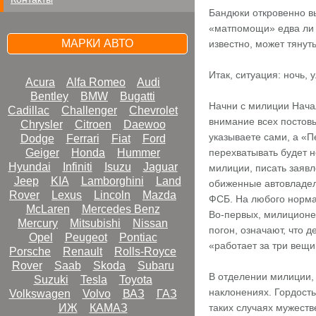
Бандюки откровенно в
«матпомощи» едва ли с
МАРКИ АВТО
известно, может тянуть
Итак, ситуация: ночь,
Acura
Alfa Romeo
Audi
Bentley
BMW
Bugatti
Начни с милиции Нача
Cadillac
Challenger
Chevrolet
внимание всех постовы
Chrysler
Citroen
Daewoo
указываете сами, а «П
Dodge
Ferrari
Fiat
Ford
Geiger
Honda
Hummer
перехватывать будет 
Hyundai
Infiniti
Isuzu
Jaguar
милиции, писать заявл
Jeep
KIA
Lamborghini
Land
обиженные автовладел
Rover
Lexus
Lincoln
Mazda
ФСБ. На любого нормал
McLaren
Mercedes Benz
Во-первых, милиционе
Mercury
Mitsubishi
Nissan
погон, означают, что 
Opel
Peugeot
Pontiac
«работает за три вещи
Porsche
Renault
Rolls-Royce
Rover
Saab
Skoda
Subaru
В отделении милиции, 
Suzuki
Tesla
Toyota
наклонениях. Гордость
Volkswagen
Volvo
ВАЗ
ГАЗ
ИЖ
КАМАЗ
таких случаях мужеств