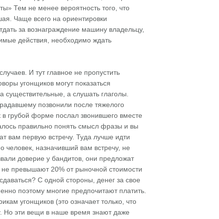
ты» Тем не менее вероятность того, что
шая. Чаще всего на ориентировки
дать за вознаграждение машину владельцу,
димые действия, необходимо ждать
случаев. И тут главное не пропустить
воры угонщиков могут показаться
 существительные, а слушать глаголы.
традавшему позвонили после тяжелого
к в грубой форме послал звонившего вместе
далось правильно понять смысл фразы и вы
чат вам первую встречу. Туда лучше идти
о человек, назначивший вам встречу, не
звали доверие у бандитов, они предложат
 не превышают 20% от рыночной стоимости
сдаваться? С одной стороны, денег за свое
Именно поэтому многие предпочитают платить.
рикам угонщиков (это означает только, что
у. Но эти вещи в наше время знают даже