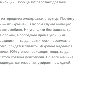
в милиции. Вообще тут работает древний
 из городских эмвэдэшных структур. Поэтому
ии — их «крыше». В любом случае милицию
че автомобиля. Ни угонщики без машины (а,
. Впрочем, в последнее время угонщики
праздники — когда практически невозможно
сего, придется платить. Искренне надеемся,
тике, 90% угонов происходят тогда, когда
 этого хозяина психология. Но если машина
надежда, как известно, умирает последней.