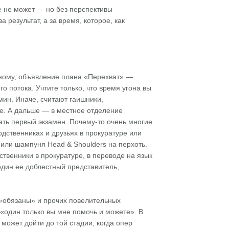
е не может — но без перспективы
результат, а за время, которое, как
рному, объявление плана «Перехват» —
 потока. Учтите только, что время угона вы
мин. Иначе, считают гаишники,
ке. А дальше — в местное отделение
ать первый экзамен. Почему-то очень многие
дственниках и друзьях в прокуратуре или
или шампуня Head & Shoulders на перхоть.
твенники в прокуратуре, в переводе на язык
 один ее доблестный представитель,
, «обязаны» и прочих повелительных
 «один только вы мне помочь и можете». В
ожет дойти до той стадии, когда опер