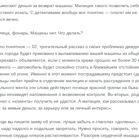
ымогают деньги за возврат машины. Милиция такого позволить себ
танет искать. С детективами вообще все понятно — платят им не за 
ся вечно.
 улица, фонарь. Машины нет. Что делать?
ло понятное — 02, трогательный рассказ о своих проблемах дежу
х города будет приковано к вылавливанию вашей машины из общего
ерехват» объявляется, если с момента кражи прошло не более 30 
некого — автомобиль будет спокойно стоять в ближайшем отстойни
ение об угоне. Именно в этот момент пострадавшему предстоит сд
ьцы любят прийти в отделение милиции и начать рассуждения о ро
ьного мента эти слова действуют почище красной тряпки на быка 
ры ненавидят напоминания о возможном контроле. Во-вторых, родс
денег с «клиента» получить не удастся. А милиция, как рассказывал
: за живые деньги, за карьеру или за личный интерес».
где вы пишете заяву об угоне, лучше забыть о глаголах «должны»
 надо надолго и подальше запрятать. Нужно просить, говорить, что
енные сердца оперов растапливаются. Разогрев сердечной мышцы м