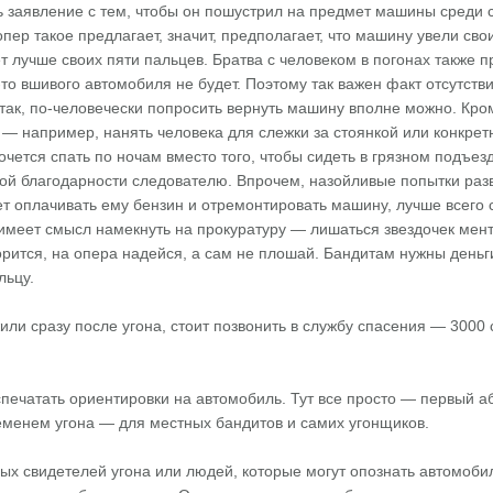
 заявление с тем, чтобы он пошустрил на предмет машины среди с
опер такое предлагает, значит, предполагает, что машину увели св
 лучше своих пяти пальцев. Братва с человеком в погонах также 
-то вшивого автомобиля не будет. Поэтому так важен факт отсутст
а так, по-человечески попросить вернуть машину вполне можно. Кр
— например, нанять человека для слежки за стоянкой или конкре
хочется спать по ночам вместо того, чтобы сидеть в грязном подъез
ной благодарности следователю. Впрочем, назойливые попытки раз
 оплачивать ему бензин и отремонтировать машину, лучше всего с
имеет смысл намекнуть на прокуратуру — лишаться звездочек мент
ворится, на опера надейся, а сам не плошай. Бандитам нужны ден
льцу.
ли сразу после угона, стоит позвонить в службу спасения — 3000
печатать ориентировки на автомобиль. Тут все просто — первый 
еменем угона — для местных бандитов и самих угонщиков.
ых свидетелей угона или людей, которые могут опознать автомоби