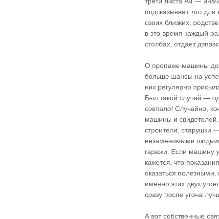
трети листа А4 — инач
подсказывает, что для
своих близких, родств
в это время каждый ра
столбах, отдает дэпээ
О пропаже машины дол
больше шансы на успе
них регулярно присыла
Был такой случай — од
совпало! Случайно, ко
машины и свидетелей. 
строители, старушки —
незаменимыми людьми 
гаражи. Если машину у
кажется, что показания
оказаться полезными, 
именно этих двух угон
сразу после угона луч
А вот собственные свя