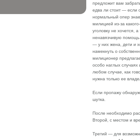
предложит вам забрать
едва ли стоит — если 
нормальный опер знает
милицией из-за какого
уголовку не хочется, 
ненавязчивую помощь 
— у них жена, дети и 
намекнуть о собствен
милиционер предлагает
особо наглых случаях 
любом случае, как го
нужна только ее владе
Если пропажу обнаружи
шутка.
После необходимо рас
Второй, с местом и вр
Третий — для возможн