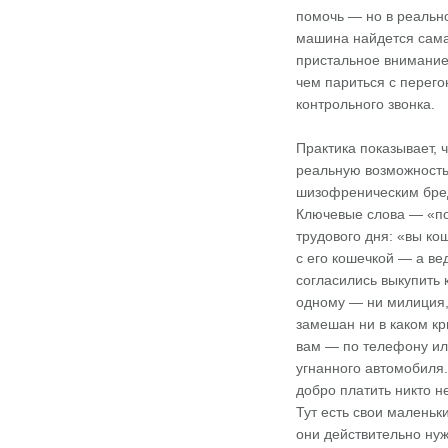
помочь — но в реально
машина найдется сама
пристальное внимание
чем париться с перег
контрольного звонка.
Практика показывает, 
реальную возможность
шизофреническим бред
Ключевые слова — «по
трудового дня: «вы ко
с его кошечкой — а ве
согласились выкупить 
одному — ни милиция, 
замешан ни в каком кр
вам — по телефону ил
угнанного автомобиля.
добро платить никто н
Тут есть свои маленьк
они действительно нуж