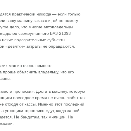
одятся практически никогда — если только
сли вашу машину заказали, ей не помогут
угое дело, что многие автовладельцы
 владелец свежеугнанного ВАЗ-21093
ма некие подозрительные субъекты
той «девятки» затраты не оправдаются.
таких машин очень немного —
 проще объяснить владельцу, что его
ашины.
«места прописки». Достать машину, которую
онщики последнее время не очень любят так
 не отходя от кассы. Именно этот последний
 угонщики терпеливо ждут, когда за ней
идется. Не бандитам, так милиции. Не
исками.