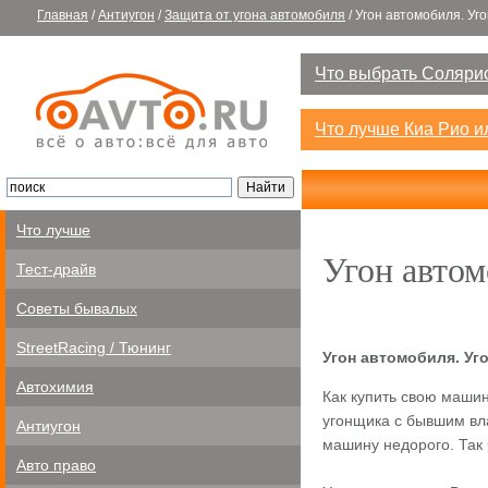
Главная
/
Антиугон
/
Защита от угона автомобиля
/
Угон автомобиля. Уго
Что выбрать Солярис
Что лучше Киа Рио 
Что лучше
Угон автом
Тест-драйв
Советы бывалых
StreetRacing / Тюнинг
Угон автомобиля. Уго
Автохимия
Как купить свою машин
угонщика с бывшим вла
Антиугон
машину недорого. Так 
Авто право