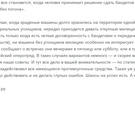
 все становится, когда человек принимает решение сдать бандито
без погона».
чаи, когда краденые машины долго хранились на территории одной
 реальных угонщиков, нередко приходится давать откупные милиц
ь только когда есть четкая договоренность с бандитами о переда
ельств), ни машина без угонщиков милицию особенно не интересует
и сообщают о встречах они вечерами в пятницу или субботу, или в 
йский оперотряд. В таких случаях вариантов немного — и скорее в
я наши советы. И тут все дело в вашей внимательности — по статис
задействовал все имеющиеся противоугонные средства. Такая уж у
до действовать и не делать глупых ошибок. Шансы на успех есть. А 
ру.