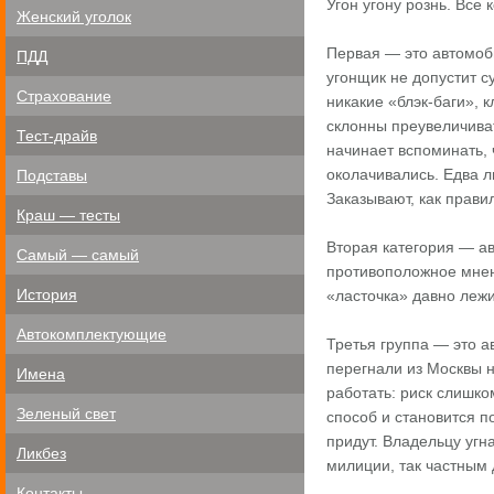
Угон угону рознь. Все
Женский уголок
Первая — это автомоби
ПДД
угонщик не допустит с
Страхование
никакие «блэк-баги», 
склонны преувеличиват
Тест-драйв
начинает вспоминать, 
околачивались. Едва л
Подставы
Заказывают, как прави
Краш — тесты
Вторая категория — а
Самый — самый
противоположное мнени
История
«ласточка» давно леж
Автокомплектующие
Третья группа — это а
перегнали из Москвы н
Имена
работать: риск слишко
Зеленый свет
способ и становится п
придут. Владельцу угн
Ликбез
милиции, так частным
Контакты