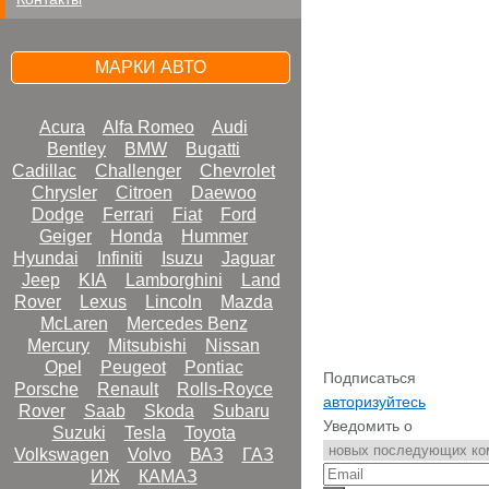
МАРКИ АВТО
Acura
Alfa Romeo
Audi
Bentley
BMW
Bugatti
Cadillac
Challenger
Chevrolet
Chrysler
Citroen
Daewoo
Dodge
Ferrari
Fiat
Ford
Geiger
Honda
Hummer
Hyundai
Infiniti
Isuzu
Jaguar
Jeep
KIA
Lamborghini
Land
Rover
Lexus
Lincoln
Mazda
McLaren
Mercedes Benz
Mercury
Mitsubishi
Nissan
Opel
Peugeot
Pontiac
Подписаться
Porsche
Renault
Rolls-Royce
авторизуйтесь
Rover
Saab
Skoda
Subaru
Уведомить о
Suzuki
Tesla
Toyota
Volkswagen
Volvo
ВАЗ
ГАЗ
ИЖ
КАМАЗ