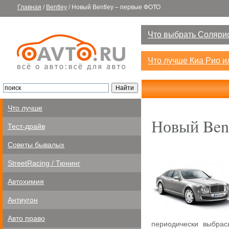
Главная
/
Bentley
/
Новый Bentley – первые ФОТО
Что выбрать Солярис
Что лучше Киа Рио 
Что лучше
Новый Ben
Тест-драйв
Советы бывалых
StreetRacing / Тюнинг
Автохимия
Антиугон
Авто право
периодически выбрас