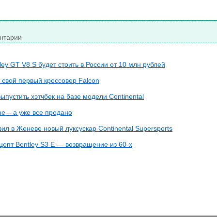
нтарии
ey GT V8 S будет стоить в России от 10 млн рублей
т свой первый кроссовер Falcon
выпустить хэтчбек на базе модели Continental
ne – а уже все продано
вил в Женеве новый луксускар Continental Supersports
епт Bentley S3 E — возвращение из 60-х