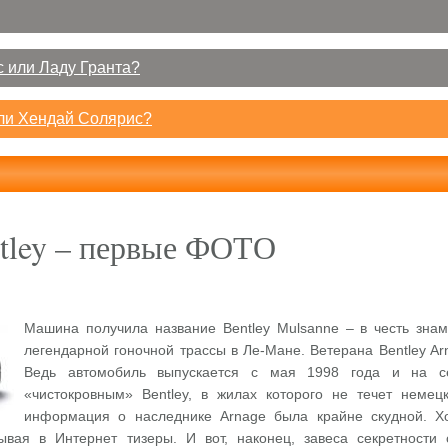
 или Ладу Гранта?
или Хендай Солярис?
tley – первые ФОТО
Машина получила название Bentley Mulsanne – в честь зна
легендарной гоночной трассы в Ле-Мане. Ветерана Bentley A
Ведь автомобиль выпускается с мая 1998 года и на с
«чистокровным» Bentley, в жилах которого не течет немец
информация о наследнике Arnage была крайне скудной. Хот
ывая в Интернет тизеры. И вот, наконец, завеса секретност