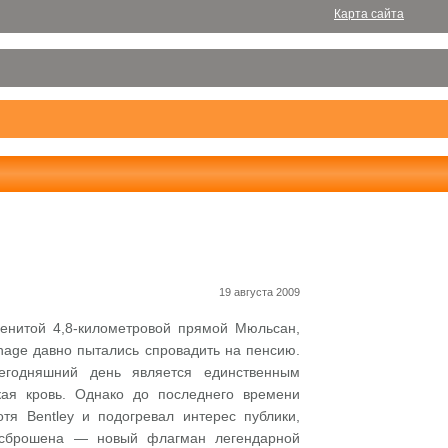
Карта сайта
19 августа 2009
менитой 4,8-километровой прямой Мюльсан,
rnage давно пытались спровадить на пенсию.
егодняшний день является единственным
кая кровь. Однако до последнего времени
я Bentley и подогревал интерес публики,
и сброшена — новый флагман легендарной