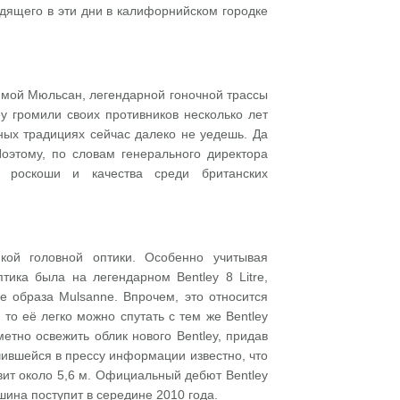
дящего в эти дни в калифорнийском городке
ямой Мюльсан, легендарной гоночной трассы
y громили своих противников несколько лет
ных традициях сейчас далеко не уедешь. Да
оэтому, по словам генерального директора
 роскоши и качества среди британских
кой головной оптики. Особенно учитывая
тика была на легендарном Bentley 8 Litre,
е образа Mulsanne. Впрочем, это относится
то её легко можно спутать с тем же Bentley
етно освежить облик нового Bentley, придав
чившейся в прессу информации известно, что
ит около 5,6 м. Официальный дебют Bentley
ина поступит в середине 2010 года.