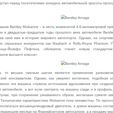
дстал перед посетителями конкурса автомобильной красоты прохо
ание Bentley Mulsanne – в честь знаменитой 4,8-километровой пр
м в двадцатые-тридцатые годы прошлого века автомобили Bentle
сав своё имя в историю мирового автоспорта. Однако, на спортив
х серьезных конкурентов как Maybach и Rolls-Royce Phantom. П
анца-Йозефа Пефгена, «Mulsanne станет новым стандартом
анов высшего класса».
на, то весьма смелым шагом является применение разновели
кий консерватизм. Однако, как уверяют англичане, подобная оп
Именно эта машина служила источником вдохновения при создани
 автомобиля, а вот если смотреть на машину сзади и в профиль, 
лучае, при сохранении узнаваемого образа, англичане сумели зам
 Технические характеристики Mulsanne пока неизвестны. По просо
сполагаться восьмицилиндровый двигатель, а длина машины состав
 следующем месяце на Франкфуртском автосалоне, а в продажу маш