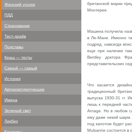
британской марки пре
Женский уголок
Монтерее.
ПДД
Страхование
Машина получила назв
Тест-драйв
в Ле-Мане. Именно та
подряд, навсегда впи
Подставы
еще при наличии таки
Bentley доктора Фр
Краш — тесты
представительских сед
Самый — самый
История
Что касается дизай
Автокомплектующие
традиционный британс
выпуска 1930-31 гг. 
Имена
лишь к передней части
Зеленый свет
Arnage. Но в любом с
ему даже некий шарм.
Ликбез
под капотом будет ра
Mulsanne состоится в
Контакты