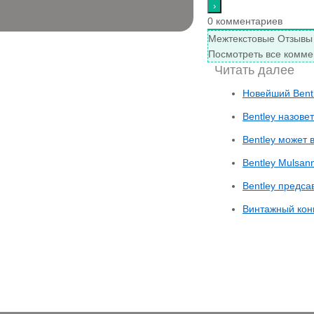
0
комментариев
Межтекстовые Отзывы
Посмотреть все комме
Читать далее
Новейший Bentl
Bentley назове
Bentley может 
Bentley Mulsan
Bentley предса
Винтажный конц