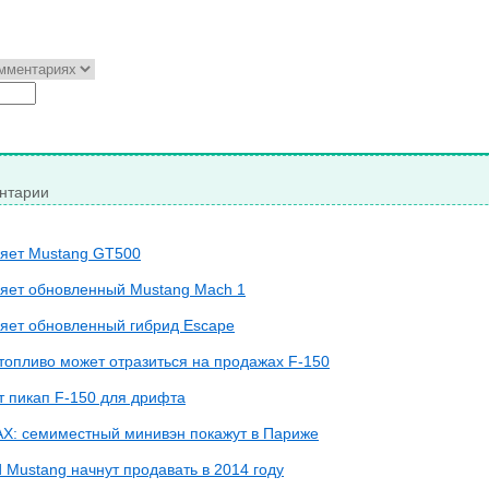
нтарии
ляет Mustang GT500
ляет обновленный Mustang Mach 1
ляет обновленный гибрид Escape
топливо может отразиться на продажах F-150
т пикап F-150 для дрифта
AX: семиместный минивэн покажут в Париже
 Mustang начнут продавать в 2014 году