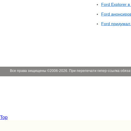
Ford Explorer 
Ford анонсиро
Ford придумал
Все права зищищены ©2006-2026. При перепечати гипер-ссылка обяза
Top