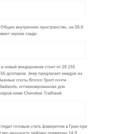
1. Общее внутреннее пространство, на 58,0
ывает чероки сзади.
 а новый внедорожник стоит от 28 155
155 долларов. Jeep предлагает каждую из
базовые слоты Bronco Sport почти
Badlands, оптимизированная для
ларов ниже Cherokee Trailhawk.
ыглядит готовым стать фаворитом в Гран-при
й вес-мощность рейтинг примерно 14,9