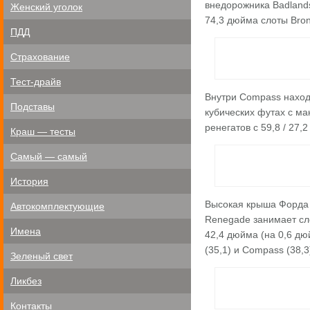
внедорожника Badland
Женский уголок
74,3 дюйма слоты Bron
ПДД
Страхование
Тест-драйв
Внутри Compass находи
Подставы
кубических футах с ма
ренегатов с 59,8 / 27,2
Краш — тесты
Самый — самый
История
Высокая крыша Форда 
Автокомплектующие
Renegade занимает сле
Имена
42,4 дюйма (на 0,6 дю
(35,1) и Compass (38,3
Зеленый свет
Ликбез
Контакты