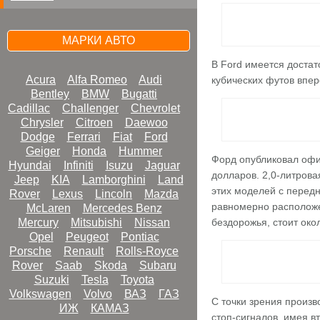
МАРКИ АВТО
В Ford имеется достат
Acura
Alfa Romeo
Audi
кубических футов впер
Bentley
BMW
Bugatti
Cadillac
Challenger
Chevrolet
Chrysler
Citroen
Daewoo
Dodge
Ferrari
Fiat
Ford
Geiger
Honda
Hummer
Форд опубликовал офиц
Hyundai
Infiniti
Isuzu
Jaguar
долларов. 2,0-литрова
Jeep
KIA
Lamborghini
Land
этих моделей с передн
Rover
Lexus
Lincoln
Mazda
равномерно расположе
McLaren
Mercedes Benz
Mercury
Mitsubishi
Nissan
бездорожья, стоит око
Opel
Peugeot
Pontiac
Porsche
Renault
Rolls-Royce
Rover
Saab
Skoda
Subaru
Suzuki
Tesla
Toyota
Volkswagen
Volvo
ВАЗ
ГАЗ
С точки зрения произв
ИЖ
КАМАЗ
стоп-сигналов, имея в