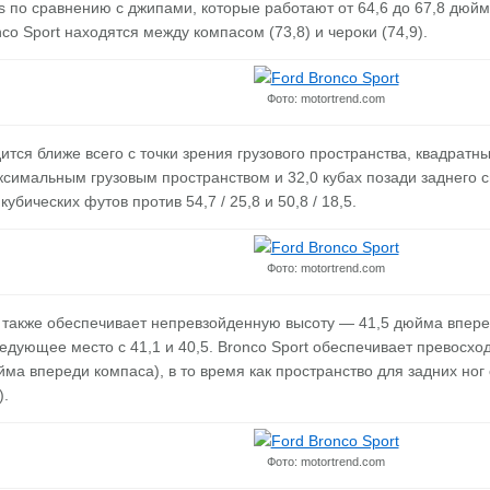
s по сравнению с джипами, которые работают от 64,6 до 67,8 дюй
co Sport находятся между компасом (73,8) и чероки (74,9).
Фото: motortrend.com
тся ближе всего с точки зрения грузового пространства, квадратны
ксимальным грузовым пространством и 32,0 кубах позади заднего 
 кубических футов против 54,7 / 25,8 и 50,8 / 18,5.
Фото: motortrend.com
также обеспечивает непревзойденную высоту — 41,5 дюйма вперед
дующее место с 41,1 и 40,5. Bronco Sport обеспечивает превосход
йма впереди компаса), в то время как пространство для задних ног
).
Фото: motortrend.com