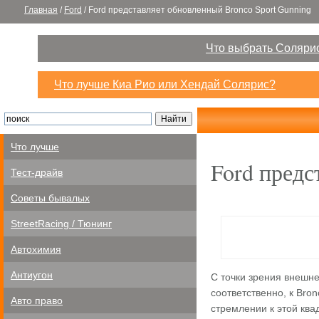
Главная
/
Ford
/
Ford представляет обновленный Bronco Sport Gunning
Что выбрать Солярис
Что лучше Киа Рио или Хендай Солярис?
Что лучше
Ford предс
Тест-драйв
Советы бывалых
StreetRacing / Тюнинг
Автохимия
Антиугон
С точки зрения внешне
соответственно, к Bron
Авто право
стремлении к этой ква