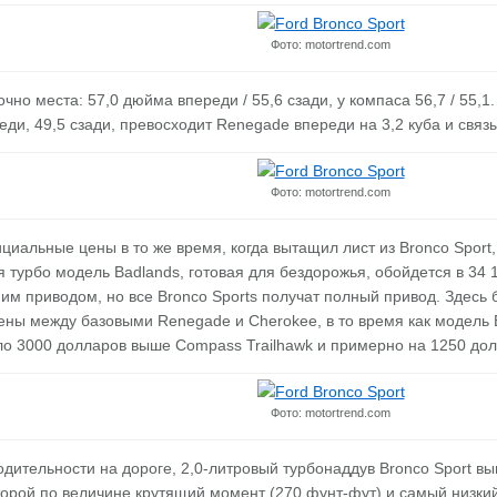
Фото: motortrend.com
очно места: 57,0 дюйма впереди / 55,6 сзади, у компаса 56,7 / 55,
еди, 49,5 сзади, превосходит Renegade впереди на 3,2 куба и связ
Фото: motortrend.com
иальные цены в то же время, когда вытащил лист из Bronco Sport,
я турбо модель Badlands, готовая для бездорожья, обойдется в 34 
им приводом, но все Bronco Sports получат полный привод. Здесь 
ны между базовыми Renegade и Cherokee, в то время как модель 
ло 3000 долларов выше Compass Trailhawk и примерно на 1250 дол
Фото: motortrend.com
одительности на дороге, 2,0-литровый турбонаддув Bronco Sport в
торой по величине крутящий момент (270 фунт-фут) и самый низки