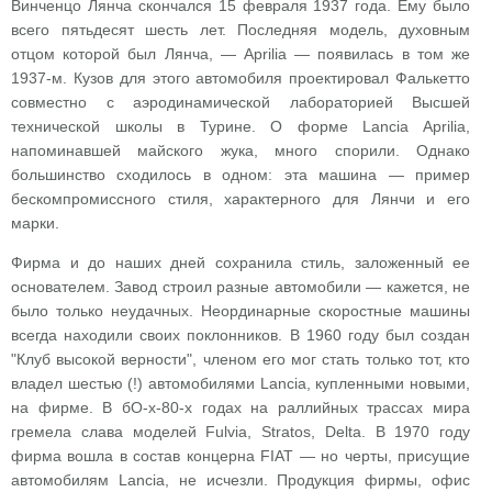
Винченцо Лянча скончался 15 февраля 1937 года. Ему было
всего пятьдесят шесть лет. Последняя модель, духовным
отцом которой был Лянча, — Aprilia — появилась в том же
1937-м. Кузов для этого автомобиля проектировал Фалькетто
совместно с аэродинамической лабораторией Высшей
технической школы в Турине. О форме Lancia Aprilia,
напоминавшей майского жука, много спорили. Однако
большинство сходилось в одном: эта машина — пример
бескомпромиссного стиля, характерного для Лянчи и его
марки.
Фирма и до наших дней сохранила стиль, заложенный ее
основателем. Завод строил разные автомобили — кажется, не
было только неудачных. Неординарные скоростные машины
всегда находили своих поклонников. В 1960 году был создан
"Клуб высокой верности", членом его мог стать только тот, кто
владел шестью (!) автомобилями Lancia, купленными новыми,
на фирме. В бО-х-80-х годах на раллийных трассах мира
гремела слава моделей Fulvia, Stratos, Delta. В 1970 году
фирма вошла в состав концерна FIAT — но черты, присущие
автомобилям Lancia, не исчезли. Продукция фирмы, офис