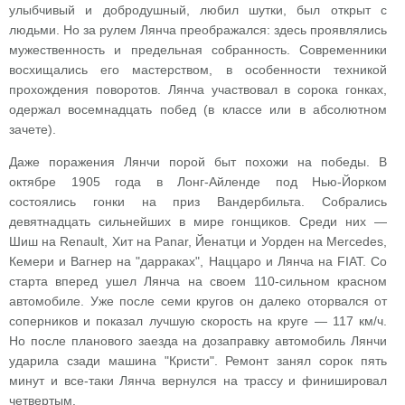
улыбчивый и добродушный, любил шутки, был открыт с
людьми. Но за рулем Лянча преображался: здесь проявлялись
мужественность и предельная собранность. Современники
восхищались его мастерством, в особенности техникой
прохождения поворотов. Лянча участвовал в сорока гонках,
одержал восемнадцать побед (в классе или в абсолютном
зачете).
Даже поражения Лянчи порой быт похожи на победы. В
октябре 1905 года в Лонг-Айленде под Нью-Йорком
состоялись гонки на приз Вандербильта. Собрались
девятнадцать сильнейших в мире гонщиков. Среди них —
Шиш на Renault, Хит на Panar, Йенатци и Уорден на Mercedes,
Кемери и Вагнер на "дарраках", Наццаро и Лянча на FIAT. Со
старта вперед ушел Лянча на своем 110-сильном красном
автомобиле. Уже после семи кругов он далеко оторвался от
соперников и показал лучшую скорость на круге — 117 км/ч.
Но после планового заезда на дозаправку автомобиль Лянчи
ударила сзади машина "Кристи". Ремонт занял сорок пять
минут и все-таки Лянча вернулся на трассу и финишировал
четвертым.