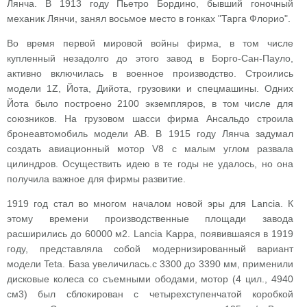
Лянча. В 1913 году Пьетро Бордино, бывший гоночный
механик Лянчи, занял восьмое место в гонках "Тарга Флорио".
Во время первой мировой войны фирма, в том числе
купленный незадолго до этого завод в Борго-Сан-Пауло,
активно включилась в военное производство. Строились
модели 1Z, Йота, Дийота, грузовики и спецмашины. Одних
Йота было построено 2100 экземпляров, в том числе для
союзников. На грузовом шасси фирма Ансальдо строила
бронеавтомобиль модели АВ. В 1915 году Лянча задумал
создать авиационный мотор V8 с малым углом развала
цилиндров. Осуществить идею в те годы не удалось, но она
получила важное для фирмы развитие.
1919 год стал во многом началом новой эры для Lancia. К
этому времени производственные площади завода
расширились до 60000 м2. Lancia Kappa, появившаяся в 1919
году, представляла собой модернизированный вариант
модели Teta. База увеличилась.с 3300 до 3390 мм, применили
дисковые колеса со съемными ободами, мотор (4 цил., 4940
см3) был сблокирован с четырехступенчатой коробкой