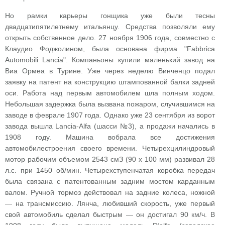
Но рамки карьеры гонщика уже были тесны
двадцатипятилетнему итальянцу. Средства позволяли ему
открыть собственное дело. 27 ноября 1906 года, совместно с
Клаудио Фоджолином, была основана фирма "Fabbrica
Automobili Lancia". Компаньоны купили маленький завод на
Виа Ормеа в Турине. Уже через неделю Винченцо подал
заявку на патент на конструкцию штампованной балки задней
оси. Работа над первым автомобилем шла полным ходом.
Небольшая задержка была вызвана пожаром, случившимся на
заводе в феврале 1907 года. Однако уже 23 сентября из ворот
завода вышла Lancia-Alfa (шасси №3), а продажи начались в
1908 году. Машина вобрала все достижения
автомобилестроения своего времени. Четырехцилиндровый
мотор рабочим объемом 2543 смЗ (90 х 100 мм) развивал 28
л.с. при 1450 об/мин. Четырехступенчатая коробка передач
была связана с патентованным задним мостом карданным
валом. Ручной тормоз действовал на задние колеса, ножной
— на трансмиссию. Лянча, любивший скорость, уже первый
свой автомобиль сделал быстрым — он достигал 90 км/ч. В