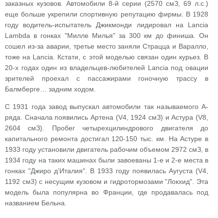
заказных кузовов. Автомобили 8-й серии (2570 смЗ, 69 л.с.)
еще больше укрепили спортивную репутацию фирмы. В 1928
году водитель-испытатель Джикмонди лидировал на Lancia
Lambda в гонках "Милле Милья" за 300 км до финиша. Он
сошел из-за аварии, третье место заняли Страцца и Варалло,
тоже на Lancia. Кстати, с этой моделью связан один курьез. В
20-х годах один из владельцев-любителей Lancia под овации
зрителей проехал с пассажирами гоночную трассу в
Балмберге… задним ходом.
С 1931 года завод выпускал автомобили так называемого А-
ряда. Сначала появились Артена (V4, 1924 смЗ) и Астура (V8,
2604 смЗ). Пробег четырехцилиндрового двигателя до
капитального ремонта достигал 120-150 тыс. км. На Астуре в
1933 году установили двигатель рабочим объемом 2972 смЗ, в
1934 году на таких машинах были завоеваны 1-е и 2-е места в
гонках "Джиро д’Италия". В 1933 году появилась Аугуста (V4,
1192 см3) с несущим кузовом и гидротормозами "Локхид". Эта
модель была популярна во Франции, где продавалась под
названием Бельна.