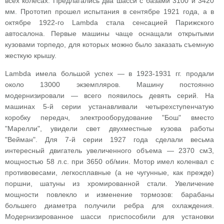
всех колесах. Предлагались два шасси с базами 3100 и 3420
мм. Прототип прошел испытания в сентябре 1921 года, а в
октябре 1922-го Lambda стала сенсацией Парижского
автосалона. Первые машины чаще оснащали открытыми
кузовами торпедо, для которых можно было заказать съемную
жесткую крышу.
Lambda имела большой успех — в 1923-1931 гг. продали
около 13000 экземпляров. Машину постоянно
модернизировали — всего появилось девять серий. На
машинах 5-й серии устанавливали четырехступенчатую
коробку передач, электрооборудование "Бош" вместо
"Марелли", увидели свет двухместные кузова работы
"Вейман". Для 7-й серии 1927 года сделали весьма
интересный двигатель увеличенного объема — 2370 смЗ,
мощностью 58 л.с. при 3650 об/мин. Мотор имел коленвал с
противовесами, легкосплавные (а не чугунные, как прежде)
поршни, шатуны из хромированной стали. Увеличение
мощности повлекло и изменение тормозов: барабаны
большего диаметра получили ребра для охлаждения.
Модернизированное шасси приспособили для установки