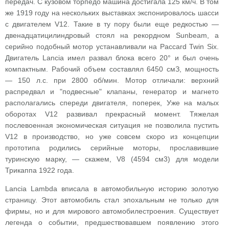
передач. С кузовом торпедо машина достигала 125 км/ч. В том
же 1919 году на нескольких выставках экспонировалось шасси
с двигателем V12. Такие в ту пору были еще редкостью —
двенадцатицилиндровый стоял на рекордном Sunbeam, а
серийно подобный мотор устанавливали на Paccard Twin Six.
Двигатель Lancia имел развал блока всего 20° и был очень
компактным. Рабочий объем составлял 6450 смЗ, мощность
— 150 л.с. при 2800 об/мин. Мотор отличали: верхний
распредвал и "подвесные" клапаны, генератор и магнето
располагались спереди двигателя, поперек, Уже на малых
оборотах V12 развивал прекрасный момент. Тяжелая
послевоенная экономическая ситуация не позволила пустить
V12 в производство, но уже совсем скоро из концепции
прототипа родились серийные моторы, прославившие
туринскую марку, — скажем, V8 (4594 см3) для модели
Трикаппа 1922 года.
Lancia Lambda вписала в автомобильную историю золотую
страницу. Этот автомобиль стал эпохальным не только для
фирмы, но и для мирового автомобилестроения. Существует
легенда о событии, предшествовавшем появлению этого