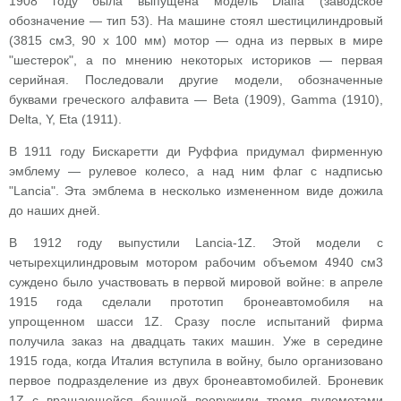
1908 году была выпущена модель Dialfa (заводское
обозначение — тип 53). На машине стоял шестицилиндровый
(3815 смЗ, 90 х 100 мм) мотор — одна из первых в мире
"шестерок", а по мнению некоторых историков — первая
серийная. Последовали другие модели, обозначенные
буквами греческого алфавита — Beta (1909), Gamma (1910),
Delta, Y, Eta (1911).
В 1911 году Бискаретти ди Руффиа придумал фирменную
эмблему — рулевое колесо, а над ним флаг с надписью
"Lancia". Эта эмблема в несколько измененном виде дожила
до наших дней.
В 1912 году выпустили Lancia-1Z. Этой модели с
четырехцилиндровым мотором рабочим объемом 4940 см3
суждено было участвовать в первой мировой войне: в апреле
1915 года сделали прототип бронеавтомобиля на
упрощенном шасси 1Z. Сразу после испытаний фирма
получила заказ на двадцать таких машин. Уже в середине
1915 года, когда Италия вступила в войну, было организовано
первое подразделение из двух бронеавтомобилей. Броневик
1Z с вращающейся башней вооружили тремя пулеметами