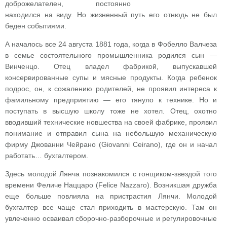
доброжелателен, постоянно
находился на виду. Но жизненный путь его отнюдь не был
беден событиями.
А началось все 24 августа 1881 года, когда в Фобелло Валчеза
в семье состоятельного промышленника родился сын —
Винченцо. Отец владел фабрикой, выпускавшей
консервированные супы и мясные продукты. Когда ребенок
подрос, он, к сожалению родителей, не проявил интереса к
фамильному предприятию — его тянуло к технике. Но и
поступать в высшую школу тоже не хотел. Отец, охотно
вводивший технические новшества на своей фабрике, проявил
понимание и отправил сына на небольшую механическую
фирму Джованни Чейрано (Giovanni Ceirano), где он и начал
работать… бухгалтером.
Здесь молодой Лянча познакомился с гонщиком-звездой того
времени Феличе Наццаро (Felice Nazzaro). Возникшая дружба
еще больше повлияла на пристрастия Лянчи. Молодой
бухгалтер все чаще стал приходить в мастерскую. Там он
увлеченно осваивал сборочно-разборочные и регулировочные