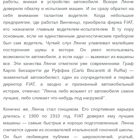
работы, вникая в устройство автомобиля. Вскоре Лянче
доверили обкатку и испытания машин. И он сразу обратил на
себя внимание талантом водителя. Когда небольшое
предприятие, где работал Винченцо, приобрела фирма FIAT,
его назначили главным водителем-испытателем. В ту пору
основным, если не единственным диагностическим прибором
был сам водитель. Чуткий слух Лянчи улавливал малейшие
посторонние шумы в моторе. Он умел использовать
возможности автомобиля, а если надо — выжимал из машины
все. Эти качества Лянчи отметили уже современники. Граф
Карло Бискаретти ди Руффиа (Carlo Biscaretti di Ruffia) —
знаменитый автомобилист, один из соучредителей и первый
директор FIAT, а заодно и признанный автомобильный
историк, отмечал: "Лянча либо возьмет от автомобиля самое
лучшее, либо сломает что-нибудь под нагрузкой".
Конечно же, Лянча стал гонщиком. Его спортивная карьера
длилась с 1900 по 1910 год. FIAT доверял ему лучшие
машины — самые быстрые и хорошо подготовленные. Лянча
считается одним из основателей итальянской гоночной школы.
Он был любимцем публики — широкоплечий, усатый,