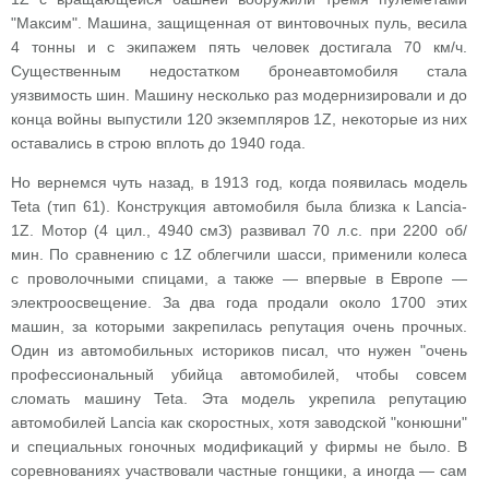
"Максим". Машина, защищенная от винтовочных пуль, весила
4 тонны и с экипажем пять человек достигала 70 км/ч.
Существенным недостатком бронеавтомобиля стала
уязвимость шин. Машину несколько раз модернизировали и до
конца войны выпустили 120 экземпляров 1Z, некоторые из них
оставались в строю вплоть до 1940 года.
Но вернемся чуть назад, в 1913 год, когда появилась модель
Teta (тип 61). Конструкция автомобиля была близка к Lancia-
1Z. Мотор (4 цил., 4940 смЗ) развивал 70 л.с. при 2200 об/
мин. По сравнению с 1Z облегчили шасси, применили колеса
с проволочными спицами, а также — впервые в Европе —
электроосвещение. За два года продали около 1700 этих
машин, за которыми закрепилась репутация очень прочных.
Один из автомобильных историков писал, что нужен "очень
профессиональный убийца автомобилей, чтобы совсем
сломать машину Teta. Эта модель укрепила репутацию
автомобилей Lancia как скоростных, хотя заводской "конюшни"
и специальных гоночных модификаций у фирмы не было. В
соревнованиях участвовали частные гонщики, а иногда — сам