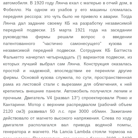
автомобиля. В 1920 году Лянча ехал с матерью в отчий дом, в
Фобелло. На одном из ухабов у его машины сломалась
передняя рессора: это чуть было не привело к аварии. Тогда
Лянча дал задание своему КБ на разработку независимой
передней подвески. 15 марта 1921 года на заседании
руководства фирмы решали вопрос о введении
патентованного "частично самонесущего" кузова и
независимой передней подвески. Сотрудник КБ Баттиста
Фалькетто начертил четырнадцать (!) вариантов подвески, из
которых лучший выбрал сам Лянча. Конструкция оказалась
простой и надежной, впоследствии ее переняли другие
фирмы. Основой кузова служила, по сути, пространственная
рама из листовой стали с вырезами для облегчения, к ней
крепились внешние панели. Автомобиль получился легким и
прочным. Двигатель V4 (развал 13°) спроектировали Рокко и
Кантарини. Мотор с верхним распредвалом (рабочий объем
2120 смЗ) развивал 50 л.с. при 3000 об/мин. Зажигание
действовало от магнето высокого напряжения. Слева по ходу
двигателя располагался вал привода водяной помпы,
генератора и магнето. На Lancia Lambda стояли тормоза на