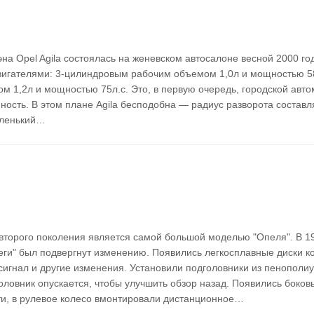
на Opel Agila состоялась на женевском автосалоне весной 2000 го
игателями: 3-цилиндровым рабочим объемом 1,0л и мощностью 58л
 1,2л и мощностью 75л.с. Это, в первую очередь, городской авто
ость. В этом плане Agila бесподобна — радиус разворота составля
аленький…
 второго поколения является самой большой моделью "Опеля". В 19
еги" был подвергнут изменению. Появились легкосплавные диски к
сигнал и другие изменения. Установили подголовники из пенополиу
оловник опускается, чтобы улучшить обзор назад. Появились боко
и, в рулевое колесо вмонтировали дистанционное…