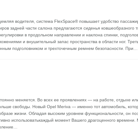
щемляя водителя, система FlexSpace® повышает удобство пассажи
иров задней части салона предлагаются сиденья ковшеобразного 
регулировки в продольном направлении и наклона спинки, подголо
жениями и внушительный запас пространства в области ног. Трет
енным подголовником и трехточечным ремнем безопасности. При…
тоянно меняется. Во всех ее проявлениях — на работе, отдыхе и
ольше свободы. Новый Opel Meriva — именно тот автомобиль, кото
бразе жизни. Обладая высоким уровнем функциональности, он по
ивно использоватькаждый момент Вашего драгоценного времени. M
емление…