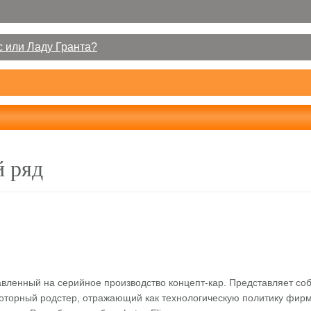
 или Ладу Гранта?
 ряд
тавленный на серийное производство концепт-кар. Представляет со
торный родстер, отражающий как технологическую политику фирмы