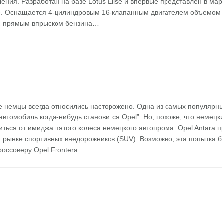
ения. Разработан на базе Lotus Elise и впервые представлен в мар
е. Оснащается 4-цилиндровым 16-клапанным двигателем объемом 
 с прямым впрыском бензина…
 немцы всегда относились насторожено. Одна из самых популярны
автомобиль когда-нибудь становится Opel”. Но, похоже, что немецк
иться от имиджа пятого колеса немецкого автопрома. Opel Antara 
а рынке спортивных внедорожников (SUV). Возможно, эта попытка 
россоверу Opel Frontera…