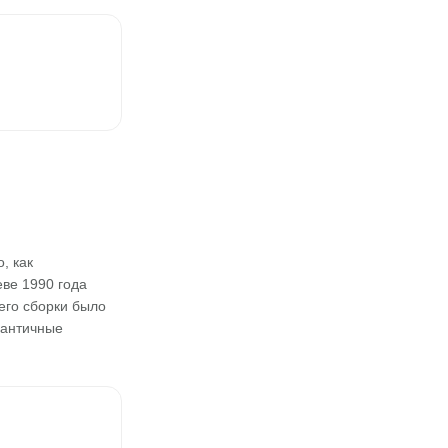
, как
еве 1990 года
его сборки было
дантичные