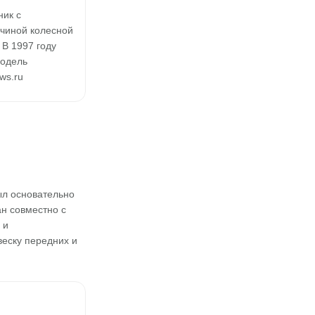
ник с
ичиной колесной
 В 1997 году
модель
ws.ru
ыл основательно
ан совместно с
 и
еску передних и