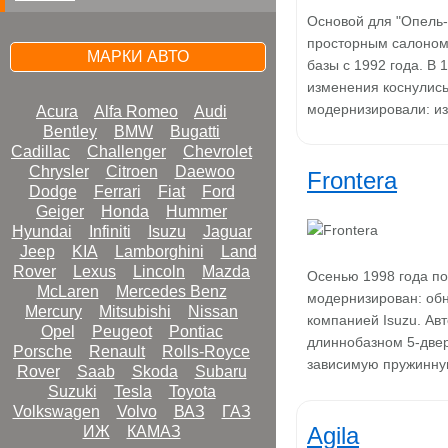
Основой для "Опель-
просторным салоном 
МАРКИ АВТО
базы с 1992 года. В
изменения коснулись
модернизировали: из
Acura
Alfa Romeo
Audi
Bentley
BMW
Bugatti
Cadillac
Challenger
Chevrolet
Chrysler
Citroen
Daewoo
Frontera
Dodge
Ferrari
Fiat
Ford
Geiger
Honda
Hummer
Hyundai
Infiniti
Isuzu
Jaguar
Jeep
KIA
Lamborghini
Land
Rover
Lexus
Lincoln
Mazda
Осенью 1998 года по
McLaren
Mercedes Benz
модернизирован: обн
Mercury
Mitsubishi
Nissan
компанией Isuzu. Ав
Opel
Peugeot
Pontiac
длиннобазном 5-две
Porsche
Renault
Rolls-Royce
зависимую пружинну
Rover
Saab
Skoda
Subaru
Suzuki
Tesla
Toyota
Volkswagen
Volvo
ВАЗ
ГАЗ
Agila
ИЖ
КАМАЗ