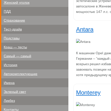
эстетические устремл
Женский уголок
автосалоне в Женев
ПДД
мощностью 147 л.с.
Страхование
Antara
Тест-драйв
Подставы
Краш — тесты
К машинам Opel даже
Самый — самый
Германии – “каждый 
всерьез решил избав
История
завоевать позиции н
Автокомплектующие
хотя предыдущему к
Имена
Monterey
Зеленый свет
Ликбез
Контакты