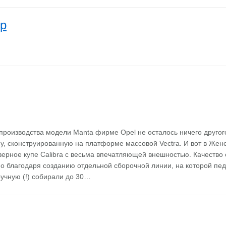
op
роизводства модели Manta фирме Opel не осталось ничего другого
у, сконструированную на платформе массовой Vectra. И вот в Жен
ерное купе Calibra с весьма впечатляющей внешностью. Качество 
 благодаря созданию отдельной сборочной линии, на которой пе
учную (!) собирали до 30…