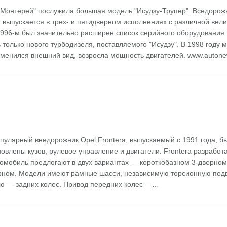
Монтерей" послужила большая модель "Исудзу-Трупер". Вседорож
выпускается в трех- и пятидверном исполнениях с различной вел
 1996-м был значительно расширен список серийного оборудования.
 только нового турбодизеля, поставляемого "Исудзу". В 1998 году 
менился внешний вид, возросла мощность двигателей. www.autone
пулярный внедорожник Opel Frontera, выпускаемый с 1991 года, б
овлены кузов, рулевое управление и двигатели. Frontera разработ
томобиль предлогают в двух вариантах — короткобазном 3-дверном
рном. Модели имеют рамные шасси, независимую торсионную подв
ю — задних колес. Привод передних колес —…