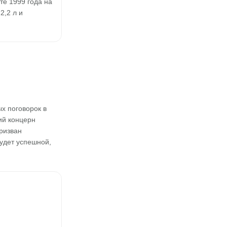
те 1999 года на
2,2 л и
х поговорок в
ий концерн
призван
будет успешной,