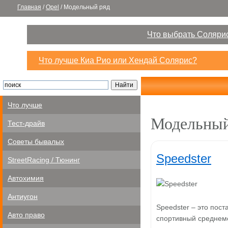
Главная
/
Opel
/
Модельный ряд
Что выбрать Солярис
Что лучше Киа Рио или Хендай Солярис?
Что лучше
Модельный
Тест-драйв
Советы бывалых
Speedster
StreetRacing / Тюнинг
Автохимия
Антиугон
Speedster – это пос
Авто право
спортивный среднемо