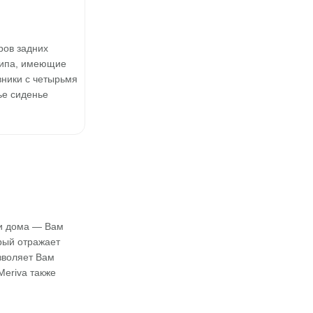
ров задних
типа, имеющие
вники с четырьмя
ье сиденье
ли дома — Вам
рый отражает
зволяет Вам
eriva также