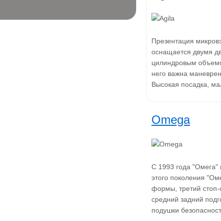
Презентация микровэ
оснащается двумя дв
цилиндровым объемом
него важна маневренн
Высокая посадка, м
Omega
С 1993 года "Омега"
этого поколения "Ом
формы, третий стоп-
средний задний подг
подушки безопасност