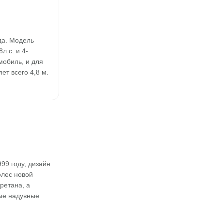
да. Модель
.с. и 4-
мобиль, и для
ет всего 4,8 м.
99 году, дизайн
олес новой
ретана, а
вые надувные