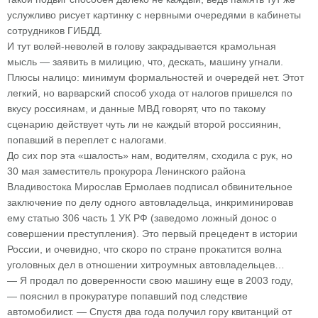
услужливо рисует картинку с нервными очередями в кабинеты
сотрудников ГИБДД.
И тут волей-неволей в голову закрадывается крамольная
мысль — заявить в милицию, что, дескать, машину угнали.
Плюсы налицо: минимум формальностей и очередей нет. Этот
легкий, но варварский способ ухода от налогов пришелся по
вкусу россиянам, и данные МВД говорят, что по такому
сценарию действует чуть ли не каждый второй россиянин,
попавший в переплет с налогами.
До сих пор эта «шалость» нам, водителям, сходила с рук, но
30 мая заместитель прокурора Ленинского района
Владивостока Мирослав Ермолаев подписал обвинительное
заключение по делу одного автовладельца, инкриминировав
ему статью 306 часть 1 УК РФ (заведомо ложный донос о
совершении преступления). Это первый прецедент в истории
России, и очевидно, что скоро по стране прокатится волна
уголовных дел в отношении хитроумных автовладельцев…
— Я продал по доверенности свою машину еще в 2003 году,
— пояснил в прокуратуре попавший под следствие
автомобилист. — Спустя два года получил гору квитанций от