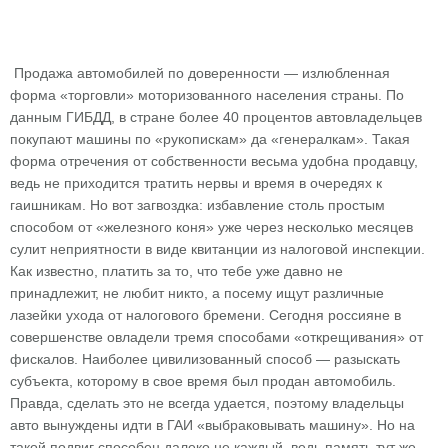
Продажа автомобилей по доверенности — излюбленная
форма «торговли» моторизованного населения страны. По
данным ГИБДД, в стране более 40 процентов автовладельцев
покупают машины по «рукопискам» да «генералкам». Такая
форма отречения от собственности весьма удобна продавцу,
ведь не приходится тратить нервы и время в очередях к
гаишникам. Но вот загвоздка: избавление столь простым
способом от «железного коня» уже через несколько месяцев
сулит неприятности в виде квитанции из налоговой инспекции.
Как известно, платить за то, что тебе уже давно не
принадлежит, не любит никто, а посему ищут различные
лазейки ухода от налогового бремени. Сегодня россияне в
совершенстве овладели тремя способами «открещивания» от
фискалов. Наиболее цивилизованный способ — разыскать
субъекта, которому в свое время был продан автомобиль.
Правда, сделать это не всегда удается, поэтому владельцы
авто вынуждены идти в ГАИ «выбраковывать машину». Но на
такой подвиг способен далеко не каждый, ведь память тут же