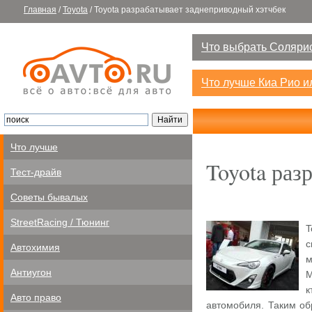
Главная
/
Toyota
/
Toyota разрабатывает заднеприводный хэтчбек
Что выбрать Солярис
Что лучше Киа Рио 
Что лучше
Toyota раз
Тест-драйв
Советы бывалых
StreetRacing / Тюнинг
T
с
Автохимия
м
Антиугон
M
к
Авто право
автомобиля. Таким об