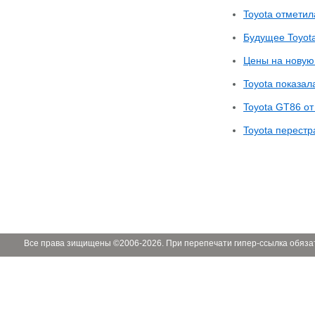
Toyota отмети
Будущее Toyota
Цены на новую 
Toyota показал
Toyota GT86 о
Toyota перестр
Все права зищищены ©2006-2026. При перепечати гипер-ссылка обяза