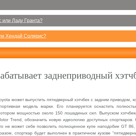
 или Ладу Гранта?
или Хендай Солярис?
рабатывает заднеприводный хэтч
oyota может выпустить пятидверный хэтчбек с задним приводом, к
портивная модель марки. Его планируется оснастить полнос
отором мощностью около 150 лошадиных сил. Выпуском хэтчбека
otor Trend, обозначить новую идеологию доступных спорткаров.
то не может себе позволить полноценное купе наподобие GT 86,
разом, спорткар будет выполнен в практичном кузове “пятидверны