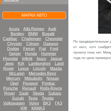
МАРКИ АВТО
Acura
Alfa Romeo
Audi
Bentley
BMW
Bugatti
Cadillac
Challenger
Chevrolet
По предварительным да
Chrysler
Citroen
Daewoo
от него, хэтч снабд
Dodge
Ferrari
Fiat
Ford
проекту пока нет. Меж
Geiger
Honda
Hummer
года по цене примерно
Hyundai
Infiniti
Isuzu
Jaguar
Jeep
KIA
Lamborghini
Land
Rover
Lexus
Lincoln
Mazda
McLaren
Mercedes Benz
Mercury
Mitsubishi
Nissan
Opel
Peugeot
Pontiac
Porsche
Renault
Rolls-Royce
Rover
Saab
Skoda
Subaru
Suzuki
Tesla
Toyota
Volkswagen
Volvo
ВАЗ
ГАЗ
ИЖ
КАМАЗ