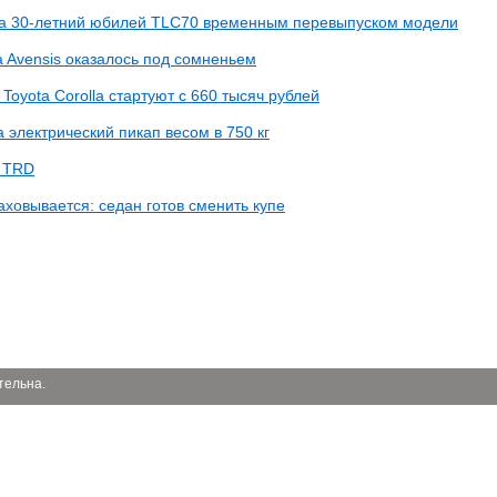
ла 30-летний юбилей TLC70 временным перевыпуском модели
 Avensis оказалось под сомненьем
Toyota Corolla стартуют с 660 тысяч рублей
а электрический пикап весом в 750 кг
т TRD
аховывается: седан готов сменить купе
тельна.