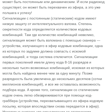
может быть постоянным или динамическим. И если радиокод
существует, он может быть перехвачен из эфира, а это уже
полшага к успеху!
Сигнализации с постоянным (статическим) кодом имеют
низкую защиту от интеллектуального взлома. Степень
секретности кода определяется количеством кодовых
комбинаций. Там где количество комбинаций невелико,
сигнализация может быть взломана с помощью сканера —
устройства, излучающего в эфир кодовые комбинации, одна
из которых по задумке должна совпасть с искомой
комбинацией, и тогда система отключится. Сигнализации
первых поколений имели длину кода 8-16 разрядов и
несколько тысяч возможных комбинаций, искомая из которых
могла быть найдена менее чем за одну минуту. Позже
разрядность была увеличена до нескольких десятков (сотни
миллионов комбинаций), и все же оставалась возможность
подбора кода. А кроме того, сигнализации со статическим
кодом очень легко обезвреживаются при помощи код-
граббера (устройства, перехватывающего из эфира кодовую
посылку, которая впоследствии снова передается в эфир).
Некоторые считают, что сигнализации со статическим