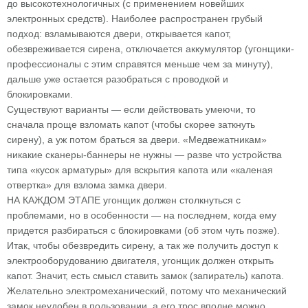
до высокотехнологичных (с применением новейших
электронных средств). Наиболее распространен грубый
подход: взламываются двери, открывается капот,
обезвреживается сирена, отключается аккумулятор (угонщики-
профессионалы с этим справятся меньше чем за минуту),
дальше уже остается разобраться с проводкой и
блокировками.
Существуют варианты — если действовать умеючи, то
сначала проще взломать капот (чтобы скорее заткнуть
сирену), а уж потом браться за двери. «Медвежатникам»
никакие сканеры-баннеры не нужны — разве что устройства
типа «кусок арматуры» для вскрытия капота или «каленая
отвертка» для взлома замка двери.
НА КАЖДОМ ЭТАПЕ угонщик должен столкнуться с
проблемами, но в особенности — на последнем, когда ему
придется разбираться с блокировками (об этом чуть позже).
Итак, чтобы обезвредить сирену, а так же получить доступ к
электрооборудованию двигателя, угонщик должен открыть
капот. Значит, есть смысл ставить замок (запиратель) капота.
Желательно электромеханический, потому что механический
замок неудобен в пользовании, а его трос вполне можно