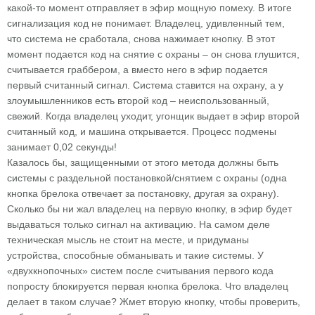
какой-то момент отправляет в эфир мощную помеху. В итоге
сигнализация код не понимает. Владелец, удивленный тем,
что система не сработала, снова нажимает кнопку. В этот
момент подается код на снятие с охраны – он снова глушится,
считывается граббером, а вместо него в эфир подается
первый считанный сигнал. Система ставится на охрану, а у
злоумышленников есть второй код – неиспользованный,
свежий. Когда владелец уходит, угонщик выдает в эфир второй
считанный код, и машина открывается. Процесс подмены
занимает 0,02 секунды!
Казалось бы, защищенными от этого метода должны быть
системы с раздельной постановкой/снятием с охраны (одна
кнопка брелока отвечает за постановку, другая за охрану).
Сколько бы ни жал владелец на первую кнопку, в эфир будет
выдаваться только сигнал на активацию. На самом деле
техническая мысль не стоит на месте, и придуманы
устройства, способные обманывать и такие системы. У
«двухкнопочных» систем после считывания первого кода
попросту блокируется первая кнопка брелока. Что владелец
делает в таком случае? Жмет вторую кнопку, чтобы проверить,