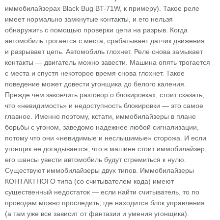
иммобилайзерах Black Bug BT-71W, к примеру). Такое реле
имеет нормально замкнутые контакты, и его нельзя
обнаружить с помощью проверки цепи на разрыв. Когда
автомобиль трогается с места, срабатывает датчик движения
и разрывает цепь. Автомобиль глохнет. Реле снова замыкает
контакты — двигатель можно завести. Машина опять трогается
с места и спустя некоторое время снова глохнет. Такое
поведение может довести угонщика до белого каления.
Прежде чем закончить разговор о блокировках, стоит сказать,
что «невидимость» и недоступность блокировки — это самое
главное. Именно поэтому, кстати, иммобилайзеры в плане
борьбы с угоном, заведомо надежнее любой сигнализации,
потому что они «невидимые и неслышимые» сторожа. И если
угонщик не догадывается, что в машине стоит иммобилайзер,
его шансы увести автомобиль будут стремиться к нулю.
Существуют иммобилайзеры двух типов. Иммобилайзеры
КОНТАКТНОГО типа (со считывателем кода) имеют
существенный недостаток — если найти считыватель, то по
проводам можно проследить, где находится блок управления
(а там уже все зависит от фантазии и умения угонщика).