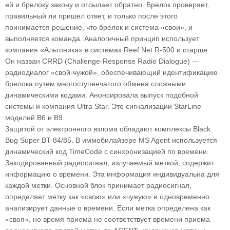
ей и брелоку закону и отсылает обратно. Брелок проверяет,
правильный ли пришел ответ, и только после этого
принимается решение, что брелок и система «свои», и
выполняется команда. Аналогичный принцип использует
компания «Альтоника» в системах Reef Net R-500 и старше.
Он назван CRRD (Challenge-Response Radio Dialogue) —
радиодиалог «свой-чужой», обеспечивающий идентификацию
брелока путем многоступенчатого обмена сложными
динамическими кодами. Анонсировала выпуск подобной
системы и компания Ultra Star. Это сигнализации StarLine
моделей B6 и B9.
Защитой от электронного взлома обладают комплексы Black
Bug Super BT-84/85. В иммобилайзере MS Agent используется
динамический код TimeCode с синхронизацией по времени.
Закодированный радиосигнал, излучаемый меткой, содержит
информацию о времени. Эта информация индивидуальна для
каждой метки. Основной блок принимает радиосигнал,
определяет метку как «свою» или «чужую» и одновременно
анализирует данные о времени. Если метка определена как
«своя», но время приема не соответствует времени приема