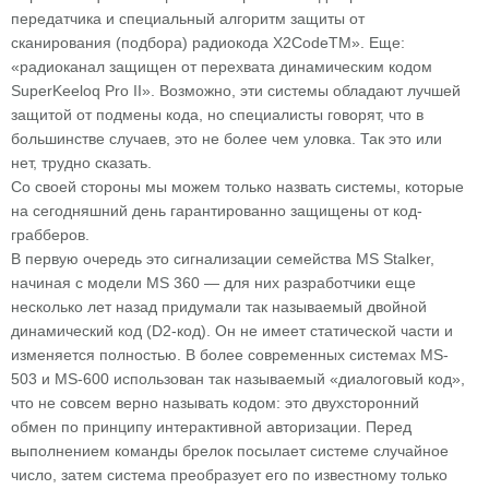
передатчика и специальный алгоритм защиты от
сканирования (подбора) радиокода X2CodeТМ». Еще:
«радиоканал защищен от перехвата динамическим кодом
SuperKeeloq Pro II». Возможно, эти системы обладают лучшей
защитой от подмены кода, но специалисты говорят, что в
большинстве случаев, это не более чем уловка. Так это или
нет, трудно сказать.
Со своей стороны мы можем только назвать системы, которые
на сегодняшний день гарантированно защищены от код-
грабберов.
В первую очередь это сигнализации семейства MS Stalker,
начиная с модели MS 360 — для них разработчики еще
несколько лет назад придумали так называемый двойной
динамический код (D2-код). Он не имеет статической части и
изменяется полностью. В более современных системах MS-
503 и MS-600 использован так называемый «диалоговый код»,
что не совсем верно называть кодом: это двухсторонний
обмен по принципу интерактивной авторизации. Перед
выполнением команды брелок посылает системе случайное
число, затем система преобразует его по известному только