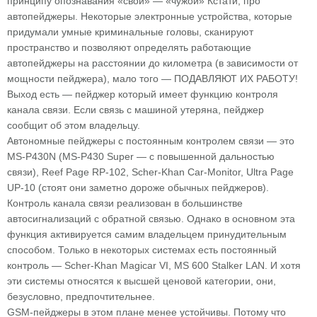
принципу опознавания «свой» — «чужой» Кстати, про
автопейджеры. Некоторые электронные устройства, которые
придумали умные криминальные головы, сканируют
пространство и позволяют определять работающие
автопейджеры на расстоянии до километра (в зависимости от
мощности пейджера), мало того — ПОДАВЛЯЮТ ИХ РАБОТУ!
Выход есть — пейджер который имеет функцию контроля
канала связи. Если связь с машиной утеряна, пейджер
сообщит об этом владельцу.
Автономные пейджеры с постоянным контролем связи — это
MS-P430N (MS-P430 Super — с повышенной дальностью
связи), Reef Page RP-102, Scher-Khan Car-Monitor, Ultra Page
UP-10 (стоят они заметно дороже обычных пейджеров).
Контроль канала связи реализован в большинстве
автосигнализаций с обратной связью. Однако в основном эта
функция активируется самим владельцем принудительным
способом. Только в некоторых системах есть постоянный
контроль — Scher-Khan Magicar VI, MS 600 Stalker LAN. И хотя
эти системы относятся к высшей ценовой категории, они,
безусловно, предпочтительнее.
GSM-пейджеры в этом плане менее устойчивы. Потому что