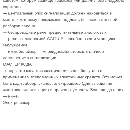
капотом, который защищен замком) или должны быть надежно
спрятаны.
— центральный блок сигнализации должен находиться в
месте, к которому невозможно подлезть без основательной
разборки салона.
— беспроводные реле предпочтительнее аналоговых.
— реле с технологией WAIT-UP способно ввести угонщика в
заблуждение.
— иммобилайзер — «невидимый» сторож, отличное
дополнение к сигнализации.
МАСТЕР КОДА
Теперь, что касается экзотических способов угона с
применением всевозможных электронных средств. Это может
быть код-граббер, сканер, электрошокер (для выбивания
«мозгов» сигнализации) и прочая заумность. Вся правда о них
— ниже.
Электрошокер