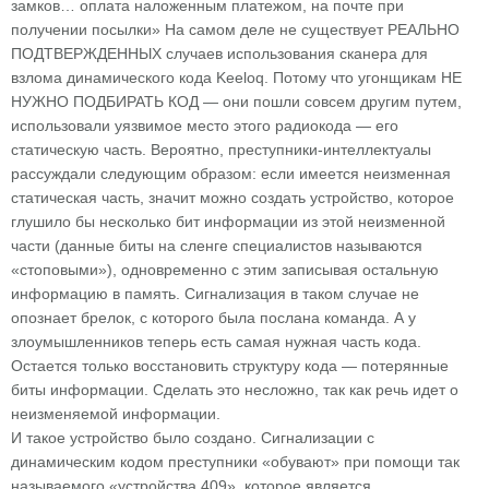
замков… оплата наложенным платежом, на почте при
получении посылки» На самом деле не существует РЕАЛЬНО
ПОДТВЕРЖДЕННЫХ случаев использования сканера для
взлома динамического кода Keeloq. Потому что угонщикам НЕ
НУЖНО ПОДБИРАТЬ КОД — они пошли совсем другим путем,
использовали уязвимое место этого радиокода — его
статическую часть. Вероятно, преступники-интеллектуалы
рассуждали следующим образом: если имеется неизменная
статическая часть, значит можно создать устройство, которое
глушило бы несколько бит информации из этой неизменной
части (данные биты на сленге специалистов называются
«стоповыми»), одновременно с этим записывая остальную
информацию в память. Сигнализация в таком случае не
опознает брелок, с которого была послана команда. А у
злоумышленников теперь есть самая нужная часть кода.
Остается только восстановить структуру кода — потерянные
биты информации. Сделать это несложно, так как речь идет о
неизменяемой информации.
И такое устройство было создано. Сигнализации с
динамическим кодом преступники «обувают» при помощи так
называемого «устройства 409», которое является