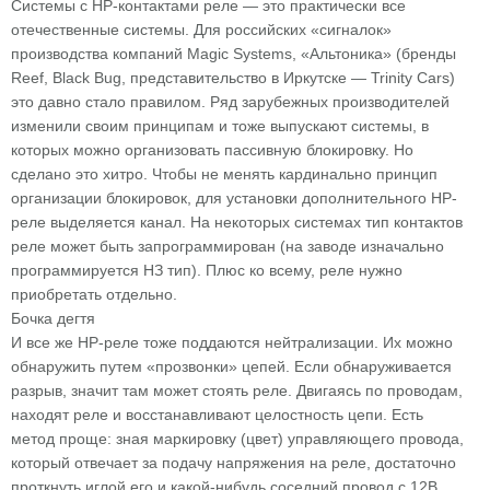
Системы с НР-контактами реле — это практически все
отечественные системы. Для российских «сигналок»
производства компаний Magic Systems, «Альтоника» (бренды
Reef, Black Bug, представительство в Иркутске — Trinity Cars)
это давно стало правилом. Ряд зарубежных производителей
изменили своим принципам и тоже выпускают системы, в
которых можно организовать пассивную блокировку. Но
сделано это хитро. Чтобы не менять кардинально принцип
организации блокировок, для установки дополнительного НР-
реле выделяется канал. На некоторых системах тип контактов
реле может быть запрограммирован (на заводе изначально
программируется НЗ тип). Плюс ко всему, реле нужно
приобретать отдельно.
Бочка дегтя
И все же НР-реле тоже поддаются нейтрализации. Их можно
обнаружить путем «прозвонки» цепей. Если обнаруживается
разрыв, значит там может стоять реле. Двигаясь по проводам,
находят реле и восстанавливают целостность цепи. Есть
метод проще: зная маркировку (цвет) управляющего провода,
который отвечает за подачу напряжения на реле, достаточно
проткнуть иглой его и какой-нибудь соседний провод с 12В.