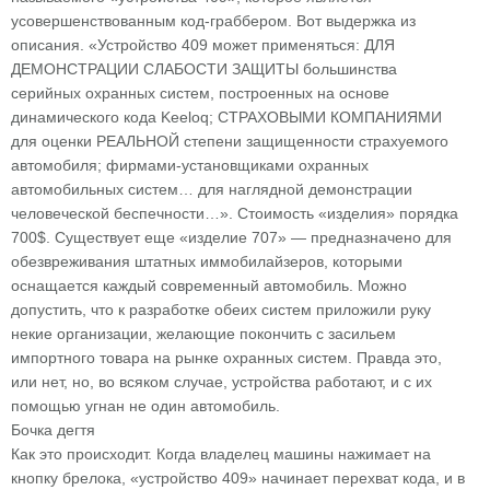
усовершенствованным код-граббером. Вот выдержка из
описания. «Устройство 409 может применяться: ДЛЯ
ДЕМОНСТРАЦИИ СЛАБОСТИ ЗАЩИТЫ большинства
серийных охранных систем, построенных на основе
динамического кода Keeloq; СТРАХОВЫМИ КОМПАНИЯМИ
для оценки РЕАЛЬНОЙ степени защищенности страхуемого
автомобиля; фирмами-установщиками охранных
автомобильных систем… для наглядной демонстрации
человеческой беспечности…». Стоимость «изделия» порядка
700$. Существует еще «изделие 707» — предназначено для
обезвреживания штатных иммобилайзеров, которыми
оснащается каждый современный автомобиль. Можно
допустить, что к разработке обеих систем приложили руку
некие организации, желающие покончить с засильем
импортного товара на рынке охранных систем. Правда это,
или нет, но, во всяком случае, устройства работают, и с их
помощью угнан не один автомобиль.
Бочка дегтя
Как это происходит. Когда владелец машины нажимает на
кнопку брелока, «устройство 409» начинает перехват кода, и в