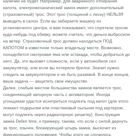
наличии не будет. Например, для аварийного отпирания
капота, электромеханический замок имеет дополнительный
(страховочный) трос. Этот трос (толщиной с леску) НЕЛЬЗЯ
выводить в салон. Если вы забираете машину из
установочного центра, и вам показывают, что спрятали тросик
куда-нибудь под обивку, можете считать, что деньги выбросили
на ветер. Страховочный трос должен находиться ПОД
КАПОТОМ в известном только владельцу месте. Возможно,
понадобится смотровая яма или эстакада, чтобы добраться до
него. Да, это вызовет сложности, если у автомобиля сел
аккумулятор, или если вы потеряли брелок. Значит нужно
следить за аккумулятором и не быть раззявой. В конце концов,
ваша задача — защитить свое имущество.
Далее, слабым местом большинства замков является трос,
соединяющий запорную часть с активатором. Иногда
угонщикам удастся исхитриться подлезть под капот (для этого
ломают подкрылки или пластиковый пыльник под картером,
могут подлезть через радиаторную решетку). Конструкция
замка Defen time, к примеру, такова, что если с силой дернуть
за трос, язычок, блокирующий штырь замка, выскочит из
фиксирующего положения. Чтобы этого не случилось,