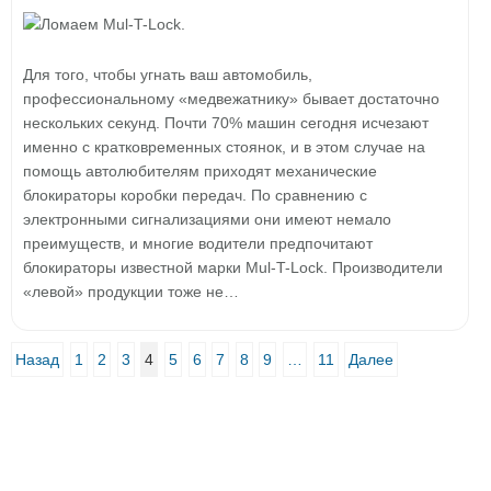
Для того, чтобы угнать ваш автомобиль,
профессиональному «медвежатнику» бывает достаточно
нескольких секунд. Почти 70% машин сегодня исчезают
именно с кратковременных стоянок, и в этом случае на
помощь автолюбителям приходят механические
блокираторы коробки передач. По сравнению с
электронными сигнализациями они имеют немало
преимуществ, и многие водители предпочитают
блокираторы известной марки Mul-T-Lock. Производители
«левой» продукции тоже не…
Назад
1
2
3
4
5
6
7
8
9
…
11
Далее