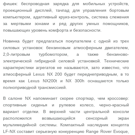
фишек: беспроводная зарядка для мобильных устройств,
проекционный дисплей, тачпад для управления бортовым
компьютером, адаптивный круиз-контроль, система слежения
за мертвыми зонами и ряд других умных помощников,
повышающих уровень комфорта и безопасности.
Новинка будет предлагаться покупателем с одной из трех
силовых установок: бензиновым атмосферным двигателем,
2,0-литровым турбомотором, а также бензиново-
электрической гибридной силовой установкой. Технические
характеристики агрегатов не называются, зато известно, что
атмосферный Lexus NX 200 будет переднеприводным, в то
время как Lexus NX200t и NX 300h оснащаются только
полноприводной трансмиссией.
В салоне NX напоминает скорее спорткар, чем кроссовер:
спортивные сиденья и рулевое колесо, черно-красный
вариант отделки. В верхней части центральной консоли
расположился возвышающийся сенсорный экран
мультимедийной системы. Компактный наследник концепта
LF-NX составит серьезную конкуренцию Range Rover Evoque,