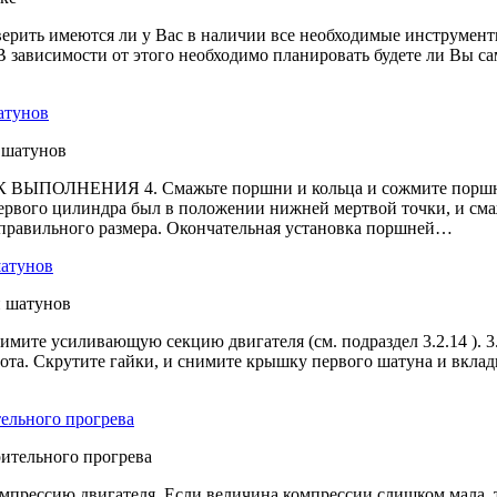
верить имеются ли у Вас в наличии все необходимые инструмент
 В зависимости от этого необходимо планировать будете ли Вы с
атунов
 ВЫПОЛНЕНИЯ 4. Смажьте поршни и кольца и сожмите поршнев
вого цилиндра был в положении нижней мертвой точки, и смажь
еправильного размера. Окончательная установка поршней…
шатунов
усиливающую секцию двигателя (cм. подраздел 3.2.14 ). 3. Пе
рота. Скрутите гайки, и снимите крышку первого шатуна и вкл
тельного прогрева
компрессию двигателя. Если величина компрессии слишком мала, 