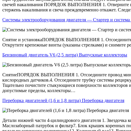
свечей накаливания ПОРЯДОК ВЫПОЛНЕНИЯ 1. Отверните пров
стержень накаливания и свеча преждевременно откажет. Следит
Системы электрооборудования двигателя — Стартер и система 
Снятие и установкаПОРЯДОК ВЫПОЛНЕНИЯ 1. Отсоедините пров
Открутите крепежные винты (указаны стрелками) и снимите рел
Бензиновый двигатель V6 (2,5 литра) Выпускные коллекторы
СнятиеПОРЯДОК ВЫПОЛНЕНИЯ 1. Отсоедините провод минусово
кислородных датчиков.4. Отсоедините трубку системы реци
Тщательно почистите стыкующиеся поверхности коллекторов и
допустимые пределы, коллекторы…
Переборка двигателей (1,6 и 1,8 литра) Переборка двигателя
Детали нижней части 4-цилиндрового двигателя 1. Звездочка к
Маслозаборный патрубок и фильтр7. Блок крышек коренных 
вкладыш коренного подшипника12. Коленчатый вал13. Верхн