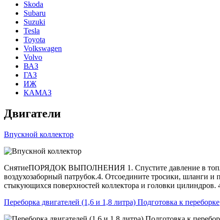
Skoda
Subaru
Suzuki
Tesla
Toyota
Volkswagen
Volvo
ВАЗ
ГАЗ
ИЖ
КАМАЗ
Двигатели
Впускной коллектор
СнятиеПОРЯДОК ВЫПОЛНЕНИЯ 1. Спустите давление в топливн
воздухозаборный патрубок.4. Отсоедините тросики, шланги и
стыкующихся поверхностей коллектора и головки цилиндров. 4
Переборка двигателей (1,6 и 1,8 литра) Подготовка к переборке