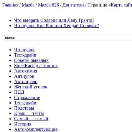
Главная
/
Mazda
/
Mazda 626
/
Двигатели
/
Страница 4
Карта сай
Что выбрать Солярис или Ладу Гранта?
Что лучше Киа Рио или Хендай Солярис?
Что лучше
Тест-драйв
Советы бывалых
StreetRacing / Тюнинг
Автохимия
Антиугон
Авто право
Женский уголок
ПДД
Страхование
Тест-драйв
Подставы
Краш — тесты
Самый — самый
История
Автокомплектующие