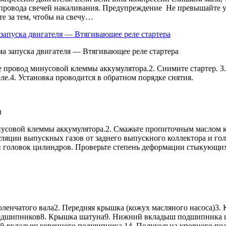
ода свечей накаливания. Предупреждение Не превышайте указ
е за тем, чтобы на свечу…
запуска двигателя — Втягивающее реле стартера
од минусовой клеммы аккумулятора.2. Снимите стартер. 3. О
е.4. Установка проводится в обратном порядке снятия.
й клеммы аккумулятора.2. Смажьте пропиточным маслом креп
ркуляции выпускных газов от заднего выпускного коллектора
 головок цилиндров. Проверьте степень деформации стыкующих
оленчатого вала2. Передняя крышка (кожух масляного насоса)3.
подшипников8. Крышка шатуна9. Нижний вкладыш подшипника 
ий вкладыш коренного подшипника 14. Полукольца упорного п