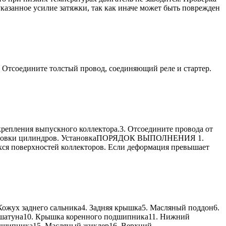
анное усилие затяжки, так как иначе может быть поврежден
тсоедините толстый провод, соединяющий реле и стартер.
ления выпускного коллектора.3. Отсоедините провода от
 и головки цилиндров. УстановкаПОРЯДОК ВЫПОЛНЕНИЯ 1.
ся поверхностей коллекторов. Если деформация превышает
 Кожух заднего сальника4. Задняя крышка5. Масляный поддон6.
шатуна10. Крышка коренного подшипника11. Нижний
одшипника15. Масляный жиклер16. Верхний…