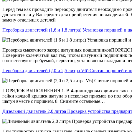
Перед тем как проводить переборку двигателя необходимо про
достаточно ли у Вас средств для приобретения новых деталей.
замену отдельных деталей
Переборка двигателей (1,6 и 1,8 литра) Установка поршней и ш
Проверка смазочного зазора шатунных подшипниковПОРЯДОК
Поверните коленчатый вал так, чтобы шатунный подшипник пер
соответствуют требуемой, вероятно, установлены вкладыши н
Переборка двигателей (2,0 и 2,5 литра V6) Снятие поршней и 
ПОРЯДОК ВЫПОЛНЕНИЯ 1. В 4-цилиндровых двигателях снимите 
гайки каждой крышек шатуна в несколько приемов по пол обо
шатун вместе с поршнем. 8. Снимите остальные…
Дизельный двигатель 2,0 литра Проверка устройства предвари
При трудностях запуска двигателя, сначала следует измерить 