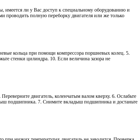
ы, имеется ли у Вас доступ к специальному оборудованию и
ами проводить полную переборку двигателя или же только
ые кольца при помощи компрессора поршневых колец. 5.
те стенки цилиндра. 10. Если величина зазора не
реверните двигатель, коленчатым валом кверху. 6. Ослабьте
адыш подшипника. 7. Снимите вкладыш подшипника и достаньте
то при низких температурах двигатель не заводится. Проверка