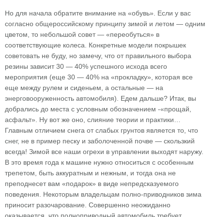
Но для начала обратите внимание на «обувь». Если у вас
согласно общероссийскому принципу зимой и летом — одним
цветом, то небольшой совет — «переобуться» в
соответствующие колеса. Конкретные модели покрышек
советовать не буду, но замечу, что от правильного выбора
резины зависит 30 — 40% успешного исхода всего
мероприятия (еще 30 — 40% на «прокладку», которая все
еще между рулем и сиденьем, а остальные — на
энерговооруженность автомобиля). Едем дальше? Итак, вы
добрались до места с условным обозначением -«прощай,
асфальт». Ну вот же оно, слияние теории и практики…
Главным отличием снега от слабых грунтов является то, что
снег, не в пример песку и заболоченной почве — скользкий
всегда! Зимой все наши огрехи в управлении выходят наружу.
В это время года к машине нужно относиться с особенным
трепетом, быть аккуратным и нежным, и тогда она не
преподнесет вам «подарок» в виде непредсказуемого
поведения. Некоторым владельцам полно-приводников зима
приносит разочарование. Совершенно неожиданно
оказывается, что полноприводный автомобиль требует