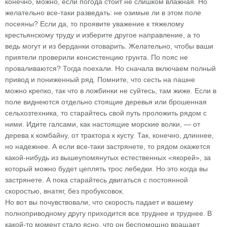
конечно, можно, если погода стоит не слишком влажная. Но
желательно все-таки разведать: не озимые ли в этом поле
посеяны? Если да, то проявите уважение к тяжелому
крестьянскому труду и изберите другое направление, а то
ведь могут и из берданки отоварить. Желательно, чтобы ваши
приятели проверили консистенцию грунта. По пояс не
проваливаются? Тогда поехали. Но сначала включаем полный
привод и пониженный ряд. Помните, что сесть на пашне
можно крепко, так что в ложбинки не суйтесь, там жиже. Если в
поле виднеются отдельно стоящие деревья или брошенная
сельхозтехника, то старайтесь свой путь проложить рядом с
ними. Идите галсами, как настоящие морские волки, — от
дерева к комбайну, от трактора к кусту. Так, конечно, длиннее,
но надежнее. А если все-таки застрянете, то рядом окажется
какой-нибудь из вышеупомянутых естественных «якорей», за
который можно будет цеплять трос лебедки. Но это когда вы
застрянете. А пока старайтесь двигаться с постоянной
скоростью, внатяг, без пробуксовок.
Но вот вы почувствовали, что скорость падает и вашему
полноприводному другу приходится все труднее и труднее. В
какой-то момент стало ясно, что он беспомощно вращает