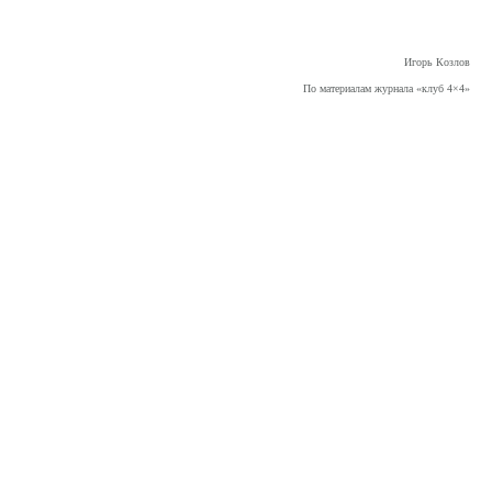
Игорь Козлов
По материалам журнала «клуб 4×4»