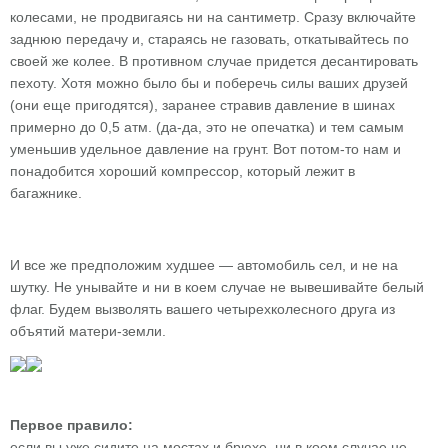
колесами, не продвигаясь ни на сантиметр. Сразу включайте
заднюю передачу и, стараясь не газовать, откатывайтесь по
своей же колее. В противном случае придется десантировать
пехоту. Хотя можно было бы и поберечь силы ваших друзей
(они еще пригодятся), заранее стравив давление в шинах
примерно до 0,5 атм. (да-да, это не опечатка) и тем самым
уменьшив удельное давление на грунт. Вот потом-то нам и
понадобится хороший компрессор, который лежит в
багажнике.
И все же предположим худшее — автомобиль сел, и не на
шутку. Не унывайте и ни в коем случае не вывешивайте белый
флаг. Будем вызволять вашего четырехколесного друга из
объятий матери-земли.
Первое правило:
если вы уже сидите на мостах и брюхе, ни в коем случае не