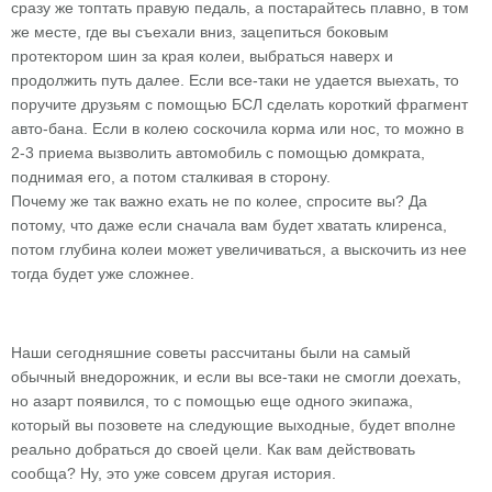
сразу же топтать правую педаль, а постарайтесь плавно, в том
же месте, где вы съехали вниз, зацепиться боковым
протектором шин за края колеи, выбраться наверх и
продолжить путь далее. Если все-таки не удается выехать, то
поручите друзьям с помощью БСЛ сделать короткий фрагмент
авто-бана. Если в колею соскочила корма или нос, то можно в
2-3 приема вызволить автомобиль с помощью домкрата,
поднимая его, а потом сталкивая в сторону.
Почему же так важно ехать не по колее, спросите вы? Да
потому, что даже если сначала вам будет хватать клиренса,
потом глубина колеи может увеличиваться, а выскочить из нее
тогда будет уже сложнее.
Наши сегодняшние советы рассчитаны были на самый
обычный внедорожник, и если вы все-таки не смогли доехать,
но азарт появился, то с помощью еще одного экипажа,
который вы позовете на следующие выходные, будет вполне
реально добраться до своей цели. Как вам действовать
сообща? Ну, это уже совсем другая история.