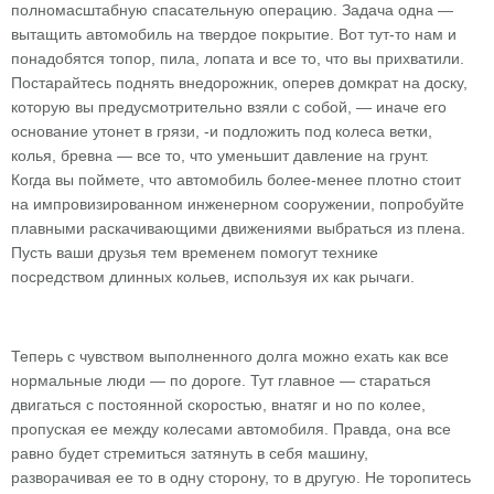
полномасштабную спасательную операцию. Задача одна —
вытащить автомобиль на твердое покрытие. Вот тут-то нам и
понадобятся топор, пила, лопата и все то, что вы прихватили.
Постарайтесь поднять внедорожник, оперев домкрат на доску,
которую вы предусмотрительно взяли с собой, — иначе его
основание утонет в грязи, -и подложить под колеса ветки,
колья, бревна — все то, что уменьшит давление на грунт.
Когда вы поймете, что автомобиль более-менее плотно стоит
на импровизированном инженерном сооружении, попробуйте
плавными раскачивающими движениями выбраться из плена.
Пусть ваши друзья тем временем помогут технике
посредством длинных кольев, используя их как рычаги.
Теперь с чувством выполненного долга можно ехать как все
нормальные люди — по дороге. Тут главное — стараться
двигаться с постоянной скоростью, внатяг и но по колее,
пропуская ее между колесами автомобиля. Правда, она все
равно будет стремиться затянуть в себя машину,
разворачивая ее то в одну сторону, то в другую. Не торопитесь