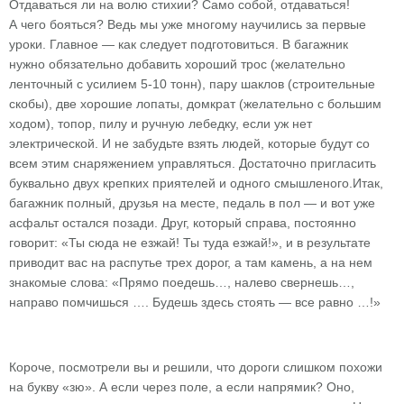
Отдаваться ли на волю стихии? Само собой, отдаваться!
А чего бояться? Ведь мы уже многому научились за первые
уроки. Главное — как следует подготовиться. В багажник
нужно обязательно добавить хороший трос (желательно
ленточный с усилием 5-10 тонн), пару шаклов (строительные
скобы), две хорошие лопаты, домкрат (желательно с большим
ходом), топор, пилу и ручную лебедку, если уж нет
электрической. И не забудьте взять людей, которые будут со
всем этим снаряжением управляться. Достаточно пригласить
буквально двух крепких приятелей и одного смышленого.Итак,
багажник полный, друзья на месте, педаль в пол — и вот уже
асфальт остался позади. Друг, который справа, постоянно
говорит: «Ты сюда не езжай! Ты туда езжай!», и в результате
приводит вас на распутье трех дорог, а там камень, а на нем
знакомые слова: «Прямо поедешь…, налево свернешь…,
направо помчишься …. Будешь здесь стоять — все равно …!»
Короче, посмотрели вы и решили, что дороги слишком похожи
на букву «зю». А если через поле, а если напрямик? Оно,