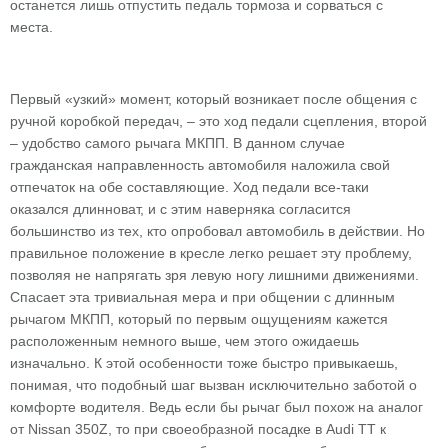
останется лишь отпустить педаль тормоза и сорваться с
места.
Первый «узкий» момент, который возникает после общения с
ручной коробкой передач, – это ход педали сцепления, второй
– удобство самого рычага МКПП. В данном случае
гражданская направленность автомобиля наложила свой
отпечаток на обе составляющие. Ход педали все-таки
оказался длинноват, и с этим наверняка согласится
большинство из тех, кто опробовал автомобиль в действии. Но
правильное положение в кресле легко решает эту проблему,
позволяя не напрягать зря левую ногу лишними движениями.
Спасает эта тривиальная мера и при общении с длинным
рычагом МКПП, который по первым ощущениям кажется
расположенным немного выше, чем этого ожидаешь
изначально. К этой особенности тоже быстро привыкаешь,
понимая, что подобный шаг вызван исключительно заботой о
комфорте водителя. Ведь если бы рычаг был похож на аналог
от Nissan 350Z, то при своеобразной посадке в Audi TT к