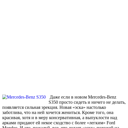
Даже если в новом Mercedes-Benz
S350 просто сидеть и ничего не делать,
появляется сильная эрекция. Новая «эска» настолько
заботлива, что на ней хочется жениться. Кроме того, она
красивая, хотя и в меру консервативная, а выпуклости над
арками придают ей некое сходство с более «легким» Ford
Mondeo. И это, пожалуй, все, что делает «эску» похожей на