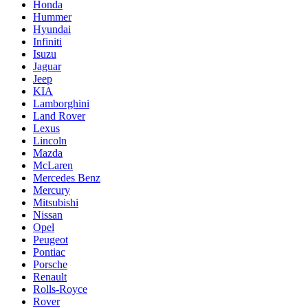
Honda
Hummer
Hyundai
Infiniti
Isuzu
Jaguar
Jeep
KIA
Lamborghini
Land Rover
Lexus
Lincoln
Mazda
McLaren
Mercedes Benz
Mercury
Mitsubishi
Nissan
Opel
Peugeot
Pontiac
Porsche
Renault
Rolls-Royce
Rover