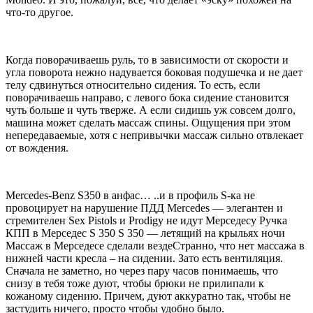
что-то другое.
Когда поворачиваешь руль, то в зависимости от скорости и
угла поворота нежно надувается боковая подушечка и не дает
телу сдвинуться относительно сидения. То есть, если
поворачиваешь направо, с левого бока сидение становится
чуть больше и чуть тверже. А если сидишь уж совсем долго,
машина может сделать массаж спины. Ощущения при этом
непередаваемые, хотя с непривычки массаж сильно отвлекает
от вождения.
Mercedes-Benz S350 в анфас… ..и в профиль S-ка не
провоцирует на нарушение ПДД Mercedes — элегантен и
стремителен Sex Pistols и Prodigy не идут Мерседесу Ручка
КПП в Мерседес S 350 S 350 — летящий на крыльях ночи
Массаж в Мерседесе сделали вездеСтранно, что нет массажа в
нижней части кресла – на сидении. Зато есть вентиляция.
Сначала не заметно, но через пару часов понимаешь, что
снизу в тебя тоже дуют, чтобы брюки не прилипали к
кожаному сидению. Причем, дуют аккуратно так, чтобы не
застудить ничего, просто чтобы удобно было.