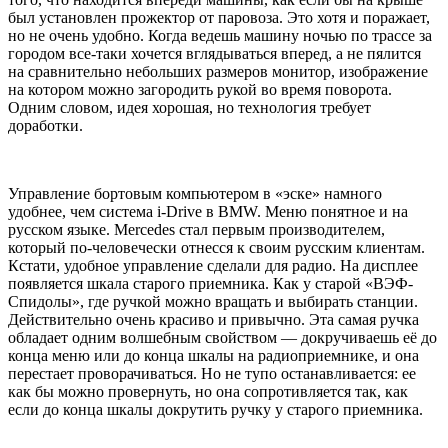
был установлен прожектор от паровоза. Это хотя и поражает,
но не очень удобно. Когда ведешь машину ночью по трассе за
городом все-таки хочется вглядываться вперед, а не пялится
на сравнительно небольших размеров монитор, изображение
на котором можно загородить рукой во время поворота.
Одним словом, идея хорошая, но технология требует
доработки.
Управление бортовым компьютером в «эске» намного
удобнее, чем система i-Drive в BMW. Меню понятное и на
русском языке. Mercedes стал первым производителем,
который по-человечески отнесся к своим русским клиентам.
Кстати, удобное управление сделали для радио. На дисплее
появляется шкала старого приемника. Как у старой «ВЭФ-
Спидолы», где ручкой можно вращать и выбирать станции.
Действительно очень красиво и привычно. Эта самая ручка
обладает одним волшебным свойством — докручиваешь её до
конца меню или до конца шкалы на радиоприемнике, и она
перестает проворачиваться. Но не тупо останавливается: ее
как бы можно провернуть, но она сопротивляется так, как
если до конца шкалы докрутить ручку у старого приемника.