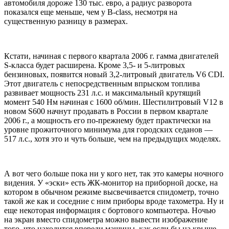
автомобиля дороже 130 тыс. евро, а радиус разворота
показался еще меньше, чем у B-class, несмотря на
существенную разницу в размерах.
Кстати, начиная с первого квартала 2006 г. гамма двигателей
S-класса будет расширена. Кроме 3,5- и 5-литровых
бензиновых, появится новый 3,2-литровый двигатель V6 CDI.
Этот двигатель с непосредственным впрыском топлива
развивает мощность 231 л.с. и максимальный крутящий
момент 540 Нм начиная с 1600 об/мин. Шестилитровый V12 в
новом S600 начнут продавать в России в первом квартале
2006 г., а мощность его по-прежнему будет практически на
уровне прожиточного минимума для городских седанов —
517 л.с., хотя это и чуть больше, чем на предыдущих моделях.
А вот чего больше пока ни у кого нет, так это камеры ночного
видения. У «эски» есть ЖК-монитор на приборной доске, на
котором в обычном режиме высвечивается спидометр, точно
такой же как и соседние с ним приборы вроде тахометра. Ну и
еще некоторая информация с бортового компьютера. Ночью
на экран вместо спидометра можно вывести изображение
того, что находится впереди машины, как если бы на крыше