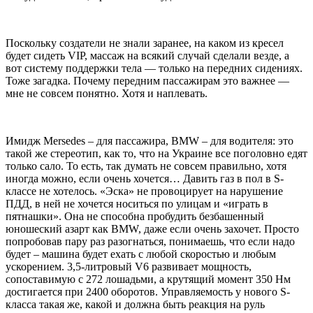
Поскольку создатели не знали заранее, на каком из кресел
будет сидеть VIP, массаж на всякий случай сделали везде, а
вот систему поддержки тела — только на передних сидениях.
Тоже загадка. Почему передним пассажирам это важнее —
мне не совсем понятно. Хотя и наплевать.
Имидж Mersedes – для пассажира, BMW – для водителя: это
такой же стереотип, как то, что на Украине все поголовно едят
только сало. То есть, так думать не совсем правильно, хотя
иногда можно, если очень хочется… Давить газ в пол в S-
классе не хотелось. «Эска» не провоцирует на нарушение
ПДД, в ней не хочется носиться по улицам и «играть в
пятнашки». Она не способна пробудить безбашенный
юношеский азарт как BMW, даже если очень захочет. Просто
попробовав пару раз разогнаться, понимаешь, что если надо
будет – машина будет ехать с любой скоростью и любым
ускорением. 3,5-литровый V6 развивает мощность,
сопоставимую с 272 лошадьми, а крутящий момент 350 Нм
достигается при 2400 оборотов. Управляемость у нового S-
класса такая же, какой и должна быть реакция на руль