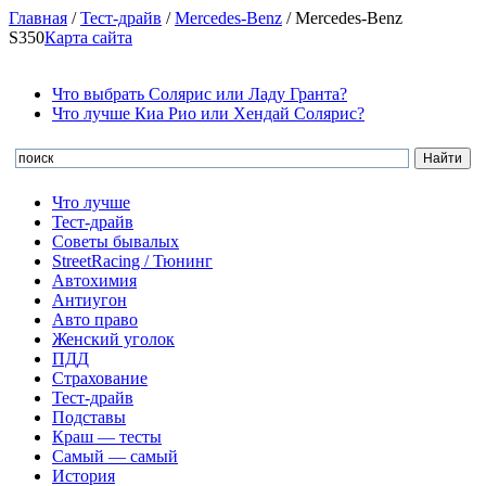
Главная
/
Тест-драйв
/
Mercedes-Benz
/
Mercedes-Benz
S350
Карта сайта
Что выбрать Солярис или Ладу Гранта?
Что лучше Киа Рио или Хендай Солярис?
Что лучше
Тест-драйв
Советы бывалых
StreetRacing / Тюнинг
Автохимия
Антиугон
Авто право
Женский уголок
ПДД
Страхование
Тест-драйв
Подставы
Краш — тесты
Самый — самый
История