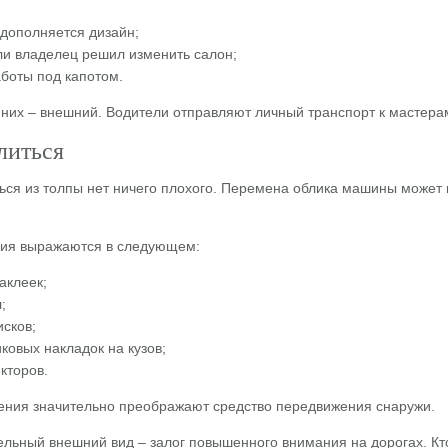
 дополняется дизайн;
ли владелец решил изменить салон;
аботы под капотом.
них – внешний. Водители отправляют личный транспорт к мастера
литься
ся из толпы нет ничего плохого. Перемена облика машины может м
ния выражаются в следующем:
аклеек;
;
сков;
ковых накладок на кузов;
кторов.
дения значительно преображают средство передвижения снаружи.
льный внешний вид – залог повышенного внимания на дорогах. Кто