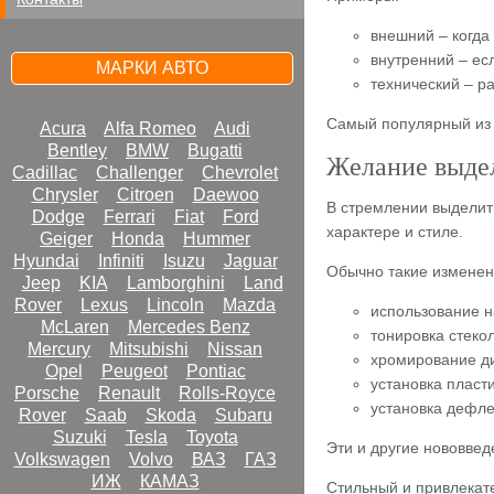
внешний – когда
внутренний – ес
МАРКИ АВТО
технический – р
Самый популярный из 
Acura
Alfa Romeo
Audi
Bentley
BMW
Bugatti
Желание выде
Cadillac
Challenger
Chevrolet
Chrysler
Citroen
Daewoo
В стремлении выделить
Dodge
Ferrari
Fiat
Ford
характере и стиле.
Geiger
Honda
Hummer
Hyundai
Infiniti
Isuzu
Jaguar
Обычно такие измене
Jeep
KIA
Lamborghini
Land
Rover
Lexus
Lincoln
Mazda
использование н
McLaren
Mercedes Benz
тонировка стекол
Mercury
Mitsubishi
Nissan
хромирование ди
Opel
Peugeot
Pontiac
установка пласти
Porsche
Renault
Rolls-Royce
установка дефле
Rover
Saab
Skoda
Subaru
Suzuki
Tesla
Toyota
Эти и другие нововве
Volkswagen
Volvo
ВАЗ
ГАЗ
ИЖ
КАМАЗ
Стильный и привлекате