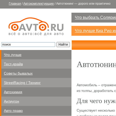
Главная
/
Автокомплектующие
/
Автотюнинг — дорого или практично
Что выбрать Солярис
Что лучше Киа Рио 
Что лучше
Автотюнин
Тест-драйв
Советы бывалых
StreetRacing / Тюнинг
Автомобиль – отражени
из толпы, доработать 
Автохимия
Для чего нуж
Антиугон
Существует несколько
Авто право