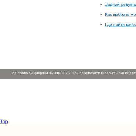
Задний редукт
Как выбрать м
Где найти каче
Все права зищищены ©2006-2026. При перепечати гипер-ссылка обяза
Top