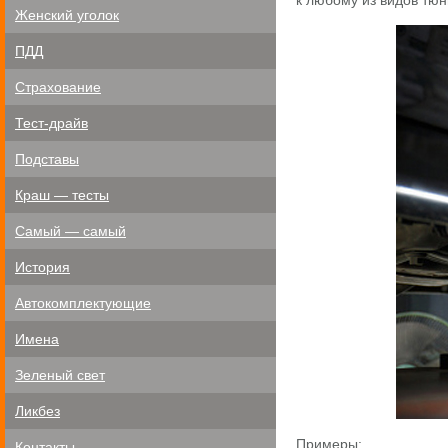
к любому из видов тюн
Женский уголок
ПДД
Страхование
Тест-драйв
Подставы
Краш — тесты
Самый — самый
История
Автокомплектующие
Имена
Зеленый свет
Ликбез
Примеры:
Контакты