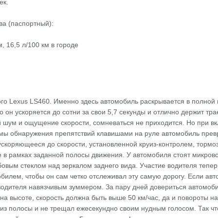
ек.
ва (паспортный):
м, 16,5 л/100 км в городе
ого Lexus LS460. Именно здесь автомобиль раскрывается в полной
то он ускоряется до сотни за свои 5,7 секунды и отлично держит т
шум и ощущение скорости, сомневаться не приходится. Но при вкл
стемы обнаружения препятствий клавишами на руле автомобиль пре
 ускоряющееся до скорости, установленной круиз-контролем, торм
 в рамках заданной полосы движения. У автомобиля стоят микров
овым стеклом над зеркалом заднего вида. Участие водителя тепер
илем, чтобы он сам четко отслеживал эту самую дорогу. Если авт
водителя навязчивым зуммером. За пару дней довериться автомоби
на высоте, скорость должна быть выше 50 км/час, да и повороты н
из полосы и не трещал ежесекундно своим нудным голосом. Так что