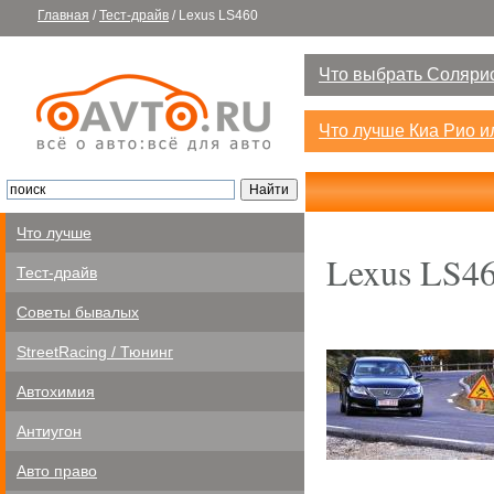
Главная
/
Тест-драйв
/
Lexus LS460
Что выбрать Солярис
Что лучше Киа Рио 
Что лучше
Lexus LS4
Тест-драйв
Советы бывалых
StreetRacing / Тюнинг
Автохимия
Антиугон
Авто право