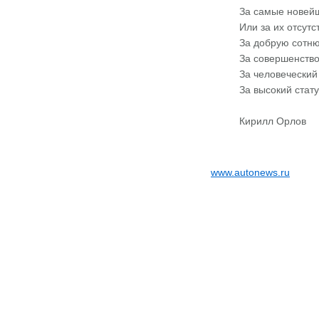
За самые новейш
Или за их отсутс
За добрую сотню
За совершенство
За человеческий
За высокий стат
Кирилл Орлов
www.autonews.ru