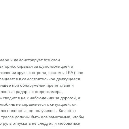
 мере и демонстрирует все свои
раекторию, скрывая за шумоизоляцией и
ючении круиз-контроля, системы LKA (Line
вращается в самостоятельное движущееся
озящее при обнаружении препятствия и
олновые радары и стереокамера,
ь сводится не к наблюдению за дорогой, а
омобиль не справляется с ситуацией, он
лю полностью не получилось. Качество
а трассе должны быть еле заметными, чтобы
 руль отпускать не следует, и любоваться