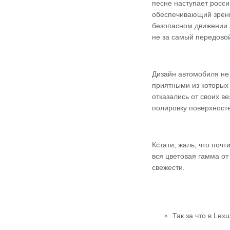
песне наступает росс
обеспечивающий зрени
безопасном движении а
не за самый передово
Дизайн автомобиля не 
приятными из которых 
отказались от своих в
полировку поверхност
Кстати, жаль, что поч
вся цветовая гамма от
свежести.
Так за что в Lex