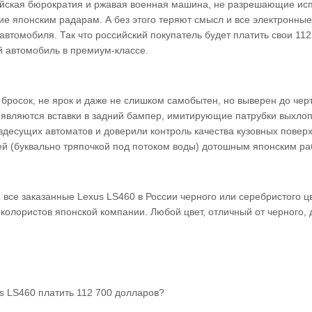
ийская бюрократия и ржавая военная машина, не разрешающие испо
е японским радарам. А без этого теряют смысл и все электронные
втомобиля. Так что российский покупатель будет платить свои 112 
й автомобиль в премиум-классе.
бросок, не ярок и даже не слишком самобытен, но выверен до чер
являются вставки в задний бампер, имитирующие патрубки выхлоп
ездесущих автоматов и доверили контроль качества кузовных повер
ей (буквально тряпочкой под потоком воды) дотошным японским ра
ти все заказанные Lexus LS460 в России черного или серебристого 
 колористов японской компании. Любой цвет, отличный от черного, 
us LS460 платить 112 700 долларов?