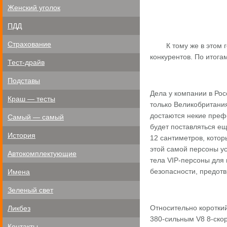
Женский уголок
ПДД
Страхование
К тому же в этом год
конкурентов. По итога
Тест-драйв
Подставы
Дела у компании в Рос
Краш — тесты
только Великобритания
достаются некие префе
Самый — самый
будет поставляться ещ
История
12 сантиметров, кото
этой самой персоны у
Автокомплектующие
тела VIP-персоны для
безопасности, предот
Имена
Зеленый свет
Относительно коротки
Ликбез
380-сильным V8 8-ско
Контакты