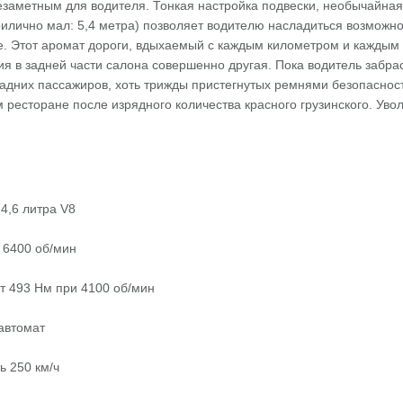
езаметным для водителя. Тонкая настройка подвески, необычайная
рилично мал: 5,4 метра) позволяет водителю насладиться возможн
е. Этот аромат дороги, вдыхаемый с каждым километром и каждым
ия в задней части салона совершенно другая. Пока водитель забра
задних пассажиров, хоть трижды пристегнутых ремнями безопасност
м ресторане после изрядного количества красного грузинского. Увол
4,6 литра V8
 6400 об/мин
т 493 Нм при 4100 об/мин
 автомат
ь 250 км/ч