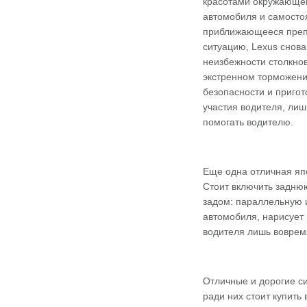
красотами окружающег
автомобиля и самосто
приближающееся препят
ситуацию, Lexus снова
неизбежности столкнов
экстренном торможени
безопасности и приго
участия водителя, ли
помогать водителю.
Еще одна отличная япо
Стоит включить заднюю
задом: параллельную и
автомобиля, нарисует 
водителя лишь вовремя
Отличные и дорогие си
ради них стоит купить