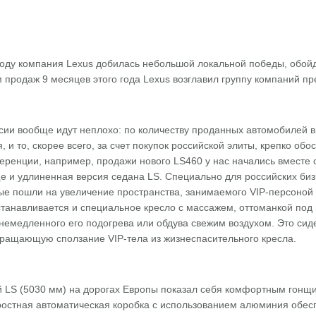
у компания Lexus добилась небольшой локальной победы, обойдя
м продаж 9 месяцев этого года Lexus возглавил группу компаний п
сии вообще идут неплохо: по количеству проданных автомобилей в
, и то, скорее всего, за счет покупок российской элиты, крепко о
ренции, например, продажи нового LS460 у нас начались вместе с
е и удлиненная версия седана LS. Специально для российских биз
рые пошли на увеличение пространства, занимаемого VIP-персоной
станавливается и специальное кресло с массажем, оттоманкой под
 немедленного его подогрева или обдува свежим воздухом. Это си
вращающую сползание VIP-тела из жизнеспасительного кресла.
й LS (5030 мм) на дорогах Европы показал себя комфортным гонщи
ростная автоматическая коробка с использованием алюминия обес