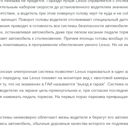
о пейзажа не придется. Гораздо лучше Lexus справляется с отсл
ятельным набором скорости до установленного водителем значения
ствие, а водитель при этом повернул голову черт-те куда и не с
 запищит. Поворот головы водителя отслеживает специальный датч
ения приводят в готовность все системы безопасности автомобиля
и, останавливая автомобиль даже при легком касании педали торм
товят автомобиль к столкновению. Причем японцы готовы вообще п
шь покопавшись в программном обеспечении умного Lexus. Но не и
нская электронная система позволяет Lexus парковаться в один з
 передачу, как Lexus покажет на мониторе вид с хвостовой камеры
 ту, что на экзаменах в ГАИ называется “въезд в гараж”. Система 
водителю на экране цель-прямоугольник и, при согласии последнего
 нажимать педаль тормоза. На первых порах парковка превращаетс
стемы неимоверно облегчают жизнь водителя и берегут его автомо
 весь автомобиль, обычные дорожные качества которого не подлежа