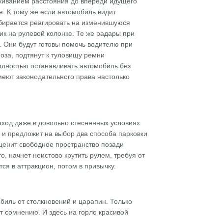
еживанием расстояния до впереди идущего
. К тому же если автомобиль видит
обирается реагировать на изменившуюся
ик на рулевой колонке. Те же радары при
. Они будут готовы помочь водителю при
оза, подтянут к туловищу ремни
олностью останавливать автомобиль без
меют законодательного права настолько
аход даже в довольно стесненных условиях.
 и предложит на выбор два способа парковки
оценит свободное пространство позади
, начнет неистово крутить рулем, требуя от
я в аттракцион, потом в привычку.
биль от столкновений и царапин. Только
т сомнению. И здесь на горло красивой