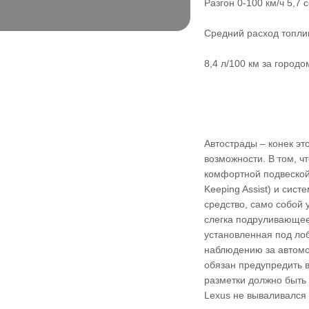
Разгон 0-100 км/ч 5,7 с
Средний расход топли
8,4 л/100 км за городо
Автострады – конек эт
возможности. В том, ч
комфортной подвеской 
Keeping Assist) и си
средство, само собой
слегка подруливающее
установленная под лоб
наблюдению за автомоб
обязан предупредить 
разметки должно быть 
Lexus не вываливался 