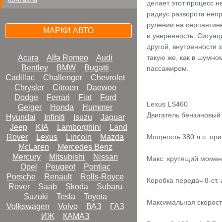
делает этот процесс н
радиус разворота неп
рулении на серпантин
МАРКИ АВТО
и уверенность. Ситуац
другой, внутренности 
Acura
Alfa Romeo
Audi
такую же, как в шумно
Bentley
BMW
Bugatti
пассажиром.
Cadillac
Challenger
Chevrolet
Chrysler
Citroen
Daewoo
Dodge
Ferrari
Fiat
Ford
Lexus LS460
Geiger
Honda
Hummer
Двигатель бензиновый 
Hyundai
Infiniti
Isuzu
Jaguar
Jeep
KIA
Lamborghini
Land
Rover
Lexus
Lincoln
Mazda
Мощность 380 л.с. при
McLaren
Mercedes Benz
Mercury
Mitsubishi
Nissan
Макс. крутящий момен
Opel
Peugeot
Pontiac
Porsche
Renault
Rolls-Royce
Коробка передач 8-cт.
Rover
Saab
Skoda
Subaru
Suzuki
Tesla
Toyota
Максимальная скорост
Volkswagen
Volvo
ВАЗ
ГАЗ
ИЖ
КАМАЗ