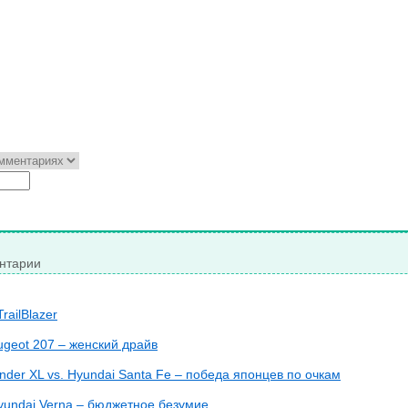
нтарии
railBlazer
ugeot 207 – женский драйв
ander XL vs. Hyundai Santa Fe – победа японцев по очкам
Hyundai Verna – бюджетное безумие