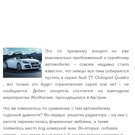
Это по прежнему концепт…но уже
максимально приближенный к серийному
автомобилю – совсем недавно стало
известно, что немцы все-таки собираются
пустить в серию Audi TT Clubsport Quattro
, вот только это будет ограниченная серия или нет – не
сообщается. Дебют концепта состоялся на ежегодном
мероприятии Worthersee, проходящемся в Австрии.
Что же изменилось по сравнению с тем автомобилем
годичной давности? Во-первых, решетка радиатора – на нее с
капота переместилась фирменная эмблема, а также
появилось место под номерной знак. Во-вторых, лобовое
стекло – оно стало выше раза в 2, так что всякие насекомые,