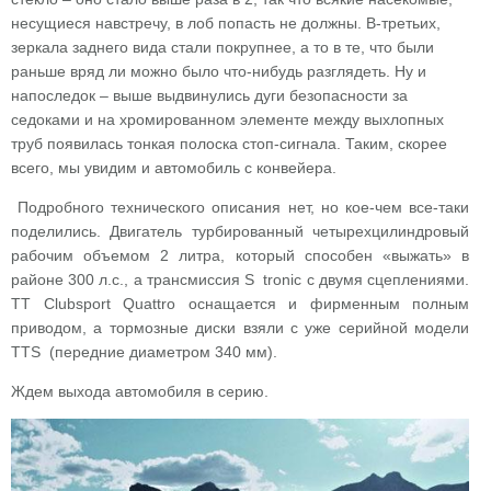
несущиеся навстречу, в лоб попасть не должны. В-третьих,
зеркала заднего вида стали покрупнее, а то в те, что были
раньше вряд ли можно было что-нибудь разглядеть. Ну и
напоследок – выше выдвинулись дуги безопасности за
седоками и на хромированном элементе между выхлопных
труб появилась тонкая полоска стоп-сигнала. Таким, скорее
всего, мы увидим и автомобиль с конвейера.
Подробного технического описания нет, но кое-чем все-таки
поделились. Двигатель турбированный четырехцилиндровый
рабочим объемом 2 литра, который способен «выжать» в
районе 300 л.с., а трансмиссия S tronic с двумя сцеплениями.
TT Clubsport Quattro оснащается и фирменным полным
приводом, а тормозные диски взяли с уже серийной модели
TTS (передние диаметром 340 мм).
Ждем выхода автомобиля в серию.