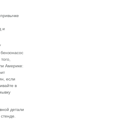
 привычке
д и
У
 бензонасос
того,
ли Америке:
оит
н, если
ивайте в
мывку
вной детали
 стенде.