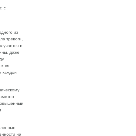
х
: с
 –
одного из
ла тревоги,
случается в
ины, даже
ду
яется
х каждой
зическому
заметно
 повышенный
я
сленные
енности на