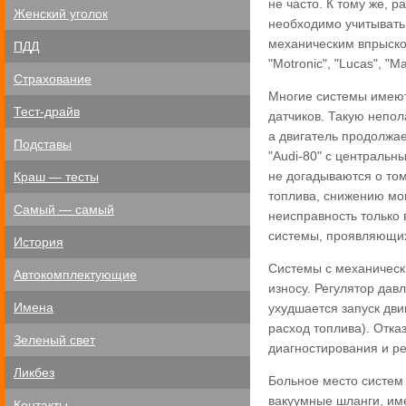
не часто. К тому же, 
Женский уголок
необходимо учитывать
механическим впрыском
ПДД
"Motronic", "Lucas", "Mar
Страхование
Многие системы имеют
Тест-драйв
датчиков. Такую непол
а двигатель продолжае
Подставы
"Audi-80" с централь
не догадываются о том
Краш — тесты
топлива, снижению мо
Самый — самый
неисправность только 
системы, проявляющих
История
Системы с механическ
Автокомплектующие
износу. Регулятор дав
Имена
ухудшается запуск дви
расход топлива). Отка
Зеленый свет
диагностирования и р
Ликбез
Больное место систем
вакуумные шланги, им
Контакты