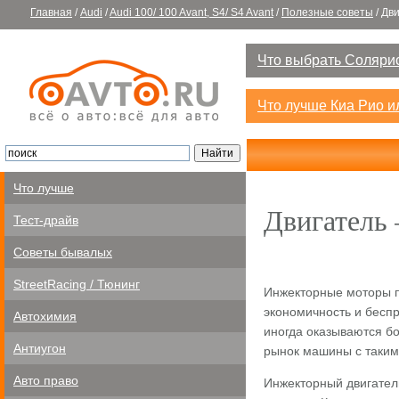
Главная
/
Audi
/
Audi 100/ 100 Avant, S4/ S4 Avant
/
Полезные советы
/
Дви
Что выбрать Солярис
Что лучше Киа Рио 
Что лучше
Двигатель
Тест-драйв
Советы бывалых
StreetRacing / Тюнинг
Инжекторные моторы п
экономичность и бесп
Автохимия
иногда оказываются б
Антиугон
рынок машины с такими
Авто право
Инжекторный двигател