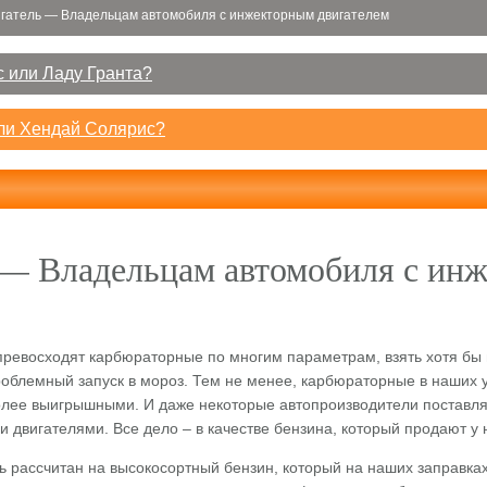
гатель — Владельцам автомобиля с инжекторным двигателем
 или Ладу Гранта?
или Хендай Солярис?
 — Владельцам автомобиля с ин
ревосходят карбюраторные по многим параметрам, взять хотя бы 
роблемный запуск в мороз. Тем не менее, карбюраторные в наших 
олее выигрышными. И даже некоторые автопроизводители поставл
 двигателями. Все дело – в качестве бензина, который продают у 
ь рассчитан на высокосортный бензин, который на наших заправка