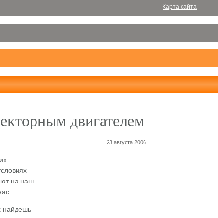
Карта сайта
жекторным двигателем
23 августа 2006
их
условиях
яют на наш
нас.
х найдешь