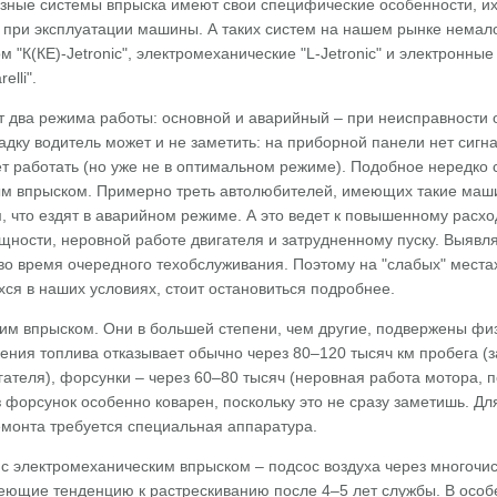
разные системы впрыска имеют свои специфические особенности, и
 при эксплуатации машины. А таких систем на нашем рынке немало
 "К(КЕ)-Jetronic", электромеханические "L-Jetronic" и электронные
elli".
 два режима работы: основной и аварийный – при неисправности 
адку водитель может и не заметить: на приборной панели нет сигна
т работать (но уже не в оптимальном режиме). Подобное нередко 
ным впрыском. Примерно треть автолюбителей, имеющих такие маш
, что ездят в аварийном режиме. А это ведет к повышенному расхо
щности, неровной работе двигателя и затрудненному пуску. Выявл
во время очередного техобслуживания. Поэтому на "слабых" места
ся в наших условиях, стоит остановиться подробнее.
им впрыском. Они в большей степени, чем другие, подвержены фи
ления топлива отказывает обычно через 80–120 тысяч км пробега (
гателя), форсунки – через 60–80 тысяч (неровная работа мотора,
з форсунок особенно коварен, поскольку это не сразу заметишь. Дл
емонта требуется специальная аппаратура.
 с электромеханическим впрыском – подсос воздуха через многочи
еющие тенденцию к растрескиванию после 4–5 лет службы. В особ