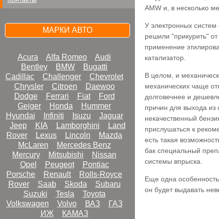
АMW и, в несколько ме
У электронных систем 
МАРКИ АВТО
решили "прикурить" от
применение этилирован
Acura
Alfa Romeo
Audi
катализатор.
Bentley
BMW
Bugatti
В целом, и механичес
Cadillac
Challenger
Chevrolet
Chrysler
Citroen
Daewoo
механических чаще от
Dodge
Ferrari
Fiat
Ford
долговечнее и дешевле
Geiger
Honda
Hummer
причин для выхода из 
Hyundai
Infiniti
Isuzu
Jaguar
некачественный бензин
Jeep
KIA
Lamborghini
Land
прислушаться к реком
Rover
Lexus
Lincoln
Mazda
есть такая возможност
McLaren
Mercedes Benz
бак специальный преп
Mercury
Mitsubishi
Nissan
системы впрыска.
Opel
Peugeot
Pontiac
Porsche
Renault
Rolls-Royce
Еще одна особенность
Rover
Saab
Skoda
Subaru
он будет выдавать нев
Suzuki
Tesla
Toyota
Volkswagen
Volvo
ВАЗ
ГАЗ
ИЖ
КАМАЗ