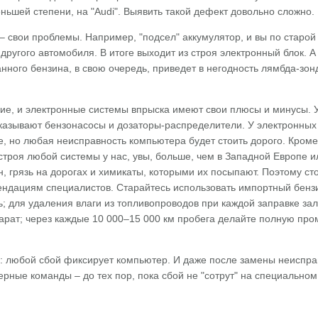
ньшей степени, на "Audi". Выявить такой дефект довольно сложно.
– свои проблемы. Например, "подсел" аккумулятор, и вы по старой
 другого автомобиля. В итоге выходит из строя электронный блок. А
ного бензина, в свою очередь, приведет в негодность лямбда-зон
кие, и электронные системы впрыска имеют свои плюсы и минусы. 
казывают бензонасосы и дозаторы-распределители. У электронных
, но любая неисправность компьютера будет стоить дорого. Кроме 
строя любой системы у нас, увы, больше, чем в Западной Европе и
, грязь на дорогах и химикаты, которыми их посыпают. Поэтому ст
ендациям специалистов. Старайтесь использовать импортный бензи
ь; для удаления влаги из топливопроводов при каждой заправке зал
арат; через каждые 10 000–15 000 км пробега делайте полную про
: любой сбой фиксирует компьютер. И даже после замены неиспра
ерные команды – до тех пор, пока сбой не "сотрут" на специальном