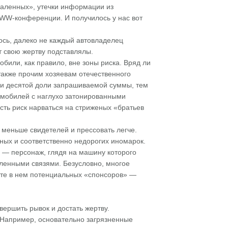
саленных», утечки информации из
WWW-конференции. И получилось у нас вот
ось, далеко не каждый автовладелец
т свою жертву подставлялы.
били, как правило, вне зоны риска. Вряд ли
также прочим хозяевам отечественного
я и десятой доли запрашиваемой суммы, тем
томобилей с наглухо затонированными
ть риск нарваться на стриженых «братьев
— меньше свидетелей и прессовать легче.
нных и соответственно недорогих иномарок.
 — персонаж, глядя на машину которого
деленными связями. Безусловно, многое
дите в нем потенциальных «спонсоров» —
ершить рывок и достать жертву.
. Например, основательно загрязненные