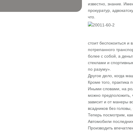
известно, знание. Им
прокуратур, адвокатс
что.
стоит беспокоиться и 
потрепанного транспор
более с собой, а день
стеклами и спортивны
по разуму».
Другое дело, когда ма
Кроме того, практика 
Иными словами, на ро
можно предположить, ч
зависит и от манеры в
всадников без головы,
Теперь посмотрим, как
Автомобили последних
Производить впечатлен