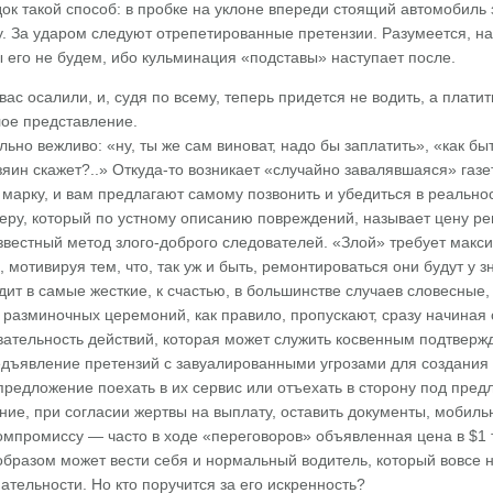
док такой способ: в пробке на уклоне впереди стоящий автомобиль 
ку. За ударом следуют отрепетированные претензии. Разумеется, н
 его не будем, ибо кульминация «подставы» наступает после.
вас осалили, и, судя по всему, теперь придется не водить, а плати
лое представление.
льно вежливо: «ну, ты же сам виноват, надо бы заплатить», «как б
зяин скажет?..» Откуда-то возникает «случайно завалявшаяся» га
марку, и вам предлагают самому позвонить и убедиться в реально
еру, который по устному описанию повреждений, называет цену ре
звестный метод злого-доброго следователей. «Злой» требует макс
мотивируя тем, что, так уж и быть, ремонтироваться они будут у з
дит в самые жесткие, к счастью, в большинстве случаев словесные
разминочных церемоний, как правило, пропускают, сразу начиная с
вательность действий, которая может служить косвенным подтверж
редъявление претензий с завуалированными угрозами для создания
редложение поехать в их сервис или отъехать в сторону под предл
ие, при согласии жертвы на выплату, оставить документы, мобиль
компромиссу — часто в ходе «переговоров» объявленная цена в $1 
бразом может вести себя и нормальный водитель, который вовсе н
тельности. Но кто поручится за его искренность?