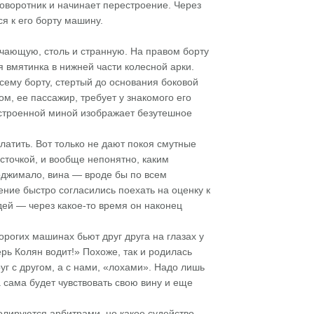
поворотник и начинает перестроение. Через
я к его борту машину.
учающую, столь и странную. На правом борту
 вмятинка в нижней части колесной арки.
ему борту, стертый до основания боковой
м, ее пассажир, требует у знакомого его
строенной миной изображает безутешное
латить. Вот только не дают покоя смутные
точкой, и вообще непонятно, каким
оджимало, вина — вроде бы по всем
ние быстро согласились поехать на оценку к
дей — через какое-то время он наконец
орогих машинах бьют друг друга на глазах у
рь Колян водит!» Похоже, так и родилась
уг с другом, а с нами, «лохами». Надо лишь
 сама будет чувствовать свою вину и еще
лируются арбитрами, но какое судейство