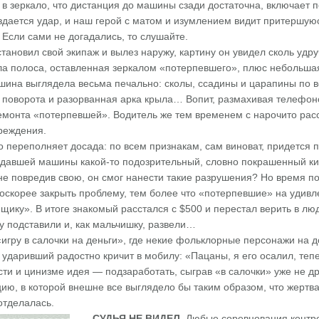
 в зеркало, что дистанция до машины сзади достаточна, включает 
здается удар, и наш герой с матом и изумлением видит притершуюс
Если сами не догадались, то слушайте.
тановил свой экипаж и вылез наружу, картину он увидел сколь удр
ла полоса, оставленная зеркалом «потерпевшего», плюс небольшая
ина выглядела весьма печально: сколы, ссадины и царапины по вс
 поворота и разорванная арка крыла… Вопит, размахивая телефоно
монта «потерпевшей». Водитель же тем временем с нарочито рас
реждения.
 переполняет досада: по всем признакам, сам виноват, придется п
адавшей машины какой-то подозрительный, словно покрашенный кис
не повредив свою, он смог нанести такие разрушения? Но время п
оскорее закрыть проблему, тем более что «потерпевшие» на удивле
ику». В итоге знакомый расстался с $500 и перестал верить в лю
ту подставили и, как мальчишку, развели…
игру в салочки на деньги», где некие фольклорные персонажи на д
 ударивший радостно кричит в мобилу: «Пацаны, я его осалил, тепе
сти и цинизме идея — подзаработать, сыграв «в салочки» уже не др
ию, в которой внешне все выглядело бы таким образом, что жертва
отделалась.
СУДЬЯ НЕ ВИДЕЛ.
Любые соревнования контро