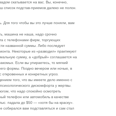
задом скатывается на вас. Вы, конечно,
аш список подстав-приемов далеко не полон.
ть. Для того чтобы вы это лучше поняли, вам
ыть, машина не наша, надо срочно
зета с телефонами фирм, торгующих
сти названной суммы. Либо последует
монта. Некоторые из «разводил» практикуют
имальную сумму, а «добрый» соглашается на
накомых. Если вы упираетесь, то мягкий
, его формы. Поздно вечером или ночью, в
 откровенных и конкретных угроз.
дением того, что вы имеете дело именно с
 психологического дискомфорта у жертвы.
огом, что надо спокойно осмотреть
ный телефон или автомобиль в качестве
тыс. падала до $50 — «хотя бы на краску».
е собирался вам подставляться и сам стал