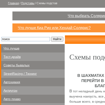
Главная
/
Подставы
/
Схемы подстав
Что выбрать Солярис
Что лучше Киа Рио или Хендай Солярис?
Что лучше
Схемы под
Тест-драйв
Советы бывалых
StreetRacing / Тюнинг
В ШАХМАТАХ
ПЕРЕЙТИ В
Автохимия
БЛАГ
Антиугон
В
тот неладный день н
выучена наизусть, все
Авто право
больше всего, в средн