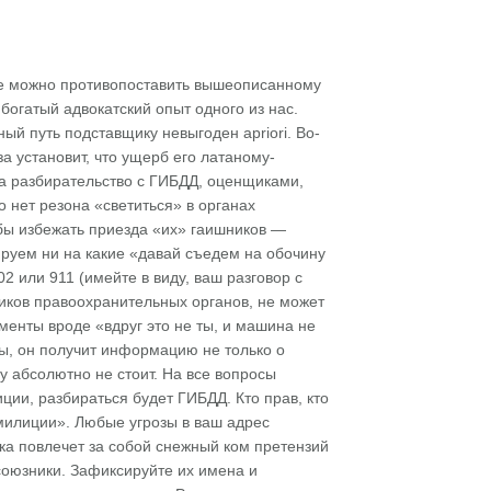
 же можно противопоставить вышеописанному
богатый адвокатский опыт одного из нас.
ый путь подставщику невыгоден apriori. Во-
а установит, что ущерб его латаному-
на разбирательство с ГИБДД, оценщиками,
о нет резона «светиться» в органах
бы избежать приезда «их» гаишников —
ируем ни на какие «давай съедем на обочину
2 или 911 (имейте в виду, ваш разговор с
ников правоохранительных органов, не может
ументы вроде «вдруг это не ты, и машина не
ты, он получит информацию не только о
у абсолютно не стоит. На все вопросы
ции, разбираться будет ГИБДД. Кто прав, кто
милиции». Любые угрозы в ваш адрес
а повлечет за собой снежный ком претензий
оюзники. Зафиксируйте их имена и