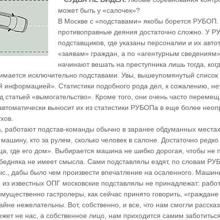
может быть у «салочек»?
В Москве с «подставами» якобы борется РУБОП.
противоправные деяния достаточно сложно. У Р
подставщиков, где указаны персоналии и их авто
«заявам» граждан, а по «агентурным сведениям»
начинают вешать на преступника лишь тогда, ког
имается исключительно подставами. Увы, вышеупомянутый список ж
 информацией». Статистики подобного рода дел, к сожалению, не
д статьей «вымогательство». Кроме того, они очень часто переме
 автоматически выносит их из статистики РУБОПа в еще более н
хов.
 работают подстав-команды обычно в заранее обдуманных местах,
 машину, кто за рулем, сколько человек в салоне. Достаточно редк
ица, где его дом». Выбирается машина не шибко дорогая, чтобы не 
бедняка не имеет смысла. Сами подставлялы ездят, по словам Р
с., дабы было чем произвести впечатление на осаленного. Машины
о из известных ОПГ московские подставлялы не принадлежат: рабо
мущественно гастролеры, как сейчас принято говорить, «граждане
айне нежелательны. Вот, собственно, и все, что нам смогли рассказ
жет не нас, а собственное лицо, нам приходится самим заботиться 