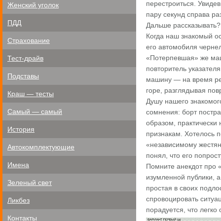
перестроиться. Увидев
Женский уголок
пару секунд справа ра
ПДД
Дальше рассказывать? 
Когда наш знакомый ос
Страхование
его автомобиля черне
«Потерпевшая» же маш
Тест-драйв
повторитель указателя
Подставы
машину — на время ре
горе, разглядывая пов
Краш — тесты
Душу нашего знакомого
Самый — самый
сомнения: борт постр
образом, практически 
История
признакам. Хотелось п
«независимому жестянщ
Автокомплектующие
понял, что его попрос
Имена
Помните анекдот про «
изумленной публики, а
Зеленый свет
простая в своих подло
спровоцировать ситуац
Ликбез
порадуется, что легко 
Контакты