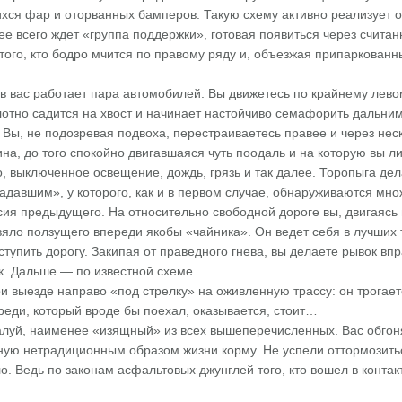
ся фар и оторванных бамперов. Такую схему активно реализует од
рее всего ждет «группа поддержки», готовая появиться через счит
ого, кто бодро мчится по правому ряду и, объезжая припаркованн
в вас работает пара автомобилей. Вы движетесь по крайнему левому
отно садится на хвост и начинает настойчиво семафорить дальни
 Вы, не подозревая подвоха, перестраиваетесь правее и через неск
а, до того спокойно двигавшаяся чуть поодаль и на которую вы л
, выключенное освещение, дождь, грязь и так далее. Торопыга делае
адавшим», у которого, как и в первом случае, обнаруживаются мн
сия предыдущего. На относительно свободной дороге вы, двигаясь
вяло ползущего впереди якобы «чайника». Он ведет себя в лучших
ступить дорогу. Закипая от праведного гнева, вы делаете рывок впр
к. Дальше — по известной схеме.
и выезде направо «под стрелку» на оживленную трассу: он трогаетс
ереди, который вроде бы поехал, оказывается, стоит…
луй, наименее «изящный» из всех вышеперечисленных. Вас обгоняю
ую нетрадиционным образом жизни корму. Не успели оттормозиться
ло. Ведь по законам асфальтовых джунглей того, кто вошел в контак