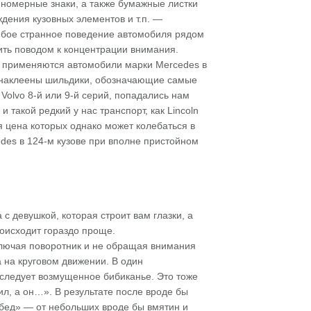
 номерные знаки, а также бумажные листки
дения кузовных элементов и т.п. —
юбое странное поведение автомобиля рядом
ить поводом к концентрации внимания.
то применяются автомобили марки Mercedes в
ь наклеены шильдики, обозначающие самые
 Volvo 8-й или 9-й серий, попадались нам
 такой редкий у нас транспорт, как Lincoln
я цена которых однако может колебаться в
edes в 124-м кузове при вполне пристойном
с девушкой, которая строит вам глазки, а
роисходит гораздо проще.
включая поворотник и не обращая внимания
 на круговом движении. В один
 следует возмущенное бибиканье. Это тоже
ил, а он…». В результате после вроде бы
«бед» — от небольших вроде бы вмятин и