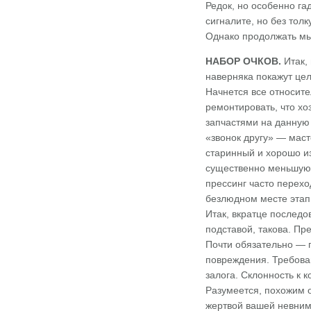
Редок, но особенно га
сигналите, но без тол
Однако продолжать мы
НАБОР ОЧКОВ.
Итак, 
наверняка покажут це
Начнется все относите
ремонтировать, что хо
запчастями на данную 
«звонок другу» — маст
старинный и хорошо и
существенно меньшую, 
прессинг часто перехо
безлюдном месте этап 
Итак, вкратце последо
подставой, такова. П
Почти обязательно — п
повреждения. Требован
залога. Склонность к 
Разумеется, похожим о
жертвой вашей невнима