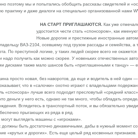
енно поэтому мы и попытались обобщить рассказы свидетелей и «о
кую практику и даже диалоги на специально организованной нами 
НА СТАРТ ПРИГЛАШАЮТСЯ.
Как уже отмечал
удостоится чести стать «спонсором», как именую
Новые дорогие и престижные иностранные автомо
владельцу ВАЗ-2104, осевшему под грузом рассады и семейства, а 
та. По преступной логике, у таких людей скорее всего не окажетс
ги надо получить как можно скорее. У новеньких отечественных ав
ми дисками также мало шансов быть «приглашенными к танцу» — ес
шина просто новая, без наворотов, да еще и водитель в ней один 
показывает, что в «салочки» охотно играют с владельцами подержа
ль «спонсора» лучше всего подходит пресловутый «средний класс»
то деньги у него есть, однако не так много, чтобы обладать опре
ождения. Вглядитесь в транспортный поток, и вы обязательно уви
 беспечно прыгающих из ряда в ряд.
 могут выглядеть машины с «игроками».
 должны быть достаточно динамичными, дабы в нужный момент сов
ие «крутых и дорогих». Есть еще целый ряд косвенных признаков