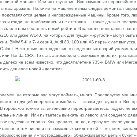
но чистой машине. Или их отсутствие. Всевозможные нероссийские
ны насторожить. Наличие на машине явных следов ремонта, повреж
не подставляются целые и неповрежденные машины. Кроме того, л
ва и сзади, не приближаясь и не отставая — также должно послуж
зволили нам составить некий рейтинг. В качестве подставных час
W210 или даже W140, на которых для пущей «крутости» могут быт
ии. BMW 5-й и 7-й серий, Audi 80, 100 или А6 первых лет выпуска,
i Galant. Некоторые пострадавшие от подставных аварий упоминали и
rus или Honda CRX. То есть автомобили с имиджем дорогих, реальна
ь далеко не всем известно, что десятилетние 735-й BMW или Merc
оить дешевле новой «десятки».
иемов, на которые вас могут поймать, много. Пресловутая машина 
зжаете в едущий впереди автомобиль — сказки для дураков. Все п
 В городской толчее вы интенсивно перестраиваетесь, подчас не 
льные линии. Или пытаетесь выехать из левого или среднего ряда
ас подсекают справа. Как правило, не до, а сразу же после удара
читанная в том числе и на возможных свидетелей — «я, мол, сигнал
 соприкосновения у «пострадавшего» обнаруживается целый букет 