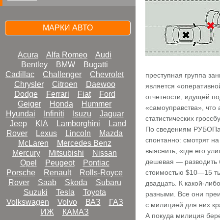
МАРКИ АВТО
Acura
Alfa Romeo
Audi
Bentley
BMW
Bugatti
Cadillac
Challenger
Chevrolet
преступная группа зан
Chrysler
Citroen
Daewoo
является «оперативной
Dodge
Ferrari
Fiat
Ford
отчетности, идущей по
Geiger
Honda
Hummer
«самоуправства», что
Hyundai
Infiniti
Isuzu
Jaguar
статистических гроссбу
Jeep
KIA
Lamborghini
Land
По сведениям РУБОПа,
Rover
Lexus
Lincoln
Mazda
спонтанно: смотрят на
McLaren
Mercedes Benz
выяснить, «где его ул
Mercury
Mitsubishi
Nissan
дешевая — разводить 
Opel
Peugeot
Pontiac
Porsche
Renault
Rolls-Royce
стоимостью $10—15 ты
Rover
Saab
Skoda
Subaru
двадцать. К какой-либ
Suzuki
Tesla
Toyota
разными. Все они преи
Volkswagen
Volvo
ВАЗ
ГАЗ
с милицией для них кр
ИЖ
КАМАЗ
А покуда милиция бере