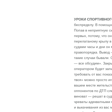
УРОКИ СПОРТИВНОГ
беспределу. В помощни
Попав в неприятную си
первых, потому, что о
перелатаному крылу в
судами часы и дни он 
правопорядка. Вывод 
такие случаи бывали. 
— все обсудим». Закры
оператором будет запи
требовать от вас пока
твоя» можно просто иг
вашем месте жительств
оппонентов по ДТП сле
виноват — решат в су
чреваты адекватными 
и выкачивания из вас