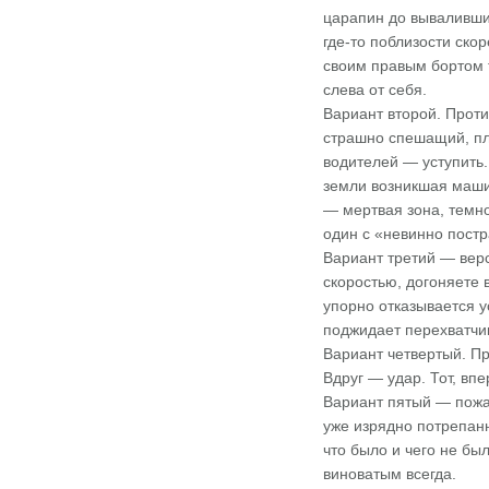
царапин до вываливших
где-то поблизости ско
своим правым бортом т
слева от себя.
Вариант второй. Проти
страшно спешащий, пл
водителей — уступить.
земли возникшая машин
— мертвая зона, темно
один с «невинно постр
Вариант третий — вер
скоростью, догоняете 
упорно отказывается у
поджидает перехватчи
Вариант четвертый. Пр
Вдруг — удар. Тот, вп
Вариант пятый — пожа
уже изрядно потрепанн
что было и чего не бы
виноватым всегда.