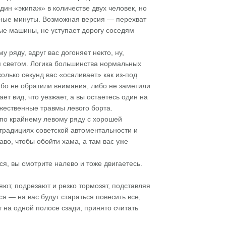
ин «экипаж» в количестве двух человек, но
анные минуты. Возможная версия — перехват
ые машины, не уступает дорогу соседям
 ряду, вдруг вас догоняет некто, ну,
м светом. Логика большинства нормальных
олько секунд вас «осаливает» как из-под
ибо не обратили внимания, либо не заметили
т вид, что уезжает, а вы остаетесь один на
ожественные травмы левого борта.
 по крайнему левому ряду с хорошей
 традициях советской автоментальности и
аво, чтобы обойти хама, а там вас уже
я, вы смотрите налево и тоже двигаетесь.
т, подрезают и резко тормозят, подставляя
 — на вас будут стараться повесить все,
т на одной полосе сзади, принято считать