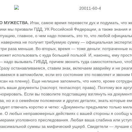
О МУЖЕСТВА.
Итак, самое время перевести дух и подумать, что
ки мы призвали ПДД, УК Российской Федерации, а также знания и 
туацию, главное, о чем надо помнить, это то, что любой официальн
н наверняка не получит требуемую сумму — официальная экспертиз
 три раза меньше. Во-вторых, время — тоже деньги: потраченные 
может использовать с куда большей пользой. И, наконец, ему прост
— надо вызывать ГИБДД, причем звонить туда самостоятельно, что
Сразу останавливаемся, ставим знак, включаем аварийку и не реаг
ваемся в автомобиле, если его состояние это позволяет и звоним 0
сан на пленку). Еще нелишне запомнить, что никто, кроме сотруд
зать ваши документы (паспорт, техпаспорт, права). Поэтому все арг
норировать. Если вы позволите подставщику взглянуть на докумен
а, но и о семейном положении и других деталях, знать которые ем
дует отвечать коротко и четко: «Документы предъявлю только мили
де. О любых неправомерных действиях с вашей стороны я сообщу 
мерами уголовного преследования. Любая ваша слабина или уступк
 максимальной суммы за мифический ущерб. Свидетели — лучшие с