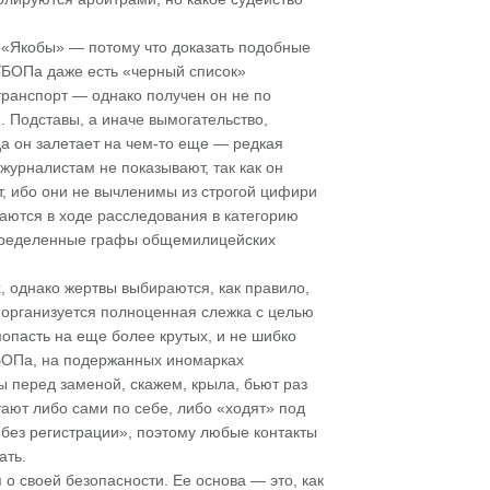
 «Якобы» — потому что доказать подобные
УБОПа даже есть «черный список»
транспорт — однако получен он не по
. Подставы, а иначе вымогательство,
да он залетает на чем-то еще — редкая
урналистам не показывают, так как он
т, ибо они не вычленимы из строгой цифири
щаются в ходе расследования в категорию
еопределенные графы общемилицейских
 однако жертвы выбираются, как правило,
о организуется полноценная слежка с целью
попасть на еще более крутых, и не шибко
УБОПа, на подержанных иномарках
 перед заменой, скажем, крыла, бьют раз
тают либо сами по себе, либо «ходят» под
 без регистрации», поэтому любые контакты
ать.
о своей безопасности. Ее основа — это, как