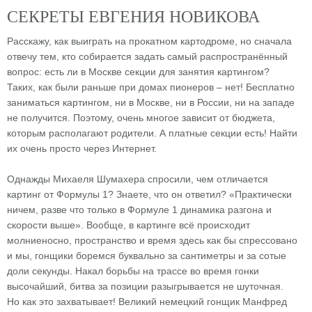
СЕКРЕТЫ ЕВГЕНИЯ НОВИКОВА
Расскажу, как выиграть на прокатном картодроме, но сначала
отвечу тем, кто собирается задать самый распространённый
вопрос: есть ли в Москве секции для занятия картингом?
Таких, как были раньше при домах пионеров – нет! Бесплатно
заниматься картингом, ни в Москве, ни в России, ни на западе
не получится. Поэтому, очень многое зависит от бюджета,
которым располагают родители. А платные секции есть! Найти
их очень просто через Интернет.
Однажды Михаеля Шумахера спросили, чем отличается
картинг от Формулы 1? Знаете, что он ответил? «Практически
ничем, разве что только в Формуле 1 динамика разгона и
скорости выше». Вообще, в картинге всё происходит
молниеносно, пространство и время здесь как бы спрессовано
и мы, гонщики боремся буквально за сантиметры и за сотые
доли секунды. Накал борьбы на трассе во время гонки
высочайший, битва за позиции разыгрывается не шуточная.
Но как это захватывает! Великий немецкий гонщик Манфред