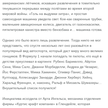
американских лётчиков, искавших развлечения в томительно
тянувшихся перерывах между полётами во время второй
мировой войны. «Голь на выдумки хитра», и простая
самоходная машинка увидела свет. Кое-как сваренные трубки,
маленькие авиационные колеса, двигатель от газонокасилки,
пятилитровая канистра вместо бензобака и… машинка готова.
Однако это было всего лишь развлечение. Тогда никто не мог
представить, что спустя несколько лет оно разовьётся в
популярный вид автоспорта, который даст миру много великих
гонщиков. В Формулу 1 начали попадать те пилоты, кто ещё в
детстве преуспевал в картинге: Рубенс Барикелло, Айртон
Сена, Мика Сало, Джанни Морбиделли, Андреа де Чезарис,
Йос Ферстаппен, Микка Хаккинен, Оливер Панис, Дэвид
Култхард, Аллесандро Занарди, Джонни Херберт, Хейнц
Харальд Френцен, и, наконец, Ральф и Михаель Шумахеры…
Внушительный список получился!
Инициатива исходила от Арта Ингельса, механика отделения
фирмы «Куртис крафт компанм» в Глендейле, которая