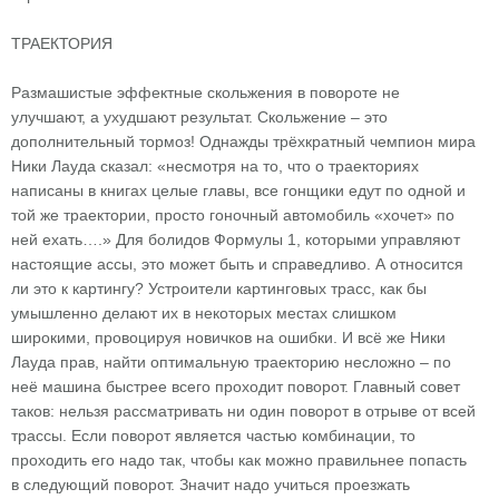
ТРАЕКТОРИЯ
Размашистые эффектные скольжения в повороте не
улучшают, а ухудшают результат. Скольжение – это
дополнительный тормоз! Однажды трёхкратный чемпион мира
Ники Лауда сказал: «несмотря на то, что о траекториях
написаны в книгах целые главы, все гонщики едут по одной и
той же траектории, просто гоночный автомобиль «хочет» по
ней ехать….» Для болидов Формулы 1, которыми управляют
настоящие ассы, это может быть и справедливо. А относится
ли это к картингу? Устроители картинговых трасс, как бы
умышленно делают их в некоторых местах слишком
широкими, провоцируя новичков на ошибки. И всё же Ники
Лауда прав, найти оптимальную траекторию несложно – по
неё машина быстрее всего проходит поворот. Главный совет
таков: нельзя рассматривать ни один поворот в отрыве от всей
трассы. Если поворот является частью комбинации, то
проходить его надо так, чтобы как можно правильнее попасть
в следующий поворот. Значит надо учиться проезжать