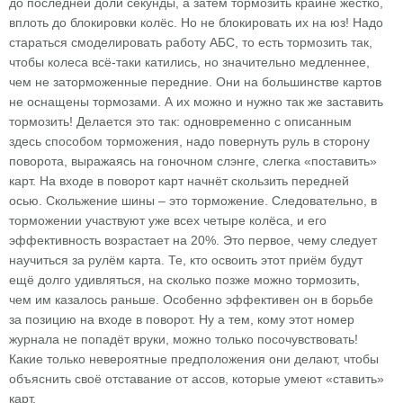
до последней доли секунды, а затем тормозить крайне жёстко,
вплоть до блокировки колёс. Но не блокировать их на юз! Надо
стараться смоделировать работу АБС, то есть тормозить так,
чтобы колеса всё-таки катились, но значительно медленнее,
чем не заторможенные передние. Они на большинстве картов
не оснащены тормозами. А их можно и нужно так же заставить
тормозить! Делается это так: одновременно с описанным
здесь способом торможения, надо повернуть руль в сторону
поворота, выражаясь на гоночном слэнге, слегка «поставить»
карт. На входе в поворот карт начнёт скользить передней
осью. Скольжение шины – это торможение. Следовательно, в
торможении участвуют уже всех четыре колёса, и его
эффективность возрастает на 20%. Это первое, чему следует
научиться за рулём карта. Те, кто освоить этот приём будут
ещё долго удивляться, на сколько позже можно тормозить,
чем им казалось раньше. Особенно эффективен он в борьбе
за позицию на входе в поворот. Ну а тем, кому этот номер
журнала не попадёт вруки, можно только посочувствовать!
Какие только невероятные предположения они делают, чтобы
объяснить своё отставание от ассов, которые умеют «ставить»
карт.