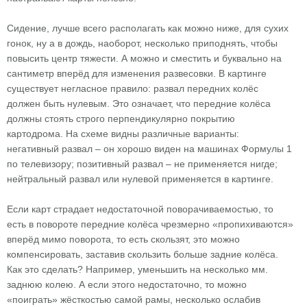
Сидение, лучше всего располагать как можно ниже, для сухих
гонок, ну а в дождь, наоборот, несколько приподнять, чтобы
повысить центр тяжести. А можно и сместить и буквально на
сантиметр вперёд для изменения развесовки. В картинге
существует негласное правило: развал передних колёс
должен быть нулевым. Это означает, что передние колёса
должны стоять строго перпендикулярно покрытию
картодрома. На схеме видны различные варианты:
негативный развал – он хорошо виден на машинах Формулы 1
по телевизору; позитивный развал – не применяется нигде;
нейтральный развал или нулевой применяется в картинге.
Если карт страдает недостаточной поворачиваемостью, то
есть в повороте передние колёса чрезмерно «пропихиваются»
вперёд мимо поворота, то есть скользят, это можно
компенсировать, заставив скользить больше задние колёса.
Как это сделать? Например, уменьшить на несколько мм.
заднюю колею. А если этого недостаточно, то можно
«поиграть» жёсткостью самой рамы, несколько ослабив