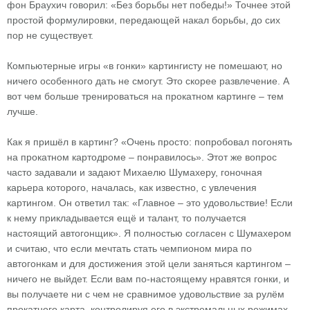
фон Браухич говорил: «Без борьбы нет победы!» Точнее этой
простой формулировки, передающей накал борьбы, до сих
пор не существует.
Компьютерные игры «в гонки» картингисту не помешают, но
ничего особенного дать не смогут. Это скорее развлечение. А
вот чем больше тренироваться на прокатном картинге – тем
лучше.
Как я пришёл в картинг? «Очень просто: попробовал погонять
на прокатном картодроме – понравилось». Этот же вопрос
часто задавали и задают Михаелю Шумахеру, гоночная
карьера которого, началась, как известно, с увлечения
картингом. Он ответил так: «Главное – это удовольствие! Если
к нему прикладывается ещё и талант, то получается
настоящий автогонщик». Я полностью согласен с Шумахером
и считаю, что если мечтать стать чемпионом мира по
автогонкам и для достижения этой цели заняться картингом –
ничего не выйдет. Если вам по-настоящему нравятся гонки, и
вы получаете ни с чем не сравнимое удовольствие за рулём
прокатного карта, контролируя его в экстремальных режимах,