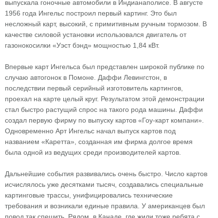
выпускала гоночные автомобили в Индианаполисе. В августе
1956 года Ингельс построил первый картинг. Это был
несложный карт, высокий, с примитивным ручным тормозом. В
качестве силовой установки использовался двигатель от
газонокосилки «Уэст бэнд» мощностью 1,84 кВт.
Впервые карт Ингельса был представлен широкой публике по
случаю автогонок в Помоне. Даффи Левингстон, в
последствии первый серийный изготовитель картингов,
проехал на карте целый круг. Результатом этой демонстрации
стал быстро растущий спрос на такого рода машины. Даффи
создал первую фирму по выпуску картов «Гоу-карт компани».
Одновременно Арт Ингельс начал выпуск картов под
названием «Каретта», созданная им фирма долгое время
была одной из ведущих среди производителей картов.
Дальнейшие события развивались очень быстро. Число картов
исчислялось уже десятками тысяч, создавались специальные
картинговые трассы, унифицировались технические
требования и возникали единые правила. У американцев был
повод так спешить. Рядом, в Канаде, где жили тоже ребята с