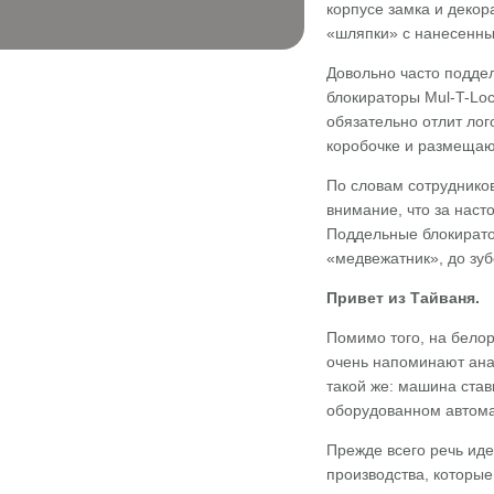
корпусе замка и декор
«шляпки» с нанесенны
Довольно часто подде
блокираторы Mul-T-Lo
обязательно отлит ло
коробочке и размещают
По словам сотруднико
внимание, что за наст
Поддельные блокиратор
«медвежатник», до зуб
Привет из Тайваня.
Помимо того, на белор
очень напоминают анал
такой же: машина став
оборудованном автома
Прежде всего речь иде
производства, которые