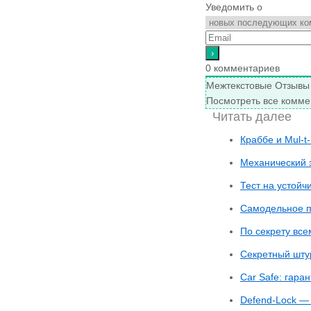
Уведомить о
0
комментариев
Межтекстовые Отзывы
Посмотреть все комме
Читать далее
Краббе и Mul-t-
Механический 
Тест на устойч
Самодельное п
По секрету вс
Секретный шт
Car Safe: гара
Defend-Lock — 