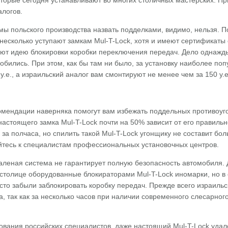
которые сегодня устанавливают во многих столичных мастерских. Пр
алогов.
ы польского производства назвать подделками, видимо, нельзя. По
есколько уступают замкам Mul-T-Lock, хотя и имеют сертификаты 
уют идею блокировки коробки переключения передач. Дело однажды
 добились. При этом, как бы там ни было, за установку наиболее по
у.е., а израильский аналог вам смонтируют не менее чем за 150 у.е
омендации наверняка помогут вам избежать поддельных противоуг
 настоящего замка Mul-T-Lock почти на 50% зависит от его правиль
 за полчаса, но спилить такой Mul-T-Lock угонщику не составит бол
тесь к специалистам профессиональных установочных центров.
аленая система не гарантирует полную безопасность автомобиля. 
 столице оборудованные блокираторами Mul-T-Lock иномарки, но в
то забыли заблокировать коробку передач. Прежде всего израильс
, так как за несколько часов при наличии современного слесарног
ования российских специалистов, даже настоящий Mul-T-Lock удало