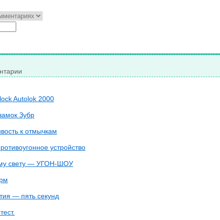
нтарии
lock Autolok 2000
замок Зубр
ивость к отмычкам
ротивоугонное устройство
ему свету — УГОН-ШОУ
урм
нтия — пять секунд
тест.