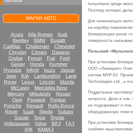
популярна среди автол
Поэтому интерес дельц
МАРКИ АВТО
Для начинающих автол
на коробку переключе
блокирующая рычаг ст
Acura
Alfa Romeo
Audi
Bentley
BMW
Bugatti
поверхности оказываю
Cadillac
Challenger
Chevrolet
Польский «Мультило
Chrysler
Citroen
Daewoo
Dodge
Ferrari
Fiat
Ford
При установке блокира
Geiger
Honda
Hummer
ООО «Люмарин» Олега 
Hyundai
Infiniti
Isuzu
Jaguar
систем MVP-52. Произв
Jeep
KIA
Lamborghini
Land
Technologies Ltd., а 
Rover
Lexus
Lincoln
Mazda
McLaren
Mercedes Benz
Поддельные противоуго
Mercury
Mitsubishi
Nissan
непросто. Дело в том,
Opel
Peugeot
Pontiac
не подозревают о том,
Porsche
Renault
Rolls-Royce
Rover
Saab
Skoda
Subaru
оборудованную этим я
Suzuki
Tesla
Toyota
При установке блокира
Volkswagen
Volvo
ВАЗ
ГАЗ
снабжен выштампованн
ИЖ
КАМАЗ