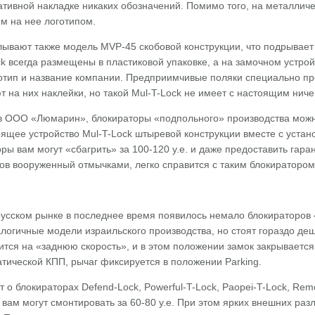
ативной накладке никаких обозначений. Помимо того, на металличе
м на нее логотипом.
лывают также модель MVP-45 скобовой конструкции, что подрывает
ck всегда размещены в пластиковой упаковке, а на замочном устр
готип и название компании. Предприимчивые поляки специально пр
 на них наклейки, но такой Mul-T-Lock не имеет с настоящим ниче
в ООО «Люмарин», блокираторы «подпольного» производства можно
оящее устройство Mul-T-Lock штыревой конструкции вместе с устан
ы вам могут «сбагрить» за 100-120 у.е. и даже предоставить гар
ов вооруженный отмычками, легко справится с таким блокиратором
усском рынке в последнее время появилось немало блокираторов 
огичные модели израильского производства, но стоят гораздо деш
ится на «заднюю скорость», и в этом положении замок закрывается
тической КПП, рычаг фиксируется в положении Parking.
т о блокираторах Defend-Lock, Powerful-T-Lock, Paopei-T-Lock, Re
 вам могут смонтировать за 60-80 у.е. При этом ярких внешних раз