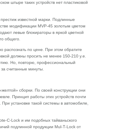
ском штыре таких устройств нет пластиковой
 престиж известной марки. Подлинные
ойстве модификации MVP-45 золотым цветом
одают левые блокираторы в яркой цветной
го общего.
 распознать по цене. При этом обратите
овкой должны просить не менее 150-210 у.е.
антию. Но, повторю, профессиональный
 за считанные минуты.
«желтой» сборки. По своей конструкции они
евле. Принцип работы этих устройств почти
. При установке такой системы в автомобиле,
mote-C-Lock и им подобных тайваньского
личий подлинной продукции Mul-T-Lock от