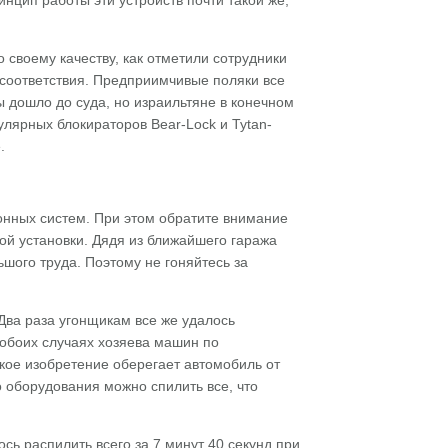
инцип работы эти устройств почти такой же,
 своему качеству, как отметили сотрудники
соответствия. Предприимчивые поляки все
 дошло до суда, но израильтяне в конечном
пулярных блокираторов Bear-Lock и Tytan-
.
онных систем. При этом обратите внимание
ной установки. Дядя из ближайшего гаража
ьшого труда. Поэтому не гоняйтесь за
Два раза угонщикам все же удалось
 обоих случаях хозяева машин по
кое изобретение оберегает автомобиль от
о оборудования можно спилить все, что
сь распилить всего за 7 минут 40 секунд при