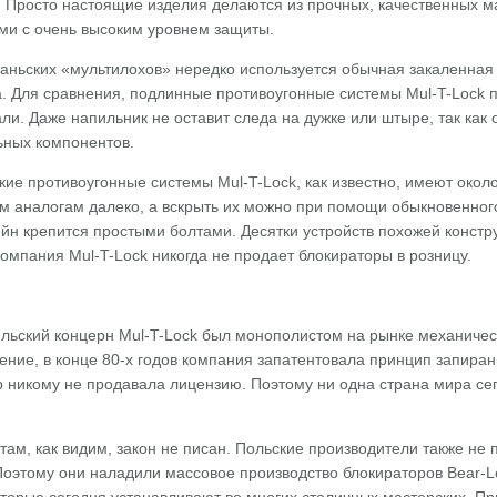
. Просто настоящие изделия делаются из прочных, качественных 
и с очень высоким уровнем защиты.
аньских «мультилохов» нередко используется обычная закаленная 
да. Для сравнения, подлинные противоугонные системы Mul-T-Lock
али. Даже напильник не оставит следа на дужке или штыре, так как 
ных компонентов.
е противоугонные системы Mul-T-Lock, как известно, имеют около
м аналогам далеко, а вскрыть их можно при помощи обыкновенного
йн крепится простыми болтами. Десятки устройств похожей констр
 компания Mul-T-Lock никогда не продает блокираторы в розницу.
ильский концерн Mul-T-Lock был монополистом на рынке механичес
ение, в конце 80-х годов компания запатентовала принцип запира
р никому не продавала лицензию. Поэтому ни одна страна мира се
м, как видим, закон не писан. Польские производители также не п
Поэтому они наладили массовое производство блокираторов Bear-Loc