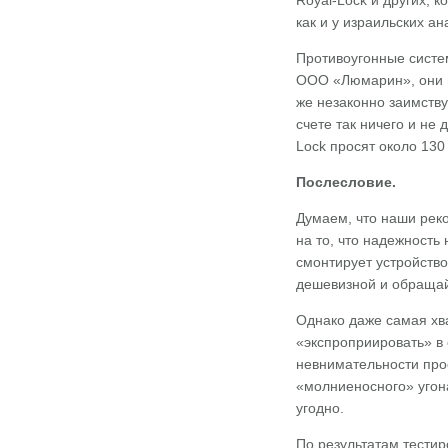
Royal-Lock и других, 
как и у израильских ан
Противоугонные систем
ООО «Люмарин», они н
же незаконно заимств
счете так ничего и не
Lock просят около 130 
Послесловие.
Думаем, что наши рек
на то, что надежность
смонтирует устройство
дешевизной и обращай
Однако даже самая хв
«экспроприировать» в
невнимательности прос
«молниеносного» угона
угодно.
По результатам тестир