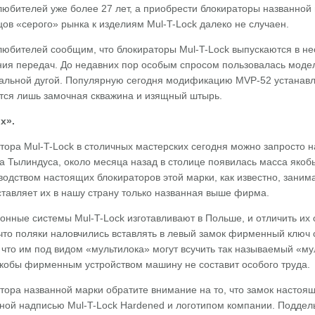
юбителей уже более 27 лет, а приобрести блокираторы названной 
ов «серого» рынка к изделиям Mul-T-Lock далеко не случаен.
юбителей сообщим, что блокираторы Mul-T-Lock выпускаются в не
ния передач. До недавних пор особым спросом пользовалась модел
альной дугой. Популярную сегодня модификацию MVP-52 устанавли
тся лишь замочная скважина и изящный штырь.
х».
тора Mul-T-Lock в столичных мастерских сегодня можно запросто 
Тылиндуса, около месяца назад в столице появилась масса яко
одством настоящих блокираторов этой марки, как известно, заним
поставляет их в нашу страну только названная выше фирма.
нные системы Mul-T-Lock изготавливают в Польше, и отличить их 
 что поляки наловчились вставлять в левый замок фирменный ключ
 что им под видом «мультилока» могут всучить так называемый «м
кобы фирменным устройством машину не составит особого труда.
тора названной марки обратите внимание на то, что замок настоя
ой надписью Mul-T-Lock Hardened и логотипом компании. Поддел