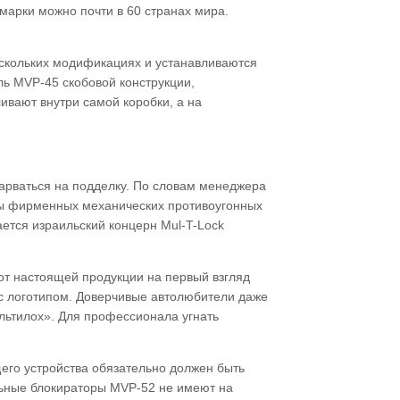
марки можно почти в 60 странах мира.
скольких модификациях и устанавливаются
ь MVP-45 скобовой конструкции,
вают внутри самой коробки, а на
нарваться на подделку. По словам менеджера
бы фирменных механических противоугонных
ается израильский концерн Mul-T-Lock
от настоящей продукции на первый взгляд
 с логотипом. Доверчивые автолюбители даже
ультилох». Для профессионала угнать
щего устройства обязательно должен быть
ьные блокираторы MVP-52 не имеют на