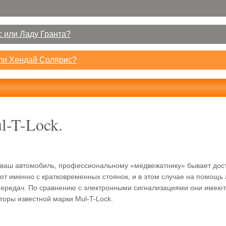
 или Ладу Гранта?
или Хендай Солярис?
l-T-Lock.
ь ваш автомобиль, профессиональному «медвежатнику» бывает дост
ют именно с кратковременных стоянок, и в этом случае на помощ
передач. По сравнению с электронными сигнализациями они имеют
оры известной марки Mul-T-Lock.