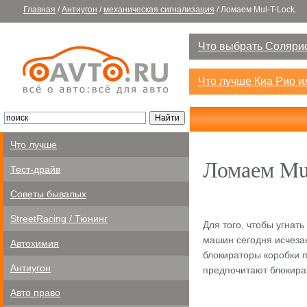
Главная
/
Антиугон
/
механическая сигнализация
/
Ломаем Mul-T-Lock.
Что выбрать Солярис
Что лучше Киа Рио 
Что лучше
Ломаем Mu
Тест-драйв
Советы бывалых
StreetRacing / Тюнинг
Для того, чтобы угнат
машин сегодня исчеза
Автохимия
блокираторы коробки 
Антиугон
предпочитают блокират
Авто право