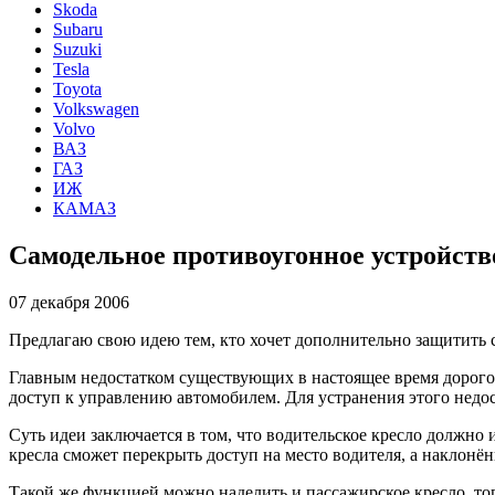
Skoda
Subaru
Suzuki
Tesla
Toyota
Volkswagen
Volvo
ВАЗ
ГАЗ
ИЖ
КАМАЗ
Самодельное противоугонное устройств
07 декабря 2006
Предлагаю свою идею тем, кто хочет дополнительно защитить 
Главным недостатком существующих в настоящее время дорогос
доступ к управлению автомобилем. Для устранения этого недо
Суть идеи заключается в том, что водительское кресло должно
кресла сможет перекрыть доступ на место водителя, а наклонён
Такой же функцией можно наделить и пассажирское кресло, тогд