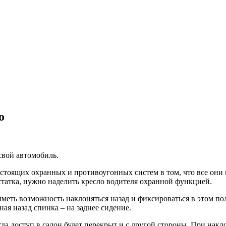
о
свой автомобиль.
тоящих охранных и противоугонных систем в том, что все они 
статка, нужно наделить кресло водителя охранной функцией.
 иметь возможность наклоняться назад и фиксироваться в этом п
ная назад спинка – на заднее сидение.
а доступ в салон будет перекрыт и с другой стороны. При накло