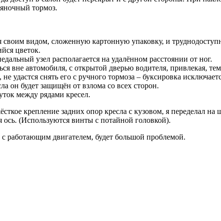
ояночный тормоз.
 своим видом, сложенную картонную упаковку, и труднодоступно
йся цветок.
едальный узел располагается на удалённом расстоянии от ног.
ься вне автомобиля, с открытой дверью водителя, привлекая, т
не удастся снять его с ручного тормоза – буксировка исключаетс
а он будет защищён от взлома со всех сторон.
уток между рядами кресел.
сткое крепление задних опор кресла с кузовом, я переделал на 
тся ось. (Используются винты с потайной головкой).
е с работающим двигателем, будет большой проблемой.