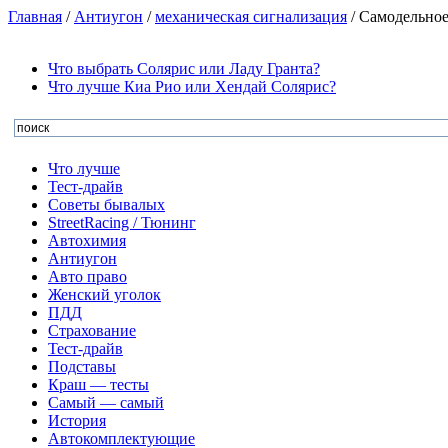
Главная
/
Антиугон
/
механическая сигнализация
/
Самодельное
Что выбрать Солярис или Ладу Гранта?
Что лучше Киа Рио или Хендай Солярис?
Что лучше
Тест-драйв
Советы бывалых
StreetRacing / Тюнинг
Автохимия
Антиугон
Авто право
Женский уголок
ПДД
Страхование
Тест-драйв
Подставы
Краш — тесты
Самый — самый
История
Автокомплектующие