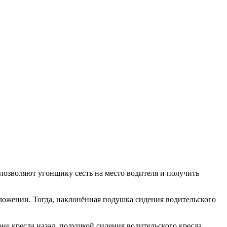
позволяют угонщику сесть на место водителя и получить
оложении. Тогда, наклонённая подушка сидения водительского
не кресла назад, подушкой сидения водительского кресла,