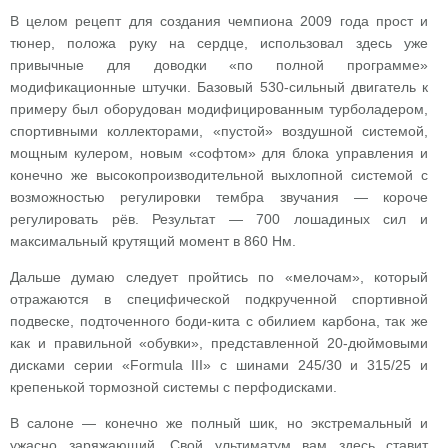
В целом рецепт для создания чемпиона 2009 года прост и
тюнер, положа руку на сердце, использовал здесь уже
привычные для доводки «по полной программе»
модификационные штучки. Базовый 530-сильный двигатель к
примеру был оборудован модифицированным турболадером,
спортивными коллекторами, «пустой» воздушной системой,
мощным кулером, новым «софтом» для блока управления и
конечно же высокопроизводительной выхлопной системой с
возможностью регулировки тембра звучания — короче
регулировать рёв. Результат — 700 лошадиных сил и
максимальный крутящий момент в 860 Нм.
Дальше думаю следует пройтись по «мелочам», который
отражаются в специфической подкрученной спортивной
подвеске, подточенного боди-кита с обилием карбона, так же
как и правильной «обувки», представленной 20-дюймовыми
дисками серии «Formula III» с шинами 245/30 и 315/25 и
крепенькой тормозной системы с перфодисками.
В салоне — конечно же полный шик, но экстремальный и
ужасно заряжающий. Свой ультиматум вам здесь ставит