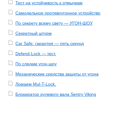
Тест на устойчивость к отмычкам
Самодельное противоугонное устройство
По секрету всему свету — УГОН-ШОУ
Секретный штурм
Car Safe: гарантия — пять секунд
Defend-Lock — тест.
По следам угон-шоу
Механические средства защиты от угона
Ломаем Mul-T-Lock.
Блокиратор рулевого вала Sentry Viking