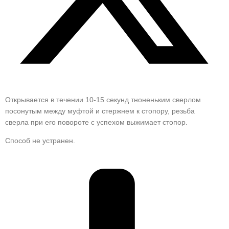
Открывается в течении 10-15 секунд тноненьким сверлом
посонутым между муфтой и стержнем к стопору, резьба
сверла при его повороте с успехом выжимает стопор.
Способ не устранен.