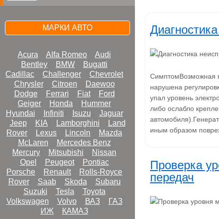
Диагностика
МАРКИ АВТО
Acura
Alfa Romeo
Audi
Bentley
BMW
Bugatti
Cadillac
Challenger
Chevrolet
СимптомВозможная п
Chrysler
Citroen
Daewoo
нарушена регулировк
Dodge
Ferrari
Fiat
Ford
упал уровень электр
Geiger
Honda
Hummer
либо ослабло крепле
Hyundai
Infiniti
Isuzu
Jaguar
автомобиля).Генерат
Jeep
KIA
Lamborghini
Land
иным образом повре
Rover
Lexus
Lincoln
Mazda
McLaren
Mercedes Benz
Mercury
Mitsubishi
Nissan
Opel
Peugeot
Pontiac
Проверка ур
Porsche
Renault
Rolls-Royce
передач
Rover
Saab
Skoda
Subaru
Suzuki
Tesla
Toyota
Volkswagen
Volvo
ВАЗ
ГАЗ
ИЖ
КАМАЗ