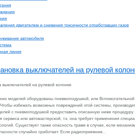
гания
аждения
ния
вления двигателем и снижения токсичности отработавших газов
луживание автомобиля
стема
нная линия
тановка выключателей на рулевой колон
дних моделей оборудованы пневмоподушкой, или Вспомогательной
 Чтобы избежать возможных повреждений этой системы, производи
делей с пневмоподушкой предоставить описанную ниже процедуру
я сервиса или автомастерской, т.к. она требует применения специ
ологий. Существует также опасность травм в случае, если механиз
пасности случайно сработает. Если радиоприемник…