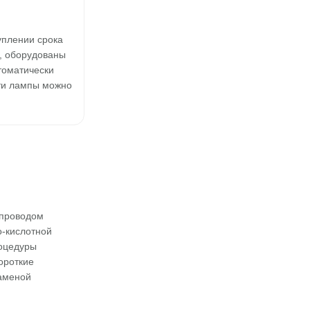
уплении срока
, оборудованы
томатически
ти лампы можно
 проводом
о-кислотной
роцедуры
ороткие
заменой