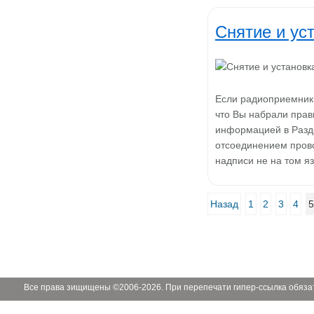
Снятие и ус
Если радиоприемник 
что Вы набрали прав
информацией в Разде
отсоединением пров
надписи не на том я
Назад
1
2
3
4
5
Все права зищищены ©2006-2026. При перепечати гипер-ссылка обяза