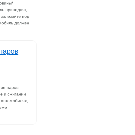
овины/
ль приподнят,
 залезайте под
омобиль должен
паров
ния паров
ре и сжигании
 автомобилях,
теме