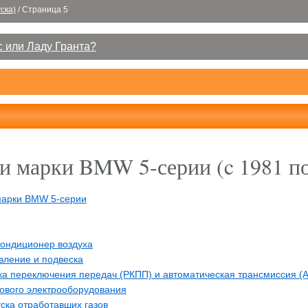
ска)
/
Страница 5
 или Ладу Гранта?
 марки BMW 5-серии (c 1981 по
марки BMW 5-серии
кондиционер воздуха
вление и подвеска
ка переключения передач (РКПП) и автоматическая трансмиссия (А
ового электрооборудования
ска отработавших газов