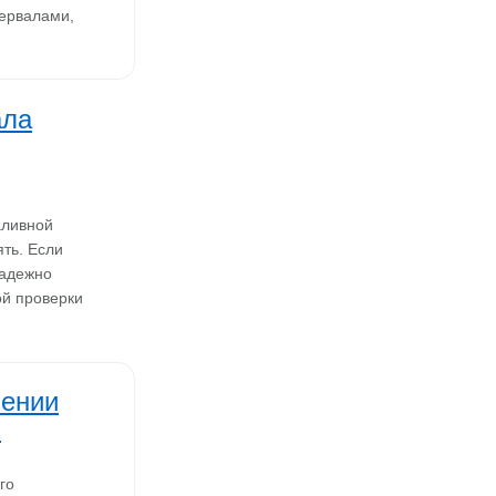
тервалами,
ала
аливной
ть. Если
надежно
ой проверки
лении
)