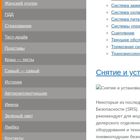
Женский уголок
Система зажи
Система охл
ПДД
Система пита
Страхование
Системы упра
Сцепление
Тест-драйв
Текущее обс
Тормозная си
Подставы
Трансмиссио
Краш — тесты
Самый — самый
Снятие и ус
История
Автокомплектующие
Некоторые из после
Имена
Безопасности (SRS).
Зеленый свет
рекомендует для мо
дилерского отделени
Ликбез
оборудования и техн
пневмоподушки безо
Контакты