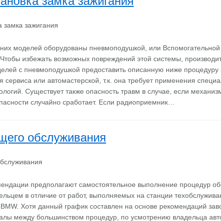
тановка замка зажигания
дних моделей оборудованы пневмоподушкой, или Вспомогательной
 Чтобы избежать возможных повреждений этой системы, производи
делей с пневмоподушкой предоставить описанную ниже процедуру
я сервиса или автомастерской, т.к. она требует применения специ
ологий. Существует также опасность травм в случае, если механиз
пасности случайно сработает. Если радиоприемник…
щего обслуживания
ендации предполагают самостоятельное выполнение процедур о
ельцем в отличие от работ, выполняемых на станции техобслужива
BMW. Хотя данный график составлен на основе рекомендаций зав
валы между большинством процедур, по усмотрению владельца ав