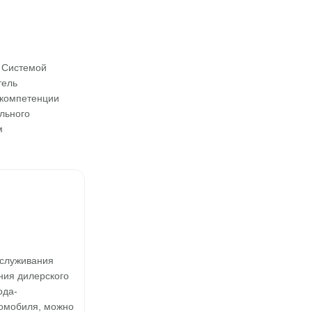
 Системой
тель
 компетенции
ального
м
бслуживания
ния дилерского
ода-
томобиля, можно