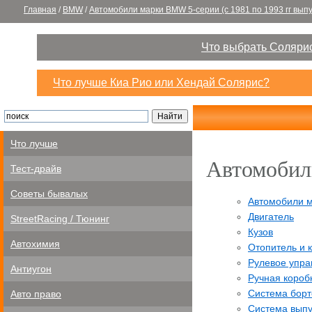
Главная
/
BMW
/
Автомобили марки BMW 5-серии (c 1981 по 1993 гг выпу
Что выбрать Солярис
Что лучше Киа Рио или Хендай Солярис?
Что лучше
Автомобили
Тест-драйв
Советы бывалых
Автомобили 
Двигатель
StreetRacing / Тюнинг
Кузов
Автохимия
Отопитель и 
Рулевое упра
Антиугон
Ручная короб
Система борт
Авто право
Система выпу