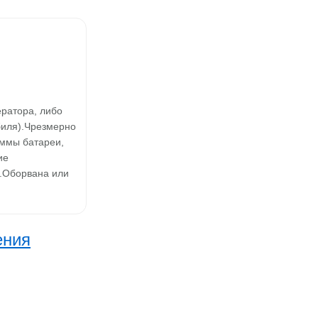
ратора, либо
биля).Чрезмерно
еммы батареи,
ие
).Оборвана или
ения