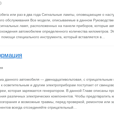
обега или раз в два года Сигнальные лампы, оповещающие о наст
ого обслуживания Все модели, описываемые в данном Руководстве
игнальных ламп, расположенных на панели приборов, которые ав
рохождения автомобилем определенного количества километров. Э
и помощи специального инструмента, который вставляется в…
ормация
ма данного автомобиля — двенадцативольтовая, с отрицательным
 к осветительным и другим электроприборам поступает от свинцов
реи, которая заряжается генератором. В данной Главе описаны п
ния различных электрических компонентов. Чтобы предотвратить к
возгорания и возможные травмы, перед проверкой, ремонтом или 
нентов всегда отсоединяйте отрицательный…