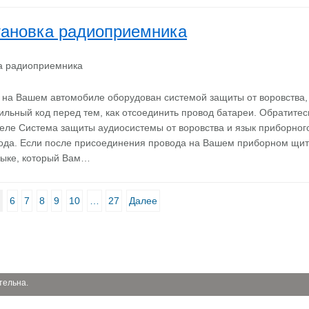
тановка радиоприемника
на Вашем автомобиле оборудован системой защиты от воровства, 
ильный код перед тем, как отсоединить провод батареи. Обратитес
ле Система защиты аудиосистемы от воровства и язык приборног
ода. Если после присоединения провода на Вашем приборном щит
зыке, который Вам…
6
7
8
9
10
…
27
Далее
тельна.