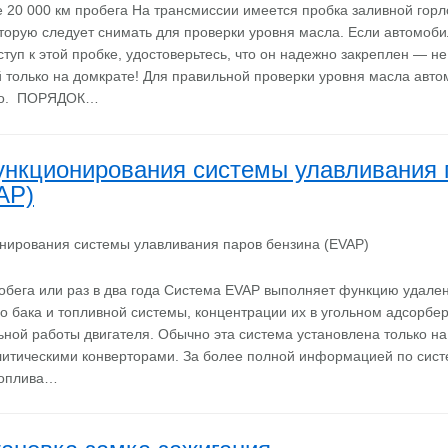
 20 000 км пробега На трансмиссии имеется пробка заливной горл
торую следует снимать для проверки уровня масла. Если автомоби
туп к этой пробке, удостоверьтесь, что он надежно закреплен — не
 только на домкрате! Для правильной проверки уровня масла авт
вно. ПОРЯДОК…
нкционирования системы улавливания 
AP)
обега или раз в два года Система EVAP выполняет функцию удале
го бака и топливной системы, концентрации их в угольном адсорбе
ьной работы двигателя. Обычно эта система установлена только на
литическими конверторами. За более полной информацией по сис
топлива…