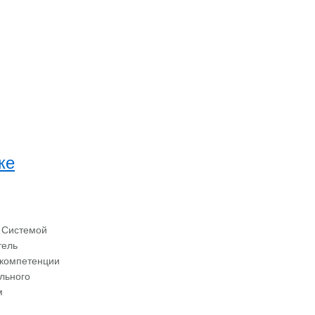
ке
 Системой
тель
 компетенции
ального
м